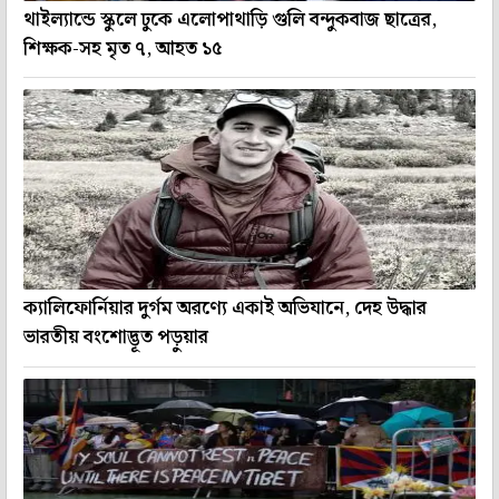
থাইল্যান্ডে স্কুলে ঢুকে এলোপাথাড়ি গুলি বন্দুকবাজ ছাত্রের,
শিক্ষক-সহ মৃত ৭, আহত ১৫
ক্যালিফোর্নিয়ার দুর্গম অরণ্যে একাই অভিযানে, দেহ উদ্ধার
ভারতীয় বংশোদ্ভূত পড়ুয়ার