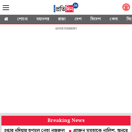
শোনো
মহানগর
রাজ্য
দেশ
বিদেশ
খেলা
বি
ADVERTISEMENT
Breaking News
নদিয়ার তৃণমূল নেতা নজরুল
প্রাক্তন মমতাকে নালিশ, অনুরোধ করে চিঠি! উত্ত