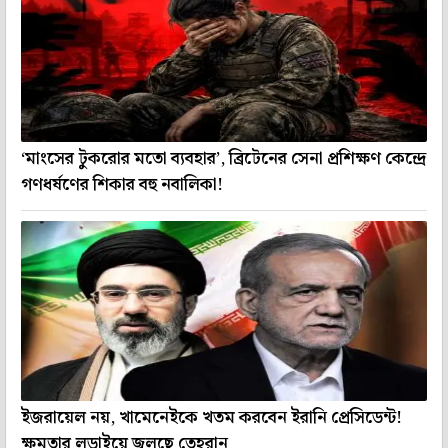
‘মাংসের টুকরোর মতো ব্যবহার’, ব্রিটেনের সেনা প্রশিক্ষণ কেন্দ্রে
গণধর্ষণের শিকার বহু নবালিকা!
ইজরায়েল নয়, খামেনেইকে খতম করবেন ইরানি প্রেসিডেন্ট!
ক্ষমতার লড়াইয়ে জ্বলছে তেহরান