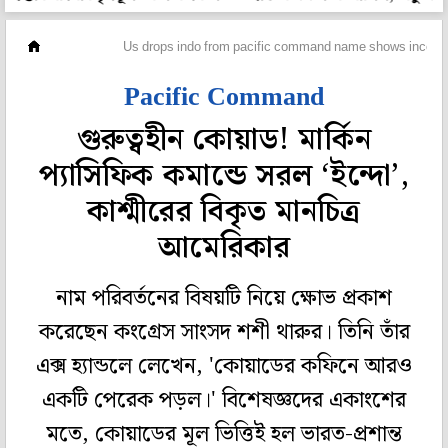
বিদেশ
Us drops indo from pacific command name shows incorre
Pacific Command
গুরুত্বহীন কোয়াড! মার্কিন
প্যাসিফিক কমান্ডে সরল ‘ইন্দো’,
কাশ্মীরের বিকৃত মানচিত্র
আমেরিকার
নাম পরিবর্তনের বিষয়টি নিয়ে ক্ষোভ প্রকাশ
করেছেন কংগ্রেস সাংসদ শশী থারুর। তিনি তাঁর
এক্স হ্যান্ডলে লেখেন, 'কোয়াডের কফিনে আরও
একটি পেরেক পড়ল।' বিশেষজ্ঞদের একাংশের
মতে, কোয়াডের মূল ভিত্তিই হল ভারত-প্রশান্ত