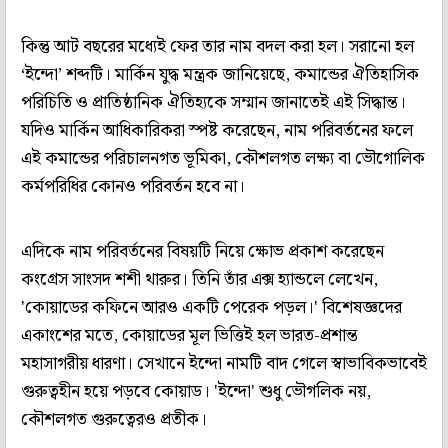
কিন্তু আট বছরের মধ্যেই ফের তার নাম বদল করা হল। সরানো হল
‘ইন্দো’ শব্দটি। মার্কিন যুদ্ধ মন্ত্রক জানিয়েছে, কমান্ডের ঐতিহাসিক
পরিচিতি ও প্রাতিষ্ঠানিক ঐতিহ্যকে সম্মান জানাতেই এই সিদ্ধান্ত।
যদিও মার্কিন আধিকারিকরা স্পষ্ট করেছেন, নাম পরিবর্তনের ফলে
এই কমান্ডের পরিচালনগত ভূমিকা, কৌশলগত লক্ষ্য বা ভৌগোলিক
কর্মপরিধির কোনও পরিবর্তন হবে না।
এদিকে নাম পরিবর্তনের বিষয়টি নিয়ে ক্ষোভ প্রকাশ করেছেন
কংগ্রেস সাংসদ শশী থারুর। তিনি তাঁর এক্স হ্যান্ডলে লেখেন,
'কোয়াডের কফিনে আরও একটি পেরেক পড়ল।' বিশেষজ্ঞদের
একাংশের মতে, কোয়াডের মূল ভিত্তিই হল ভারত-প্রশান্ত
মহাসাগরীয় ধারণা। সেখানে ইন্দো নামটি বাদ গেলে স্বাভাবিকভাবেই
গুরুত্বহীন হয়ে পড়বে কোয়াড। 'ইন্দো' শুধু ভৌগলিক নয়,
কৌশলগত গুরুত্বেরও প্রতীক।