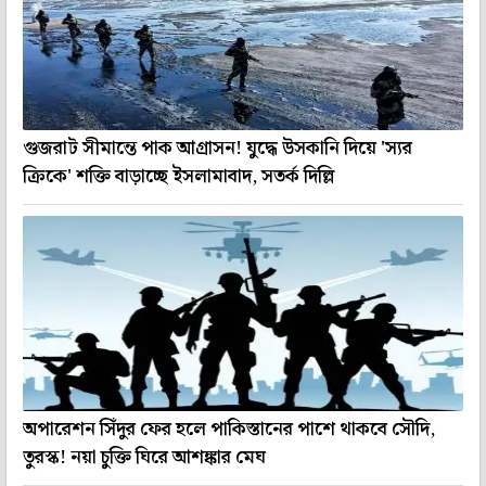
গুজরাট সীমান্তে পাক আগ্রাসন! যুদ্ধে উসকানি দিয়ে 'স্যর
ক্রিকে' শক্তি বাড়াচ্ছে ইসলামাবাদ, সতর্ক দিল্লি
অপারেশন সিঁদুর ফের হলে পাকিস্তানের পাশে থাকবে সৌদি,
তুরস্ক! নয়া চুক্তি ঘিরে আশঙ্কার মেঘ