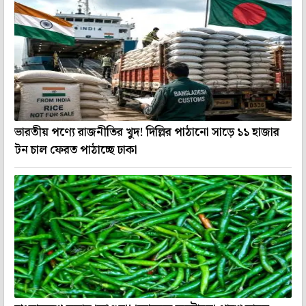
ভারতীয় পণ্যে রাজনীতির খুদ! দিল্লির পাঠানো সাড়ে ১১ হাজার
টন চাল ফেরত পাঠাচ্ছে ঢাকা