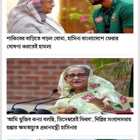
শাকিবের বাড়িতে পড়ল বোমা, হাসিনা বাংলাদেশে ফেরার
ঘোষণা করতেই হামলা
'আমি মুজিব কন্যা বলছি, ডিসেম্বরেই ফিরব', দিল্লির সংবাদসভায়
হুঙ্কার ক্ষমতাচ্যুত প্রধানমন্ত্রী হাসিনার