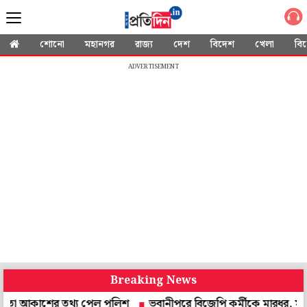
শোনো
মহানগর
রাজ্য
দেশ
বিদেশ
খেলা
বি
ADVERTISEMENT
Breaking News
াশের তথ্য পেল পুলিশ
ভবানীপুরে বিজেপি কর্মীকে মারধর, মাকে শ্লীলত