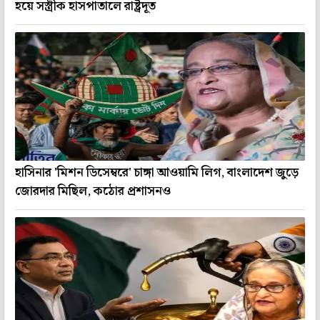
হয়ে সস্ত্রীক হাসপাতালে রাষ্ট্রদূত
হাসিনার 'মিশন ডিসেম্বরে' চাঙ্গা আওয়ামি লিগ, বাংলাদেশ জুড়ে
জোরদার মিছিল, কঠোর প্রশাসনও