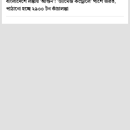
বাংলাদেশে লঙ্কায় 'আগুন'! 'ড্যামেজ কন্ট্রোলে' পাশে ভারত,
পাঠানো হচ্ছে ২৯০০ টন কাঁচালঙ্কা