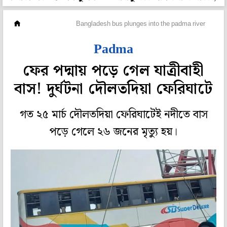
ওপার বাংলা
Bangladesh bus plunges into the padma river
Padma
ফের পদ্মায় পড়ে গেল যাত্রীবাহী
বাস! দুর্ঘটনা দৌলত‌দিয়া ফেরিঘাটে
গত ২৫ মার্চ দৌলতদিয়া ফেরিঘাটেই নদীতে বাস
পড়ে গেলে ২৬ জনের মৃত্যু হয়।