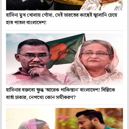
হাসিনা মুখ খোলায় গোঁসা, সেই ভারতের কাছেই জ্বালানি চেয়ে
হাত পাতল বাংলাদেশ!
হাসিনার বক্তব্যে ক্ষুব্ধ 'আরেক পাকিস্তান' বাংলাদেশ! দিল্লিকে
বার্তা ঢাকার, নেপথ্যে কোন সমীকরণ?