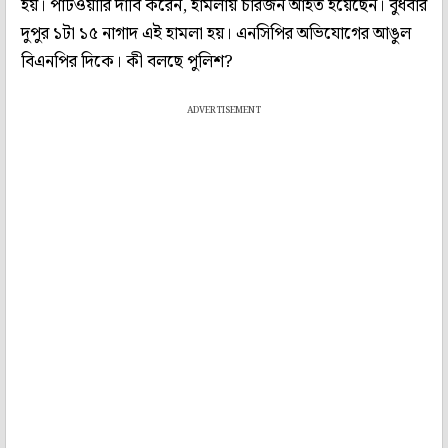
হয়। পাটওয়ারি দাবি করেন, হামলায় চারজন আহত হয়েছেন। বুধবার
দুপুর ১টা ১৫ নাগাদ এই হামলা হয়। এনসিপির অভিযোগের আঙুল
বিএনপির দিকে। কী বলছে পুলিশ?
ADVERTISEMENT