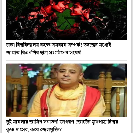
ঢাকা বিশ্ববিদ্যালয় কক্ষে সমকাম সম্পর্ক! তদন্তের মধ্যেই
জামাত-বিএনপির ছাত্র সংগঠনের সংঘর্ষ
দুই মামলায় জামিন সনাতনী জাগরণ জোটের মুখপাত্র চিন্ময়
কৃষ্ণ দাসের, কবে জেলমুক্তি?