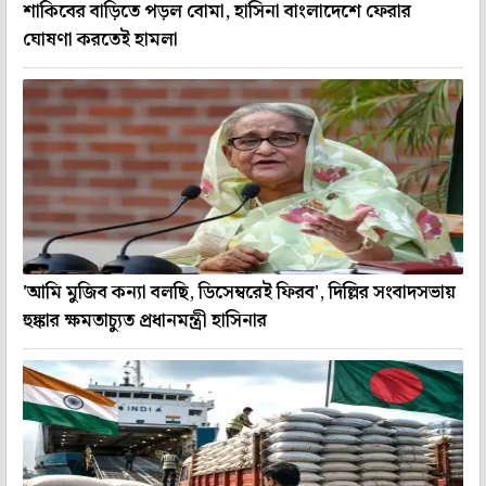
শাকিবের বাড়িতে পড়ল বোমা, হাসিনা বাংলাদেশে ফেরার
ঘোষণা করতেই হামলা
'আমি মুজিব কন্যা বলছি, ডিসেম্বরেই ফিরব', দিল্লির সংবাদসভায়
হুঙ্কার ক্ষমতাচ্যুত প্রধানমন্ত্রী হাসিনার