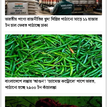
ভারতীয় পণ্যে রাজনীতির খুদ! দিল্লির পাঠানো সাড়ে ১১ হাজার
টন চাল ফেরত পাঠাচ্ছে ঢাকা
বাংলাদেশে লঙ্কায় 'আগুন'! 'ড্যামেজ কন্ট্রোলে' পাশে ভারত,
পাঠানো হচ্ছে ২৯০০ টন কাঁচালঙ্কা