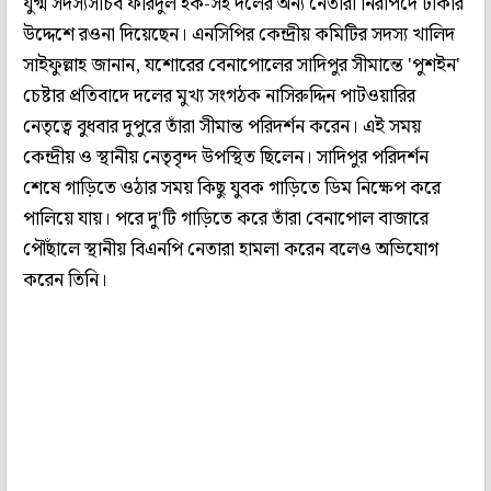
যুগ্ম সদস্যসচিব ফরিদুল হক-সহ দলের অন্য নেতারা নিরাপদে ঢাকার
উদ্দেশে রওনা দিয়েছেন। এনসিপির কেন্দ্রীয় কমিটির সদস্য খালিদ
সাইফুল্লাহ জানান, যশোরের বেনাপোলের সাদিপুর সীমান্তে 'পুশইন'
চেষ্টার প্রতিবাদে দলের মুখ্য সংগঠক নাসিরুদ্দিন পাটওয়ারির
নেতৃত্বে বুধবার দুপুরে তাঁরা সীমান্ত পরিদর্শন করেন। এই সময়
কেন্দ্রীয় ও স্থানীয় নেতৃবৃন্দ উপস্থিত ছিলেন। সাদিপুর পরিদর্শন
শেষে গাড়িতে ওঠার সময় কিছু যুবক গাড়িতে ডিম নিক্ষেপ করে
পালিয়ে যায়। পরে দু'টি গাড়িতে করে তাঁরা বেনাপোল বাজারে
পৌঁছালে স্থানীয় বিএনপি নেতারা হামলা করেন বলেও অভিযোগ
করেন তিনি।