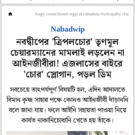
রাজ্য
Angry crowd throws eggs at nabadwip municipality chairma
Nabadwip
নবদ্বীপের 'ত্রিপলচোর' তৃণমূল
চেয়ারম্যানের মামলাই লড়লেন না
আইনজীবীরা! এজলাসের বাইরে
'চোর' স্লোগান, পড়ল ডিম
সবচেয়ে তাৎপর্যপূর্ণ বিষয়টি হল, এদিন আদালতে
বিমান কৃষ্ণ সাহার পক্ষে কোনও আইনজীবী দাঁড়াননি
বলে জানা যায়। ফলে আইনি সহায়তা পাওয়া নিয়ে
কার্যত নাকানিচোবানি খেতে হয় তাঁকে।