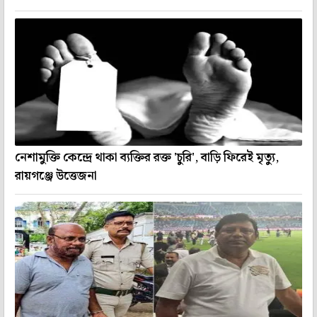
নেশামুক্তি কেন্দ্রে থাকা ব্যক্তির রক্ত 'চুরি', বাড়ি ফিরেই মৃত্যু,
রায়গঞ্জে উত্তেজনা