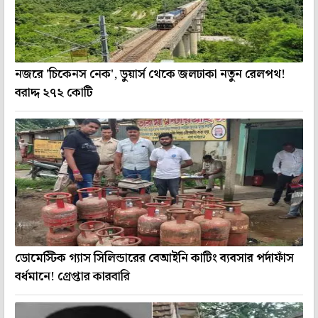
নজরে 'চিকেনস নেক', ডুয়ার্স থেকে জলঢাকা নতুন রেলপথ!
বরাদ্দ ২৭২ কোটি
ডোমেস্টিক গ্যাস সিলিন্ডারের বেআইনি কাটিং ব্যবসার পর্দাফাঁস
বর্ধমানে! গ্রেপ্তার কারবারি