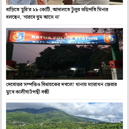
বাড়িতে 'চুরি'র ২৮ কোটি, আদালতে টুলুর ভগ্নিপতি মিনার
বলছেন, 'গারদে ঘুম আসে না'
দেবোত্তর সম্পত্তিও বিধায়কের দখলে! থানায় ম্যারাথন জেরার
মুখে কালীঘাটপন্থী বক্সী