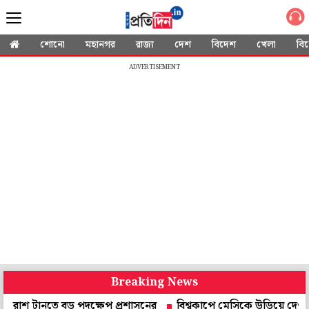
শোনো
মহানগর
রাজ্য
দেশ
বিদেশ
খেলা
বি
ADVERTISEMENT
Breaking News
ানতে বড় পদক্ষেপ প্রশাসনের
বিশ্বকাপে মেসিকে উড়িয়ে দেওয়ার হুমক