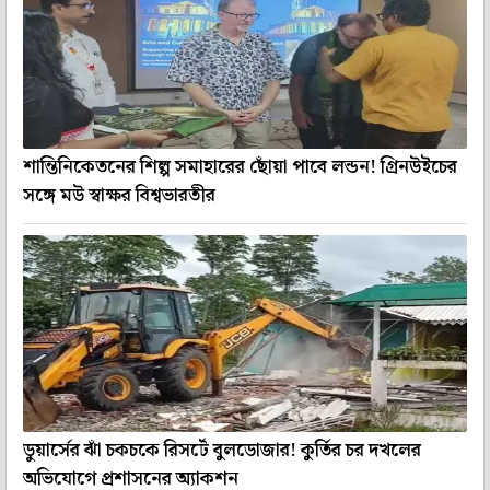
শান্তিনিকেতনের শিল্প সমাহারের ছোঁয়া পাবে লন্ডন! গ্রিনউইচের
সঙ্গে মউ স্বাক্ষর বিশ্বভারতীর
ডুয়ার্সের ঝাঁ চকচকে রিসর্টে বুলডোজার! কুর্তির চর দখলের
অভিযোগে প্রশাসনের অ্যাকশন