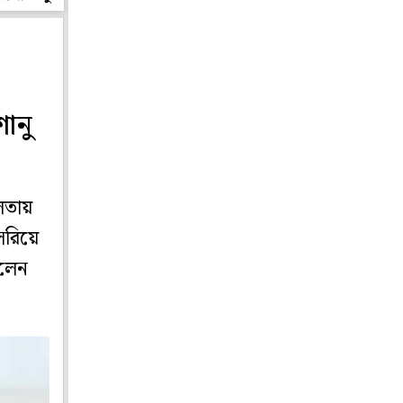
ানু
লতায়
সরিয়ে
িলেন