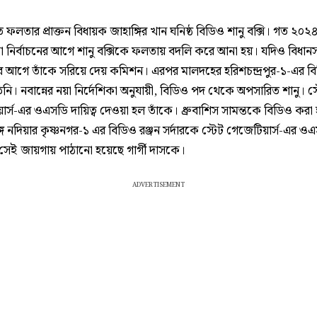
ফলতার প্রাক্তন বিধায়ক জাহাঙ্গির খান ঘনিষ্ঠ বিডিও শানু বক্সি। গত ২০২
নির্বাচনের আগে শানু বক্সিকে ফলতায় বদলি করে আনা হয়। যদিও বিধান
নের আগে তাঁকে সরিয়ে দেয় কমিশন। এরপর মালদহের হরিশচন্দ্রপুর-১-এর ব
নি। নবান্নের নয়া নির্দেশিকা অনুযায়ী, বিডিও পদ থেকে অপসারিত শানু। স্
র্স-এর ওএসডি দায়িত্ব দেওয়া হল তাঁকে। ধ্রুবাশিস সামন্তকে বিডিও করা
 নদিয়ার কৃষ্ণনগর-১ এর বিডিও রঞ্জন সর্দারকে স্টেট গেজেটিয়ার্স-এর ও
সেই জায়গায় পাঠানো হয়েছে গার্গী দাসকে।
ADVERTISEMENT