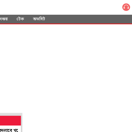
সঞ্চয়
টেক
অফবিট
 খুদের আচরণ
বায়ুসেনার প্রথম মহিলা 'টপ গান' পাইলট, ইতিহাস গড়লেন স্