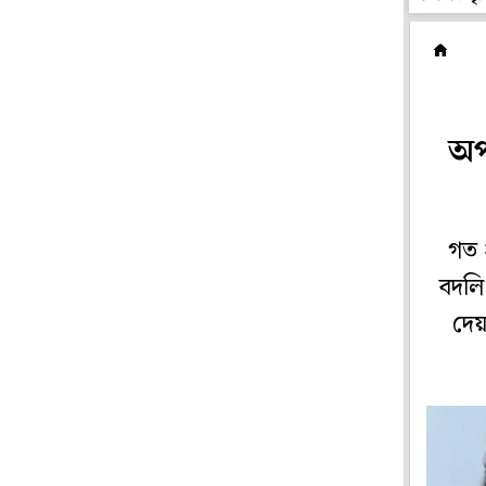
রা
অপ
গত 
বদলি
দেয়