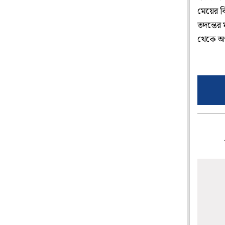
মেয়ের 
তদন্তের
থেকে অপস