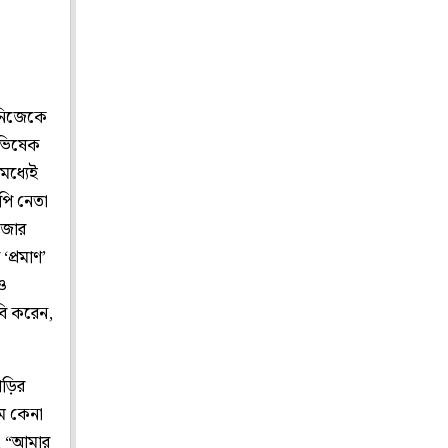
 নিজেকে
অভিষেক
মধ্যেই
পি নেতা
াজার
প্রমাণ’
ও
াবি করেন,
ড়ির
ে কেনা
, “আমার