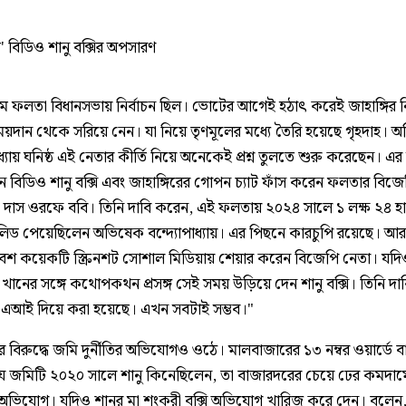
ত' বিডিও শানু বক্সির অপসারণ
ে ফলতা বিধানসভায় নির্বাচন ছিল। ভোটের আগেই হঠাৎ করেই জাহাঙ্গির
য়দান থেকে সরিয়ে নেন। যা নিয়ে তৃণমূলের মধ্যে তৈরি হয়েছে গৃহদাহ। 
াধ্যায় ঘনিষ্ঠ এই নেতার কীর্তি নিয়ে অনেকেই প্রশ্ন তুলতে শুরু করেছেন। এর 
 বিডিও শানু বক্সি এবং জাহাঙ্গিরের গোপন চ্যাট ফাঁস করেন ফলতার বিজে
দাস ওরফে ববি। তিনি দাবি করেন, এই ফলতায় ২০২৪ সালে ১ লক্ষ ২৪ হ
িড পেয়েছিলেন অভিষেক বন্দ্যোপাধ্যায়। এর পিছনে কারচুপি রয়েছে। আর ‘
বেশ কয়েকটি স্ক্রিনশট সোশাল মিডিয়ায় শেয়ার করেন বিজেপি নেতা। যদি
র খানের সঙ্গে কথোপকথন প্রসঙ্গ সেই সময় উড়িয়ে দেন শানু বক্সি। তিনি দ
 এআই দিয়ে করা হয়েছে। এখন সবটাই সম্ভব।"
সির বিরুদ্ধে জমি দুর্নীতির অভিযোগও ওঠে। মালবাজারের ১৩ নম্বর ওয়ার্ডে বা
ে জমিটি ২০২০ সালে শানু কিনেছিলেন, তা বাজারদরের চেয়ে ঢের কমদাম
অভিযোগ। যদিও শানুর মা শংকরী বক্সি অভিযোগ খারিজ করে দেন। বলেন