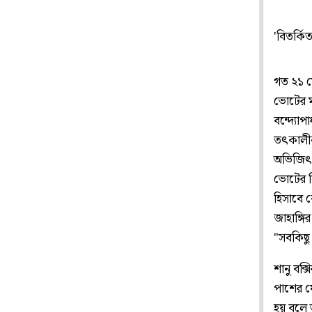
'বিতর্কি
গত ২১ ম
ভোটের ম
বন্দ্যোপ
তৎকালীন
অভিজিৎ 
ভোটের ল
হিসাবে 
জাহাঙ্গি
"সবকিছু
শানু বক্
পাশের য
হয় বলে 