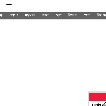
শোনো
মহানগর
রাজ্য
দেশ
বিদেশ
খেলা
বিনো
া তোমারে সেলাম', 'গুপী গাইন বাঘা বাইন' তৈরির ইতিহাস এবার সৃজিতের ফ্