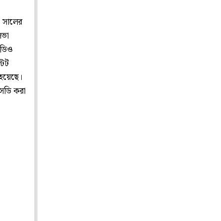
৪ সালের
সভা
িডিও
টেট
 হয়েছে।
এসডি করা