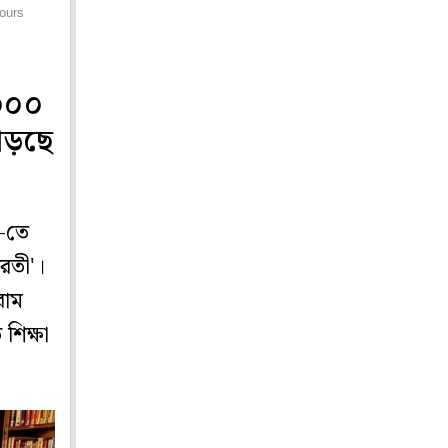
hours
২০০০
াড়ছে
৫-তে
ারতী'।
বাম
শিক্ষা