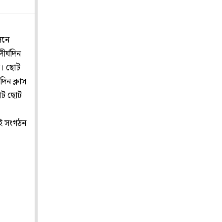
লনে
ীর্ঘদিন
ে। ছোট
দিন ক্লাস
ছোট ছোট
এই সংগঠন