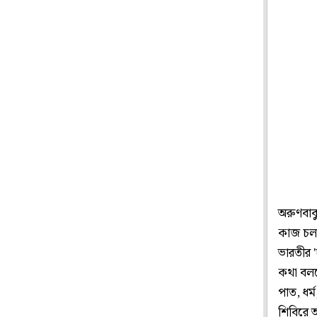
অরুণবাবু
কাজ চলছে
ভারতীর '
কথা বলত
পাত, ধর্
শিবিরে অ