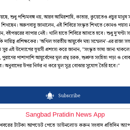
েছে, শুধু পশ্চিমবঙ্গ নয়, আরব আমিরশাহি, কাতার, কুয়েতেও প্রচুর মানুষ স
 শিখছেন। অরুণবাবু জানালেন, এই শিবিরে সংস্কৃত শিখতে কোনও পয়সা 
ন, বইপত্তরের ব্যাপার নেই। খালি হাতে শিবিরে আসতে হবে। শুধু দু'ঘণ্টা 
ি দায়িত্ব প্রশিক্ষকের। 'অখিল ভারতীয় আয়ুর্বেদ মহা সম্মেলন'-এর রাজ্য স
ত সুর এই উদ্যোগের ভূয়সী প্রশংসা করে জানান, "সংস্কৃত ভাষা জানা থাকলে
পুরাণের পাশাপাশি আয়ুর্বেদের মূল গ্রন্থ চরক, শুশ্রুত সংহিতা পড়া ও ব
। অনুবাদের উপর নির্ভর না করে মূল সূত্র বোঝার সুযোগ তৈরি হবে।"
Subscribe
Sangbad Pratidin News App
খবরের টাটকা আপডেট পেতে ডাউনলোড করুন সংবাদ প্রতিদিন অ্যা