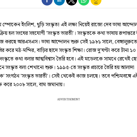
য় স্পোকেন ইংলিশ, থুড়ি সংস্কৃত! এই লক্ষ্য নিয়েই রাজ্যে দেব ভাষা আন্দো
িয় হল সংঘের সহযোগী 'সংস্কৃত ভারতী'। সংস্কৃতকে কথ্য ভাষায় রূপান্তরে দ
জ করছে আরএসএস। ভাষা আন্দোলন শুরু সেই ১৯৮১ সালে, বেঙ্গালুরুত
র করে মঠ-মন্দির, বাড়ির ছাদে সংস্কৃত শিক্ষা। রোজ দু'ঘণ্টা করে টানা ১০ 
ংস্কৃতে কথা বলার আত্মবিশ্বাস তৈরি হবে। এই মডেলকে সামনে রেখেই 
নে সংস্কৃত বলা শেখানো শুরু। ১৯৯৫-তে সংস্কৃত প্রচারে তৈরি হয় আলাদা
গিক' সংগঠন 'সংস্কৃত ভারতী'। সেই থেকেই কাজ চলছে। তবে পশ্চিমবঙ্গে 
ু করে ২০০৮ সালে, বাম জমানায়।
ADVERTISEMENT