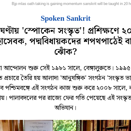
জ্য
Bjp mlas oath taking is gaining momentum sanskrit will be taught in 20 
Spoken Sankrit
ঘণ্টায় 'স্পোকেন সংস্কৃত'! প্রশিক্ষণে 
চ্ছাসেবক, পদ্মবিধায়কদের শপথপাঠেই ব
ঝোঁক?
া আন্দোলন শুরু সেই ১৯৮১ সালে, বেঙ্গালুরুতে। ১৯৯
ৃত প্রচারে তৈরি হয় আলাদা 'আনুষঙ্গিক' সংগঠন 'সংস্কৃত ভ
ে পশ্চিমবঙ্গে এই সংগঠন কাজ শুরু করে ২০০৮ সালে, 
য়। পালাবদলের পর রাজ্যে ফের গতি পেয়েছে এই সংস্কৃত 
অভিযান।