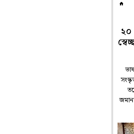
রা
২০ 
স্বে
ভাষ
সংস্ক
তব
জমানা