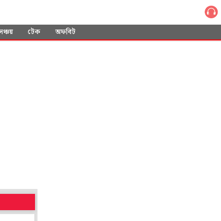
সঞ্চয়
টেক
অফবিট