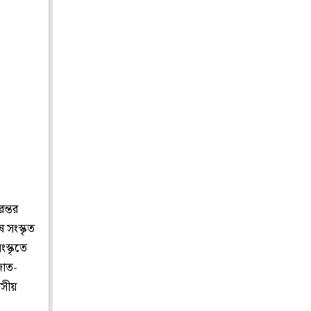
রন্তর
 সংস্কৃত
স্কৃতে
জাত-
বসীয়