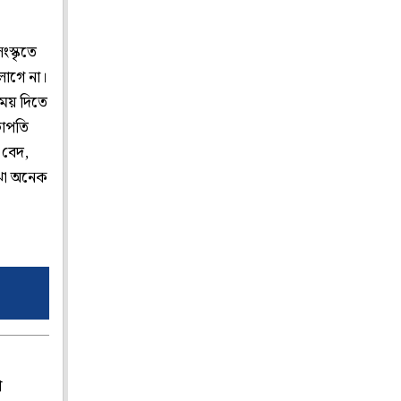
ংস্কৃতে
লাগে না।
সময় দিতে
ভাপতি
 বেদ,
োঝা অনেক
প