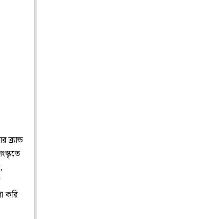
্র্যান্ড
ংস্কৃতে
,
া করি