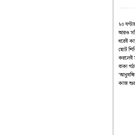
২০ ঘণ্টা
আরও সক্র
ধরেই কা
ছোট শিবি
করলেই স
বাক্য গঠ
'আনুষঙ্
কাজ শুর