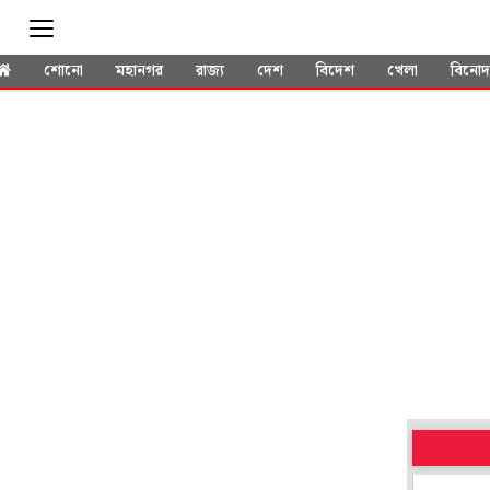
শোনো
মহানগর
রাজ্য
দেশ
বিদেশ
খেলা
বিনো