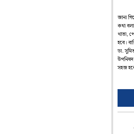
জানা গিয়
কথা বলা
খাতা, পে
হবে। বাক
ডা. সুমি
উপনিষদ, 
সহজ হবে