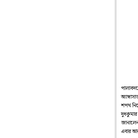
পালাবদলে
অ্যাম্বা
শপথ নিয়ে
দুধকুমার 
জানালেন
এবার আর