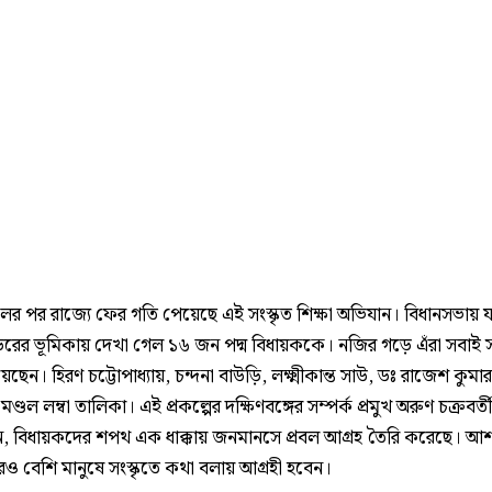
র পর রাজ্যে ফের গতি পেয়েছে এই সংস্কৃত শিক্ষা অভিযান। বিধানসভায় যার ব
সাডরের ভূমিকায় দেখা গেল ১৬ জন পদ্ম বিধায়ককে। নজির গড়ে এঁরা সবাই স
ছেন। হিরণ চট্টোপাধ্যায়, চন্দনা বাউড়ি, লক্ষ্মীকান্ত সাউ, ডঃ রাজেশ কুমার
মণ্ডল লম্বা তালিকা। এই প্রকল্পের দক্ষিণবঙ্গের সম্পর্ক প্রমুখ অরুণ চক্রবর্তী
, বিধায়কদের শপথ এক ধাক্কায় জনমানসে প্রবল আগ্রহ তৈরি করেছে। আশ
ও বেশি মানুষে সংস্কৃতে কথা বলায় আগ্রহী হবেন।