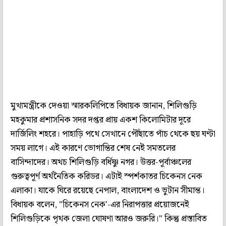
মুখ্যমন্ত্রীকে দেওয়া স্মারকলিপিতে বিধায়ক জানান, শিলিগুড়ি
মহকুমার প্রশাসনিক সদর দপ্তর প্রায় একশ কিলোমিটার দূরে
দার্জিলিং শহরে। পাহাড়ি পথে সেখানে পৌঁছাতে পাঁচ থেকে ছয় ঘণ্টা
সময় লাগে। এই কারণে ভোগান্তির শেষ নেই সমতলের
বাসিন্দাদের। অথচ শিলিগুড়ি বর্ধিষ্ণু নগর। উত্তর-পূর্বাঞ্চলের
গুরুত্বপূর্ণ অর্থনৈতিক করিডর। এটাই স্পর্শকাতর চিকেনস নেক
এলাকা। যাকে ঘিরে রয়েছে নেপাল, বাংলাদেশ ও ভুটান সীমান্ত।
বিধায়ক বলেন, "চিকেনস নেক'-এর নিরাপত্তার প্রয়োজনেই
শিলিগুড়িকে পৃথক জেলা ঘোষণা আরও জরুরি।" কিন্তু প্রস্তাবিত