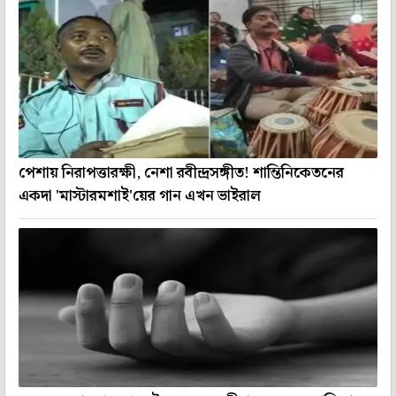
পেশায় নিরাপত্তারক্ষী, নেশা রবীন্দ্রসঙ্গীত! শান্তিনিকেতনের
একদা 'মাস্টারমশাই'য়ের গান এখন ভাইরাল