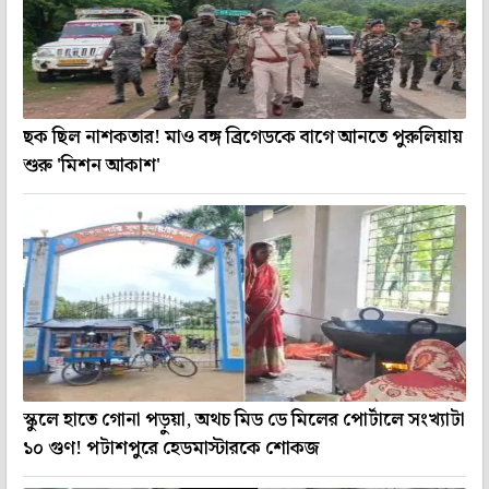
ছক ছিল নাশকতার! মাও বঙ্গ ব্রিগেডকে বাগে আনতে পুরুলিয়ায়
শুরু 'মিশন আকাশ'
স্কুলে হাতে গোনা পড়ুয়া, অথচ মিড ডে মিলের পোর্টালে সংখ্যাটা
১০ গুণ! পটাশপুরে হেডমাস্টারকে শোকজ