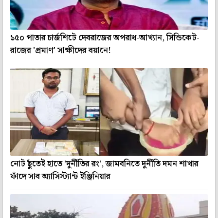
১৫০ পাতার চার্জশিটে দেবরাজের অপরাধ-আখ্যান, সিন্ডিকেট-
রাজের 'প্রমাণ' সাক্ষীদের বয়ানে!
নোট ছুঁতেই হাতে 'দুর্নীতির রং', জামবনিতে দুর্নীতি দমন শাখার
ফাঁদে সাব অ্যাসিস্ট্যান্ট ইঞ্জিনিয়ার