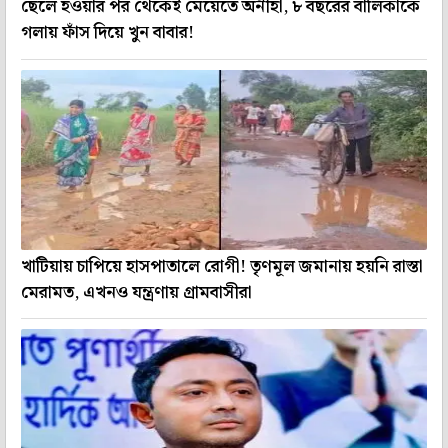
ছেলে হওয়ার পর থেকেই মেয়েতে অনীহা, ৮ বছরের বালিকাকে
গলায় ফাঁস দিয়ে খুন বাবার!
খাটিয়ায় চাপিয়ে হাসপাতালে রোগী! তৃণমূল জমানায় হয়নি রাস্তা
মেরামত, এখনও যন্ত্রণায় গ্রামবাসীরা