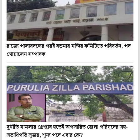
রাজ্যে পালাবদলের পরই বড়মার মন্দির কমিটিতে পরিবর্তন, পদ
খোয়ালেন সম্পাদক
দুর্নীতি মামলায় গ্রেপ্তার হতেই অপসারিত জেলা পরিষদের সহ-
সভাধিপতি সুজয়, শূন্য পদে এবার কে?