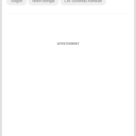
Siliguri
North Bengal
CM Suvendu Adhikari
ADVERTISEMENT