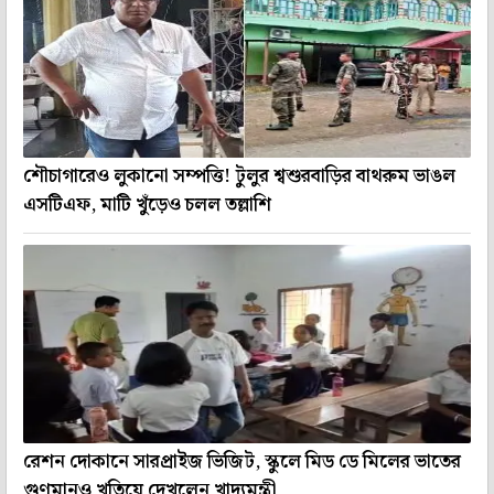
শৌচাগারেও লুকানো সম্পত্তি! টুলুর শ্বশুরবাড়ির বাথরুম ভাঙল
এসটিএফ, মাটি খুঁড়েও চলল তল্লাশি
রেশন দোকানে সারপ্রাইজ ভিজিট, স্কুলে মিড ডে মিলের ভাতের
গুণমানও খতিয়ে দেখলেন খাদ্যমন্ত্রী