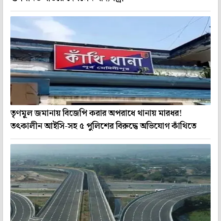
তৃণমূূল জমানায় বিজেপি করার অপরাধে থানায় মারধর!
তৎকালীন আইসি-সহ ৫ পুলিশের বিরুদ্ধে অভিযোগ কাঁথিতে