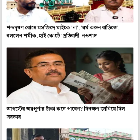
শব্দদূষণ রোধে মসজিদে মাইকে 'না', 'ধর্ম করুন বাড়িতে',
বললেন শমীক, হাই কোর্টে 'প্রতিবাদী' নওশাদ
আগস্টের অন্নপূর্ণার টাকা কবে পাবেন? দিনক্ষণ জানিয়ে দিল
সরকার