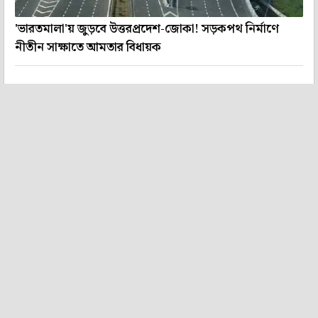
'ভারতমালা'য় জুড়বে উত্তরপ্রদেশ-জোকা! সড়কপথ নির্মাণে
নীতীন সাক্ষাতে আমতার বিধায়ক