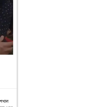
বাগখাল