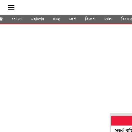
শোনো
মহানগর
রাজ্য
দেশ
বিদেশ
খেলা
বিনো
 ছড়াতে পারে ভারতেও! সীমান্তে আরও কড়া নজরদারি, সতর্ক বাহিনীও