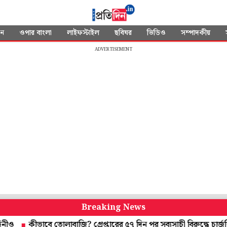
দন
ওপার বাংলা
লাইফস্টাইল
ছবিঘর
ভিডিও
সম্পাদকীয়
ADVERTISEMENT
Breaking News
কীভাবে তোলাবাজি? গ্রেপ্তারের ৫৭ দিন পর সব্যসাচী বিরুদ্ধে চার্জশিট পু