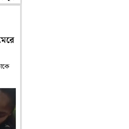
 মেরে
াঁকে