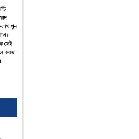
ড়ি
য়াদ
কলাখ খুন
লাখ।
ঝে সেই
মূল করত।
ে