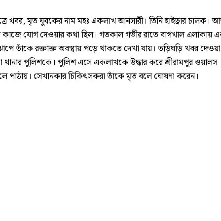
ূত্রে খবর, মৃত যুবকের নাম মহঃ একলাখ আনসারী। তিনি হাইড্রার চালক।
ুন কাজে যোগ দেওয়ার কথা ছিল। গতকাল গভীর রাতে বাগখাল এলাকায় 
োপে তাঁকে রক্তাক্ত অবস্থায় পড়ে থাকতে দেখা যায়। তড়িঘড়ি খবর দেওয়া
ড়া থানার পুলিশকে। পুলিশ এসে একলাখকে উদ্ধার করে শ্রীরামপুর ওয়ালস
লে পাঠায়। সেখানকার চিকিৎসকরা তাঁকে মৃত বলে ঘোষণা করেন।