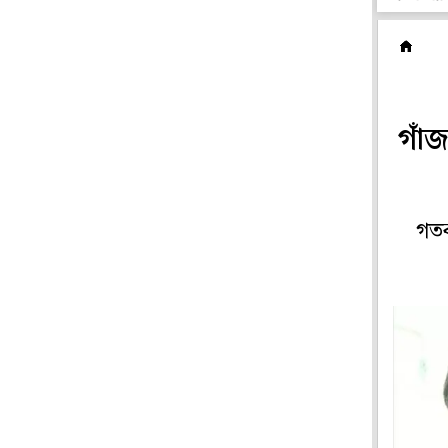
রা
গাঁজ
গতক