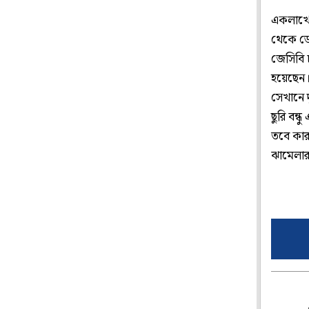
একলাখের
থেকে ডে
জেসিবি 
হয়েছেন।
সেখানে 
ছুরি বন
তবে কারও
ঝামেলার