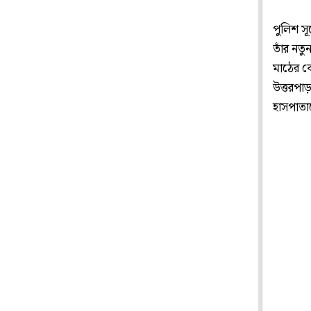
পুলিশ স
তাঁর নত
মাঠের ঝ
উত্তরপা
হাসপাতা