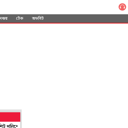
সঞ্চয়
টেক
অফবিট
লিশের, মিলল না জামিনও
বৃদ্ধকে বাঁচাতে নিজের লাইফজ্যাকেট পরিয়ে দেন