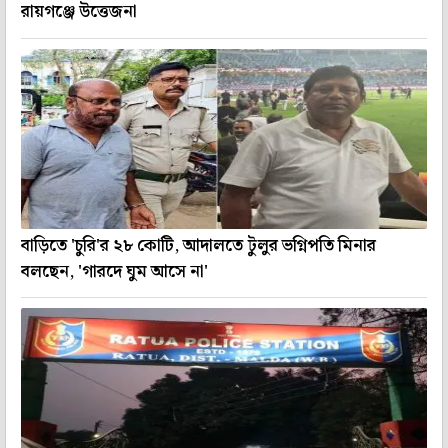
রায়গঞ্জে উত্তেজনা
বাড়িতে 'চুরি'র ২৮ কোটি, আদালতে টুলুর ভগ্নিপতি মিনার
বলছেন, 'গারদে ঘুম আসে না'