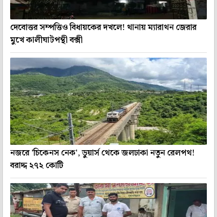
দেবোত্তর সম্পত্তিও বিধায়কের দখলে! থানায় ম্যারাথন জেরার
মুখে কালীঘাটপন্থী বক্সী
নজরে 'চিকেনস নেক', ডুয়ার্স থেকে জলঢাকা নতুন রেলপথ!
বরাদ্দ ২৭২ কোটি