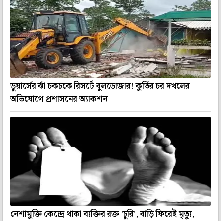
ডুয়ার্সের ঝাঁ চকচকে রিসর্টে বুলডোজার! কুর্তির চর দখলের
অভিযোগে প্রশাসনের অ্যাকশন
নেশামুক্তি কেন্দ্রে থাকা ব্যক্তির রক্ত 'চুরি', বাড়ি ফিরেই মৃত্যু,