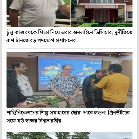
টুলু কাণ্ড থেকে শিক্ষা নিয়ে এবার অনলাইনে ডিসিআর, দুর্নীতিতে
রাশ টানতে বড় পদক্ষেপ প্রশাসনের
শান্তিনিকেতনের শিল্প সমাহারের ছোঁয়া পাবে লন্ডন! গ্রিনউইচের
সঙ্গে মউ স্বাক্ষর বিশ্বভারতীর