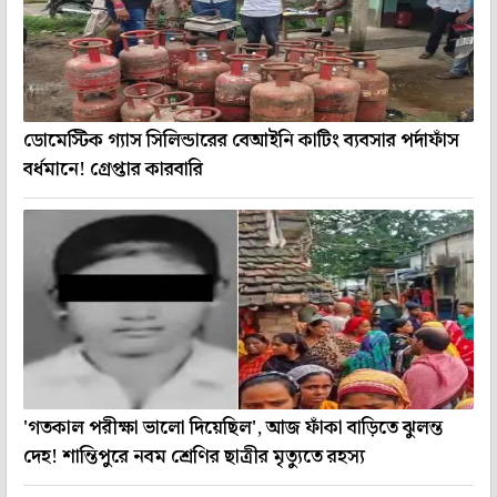
ডোমেস্টিক গ্যাস সিলিন্ডারের বেআইনি কাটিং ব্যবসার পর্দাফাঁস
বর্ধমানে! গ্রেপ্তার কারবারি
'গতকাল পরীক্ষা ভালো দিয়েছিল', আজ ফাঁকা বাড়িতে ঝুলন্ত
দেহ! শান্তিপুরে নবম শ্রেণির ছাত্রীর মৃত্যুতে রহস্য