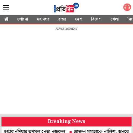
শোনো
মহানগর
রাজ্য
দেশ
বিদেশ
খেলা
বি
ADVERTISEMENT
Breaking News
 নদিয়ার তৃণমূল নেতা নজরুল
প্রাক্তন মমতাকে নালিশ, অনুরোধ করে চিঠি! উত্ত