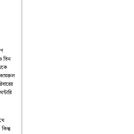
িণ
 ও তিন
থেকে
 কামরুল
িবারের
ন্টারি
ুথে
কিন্তু