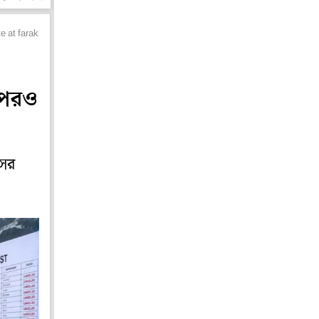
 at farakka again called at tribunal
 পরও
সের