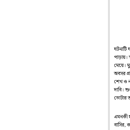
ঘটনাটি ঘট
পাড়ায়। স
মেয়ে। ম
অবসর গ্
শেখ ও ন
দাবি। শু
ভোটার ত
এমনকী ছা
বাসির, 