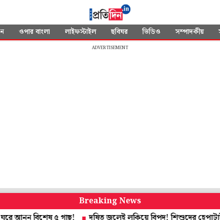
দন
ওপার বাংলা
লাইফস্টাইল
ছবিঘর
ভিডিও
সম্পাদকীয়
ADVERTISEMENT
Breaking News
ুন বিশেষ ৫ গাছ!
দূষিত জলেই লুকিয়ে বিপদ! শিশুদের হেপাটাইটিস ‘এ’ নি