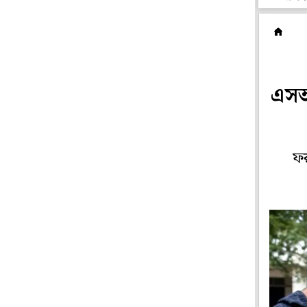
রা
এসআ
ফর