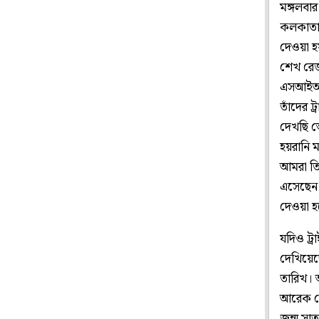
মঙ্গলবার
কলকাতায়
দেওয়া হ
শেখ রেজ
এসআইআরে
তাঁদের ট
দেখছি ভ
হয়রানি ম
আমরা তিন
এসেছেন।
দেওয়া হ
যদিও ট্র
দেখিয়েছ
তারিখ। 
আরেক ছে