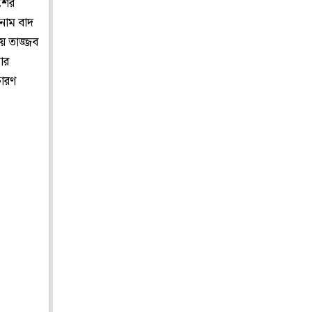
িশের
নাম বাদ
ে তাজ্জব
ার
কারণ