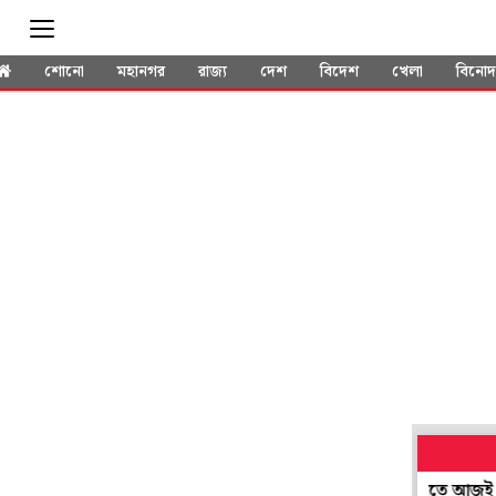
শোনো
মহানগর
রাজ্য
দেশ
বিদেশ
খেলা
বিনো
ত্য সুখ থেকে বঞ্চিত? বাস্তু মেনে শুক্রকে শক্তিশালী করতে আজই ঘরে আন