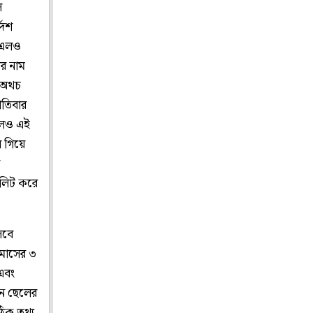
ে
দেশ
বিএলও
ের নাম
। অথচ
পতিবার
ালেও এই
ে গিয়ে
িলিট করে
েবে
 মাসের ৩
এবং
িন ছেলের