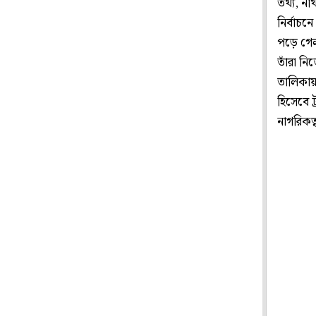
তথ্য, নথ
নির্বাচ
পড়ে গে
তাঁরা ন
তালিকায় 
হিসেবে ট
নাগরিকত্