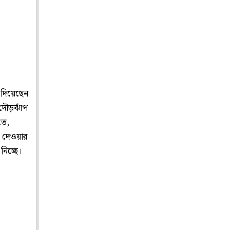
দিয়েছেন
 দৌড়ঝাঁপ
তে,
 দেওয়ার
নিচ্ছে।