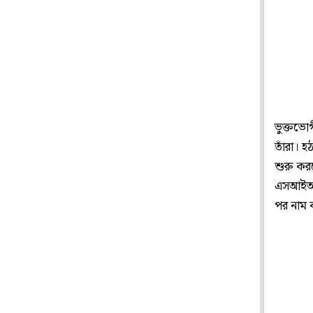
ভুক্তভো
তাঁরা। হ
শুরু কর
এসআইআর 
পর নাম ব