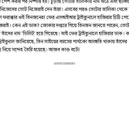
ি পেশ করার পর নিষ্পত্তি হয়। চূড়ান্ত ভোটার তালিকায় নাম ওঠে এবং ছাব্ব
নে নিজেদের ভোট নিজেরাই দেন তাঁরা। এসবের পরও ভোটার তালিকা থেকে 
ল ফরাক্কার ওই তিনজনের! ফের এসআইআর ট্রাইব্যুনালে হাজিরার চিঠি পেয়
িজেরাই। কেন এই ডাক? জোকার দপ্তরে গিয়ে তিনজন জানতে পারেন, ভোট
তাঁদের নাম 'ডিলিট' হয়ে গিয়েছে। তাই ফের ট্রাইব্যুনালে হাজিরার ডাক। 
্রাইবুনাল জানিয়েছে, তিন ভাইয়ের বয়সের পার্থক্যে অসঙ্গতি থাকায় তাঁদের
ব নিয়ে সন্দেহ তৈরি হয়েছে। আজব কাণ্ড বটে!
ADVERTISEMENT