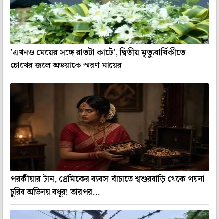
'এখনও মেয়ের সঙ্গে রাতটা কাটে', দ্বিতীয় মৃত্যুবার্ষিকীতে
চোখের জলে অভয়াকে স্মরণ মায়ের
পরকীয়ার টান, প্রেমিকের ব্যবসা বাঁচাতে শ্বশুরবাড়ি থেকে গয়না
চুরির অভিনয় বধূর! তারপর...