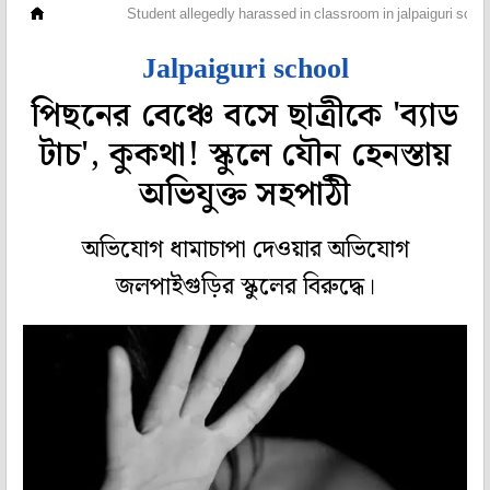
রাজ্য
Student allegedly harassed in classroom in jalpaiguri scho
Jalpaiguri school
পিছনের বেঞ্চে বসে ছাত্রীকে 'ব্যাড
টাচ', কুকথা! স্কুলে যৌন হেনস্তায়
অভিযুক্ত সহপাঠী
অভিযোগ ধামাচাপা দেওয়ার অভিযোগ
জলপাইগুড়ির স্কুলের বিরুদ্ধে।