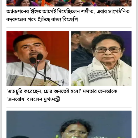
অ্যাকশনের ইঙ্গিত আগেই দিয়েছিলেন শমীক, এবার সাংগঠনিক
রদবদলের পথে হাঁটছে রাজ্য বিজেপি
'এত চুরি করেছেন, চোর শুনতেই হবে!' মমতার হেনস্তাকে
'জনরোষ' বললেন মুখ্যমন্ত্রী