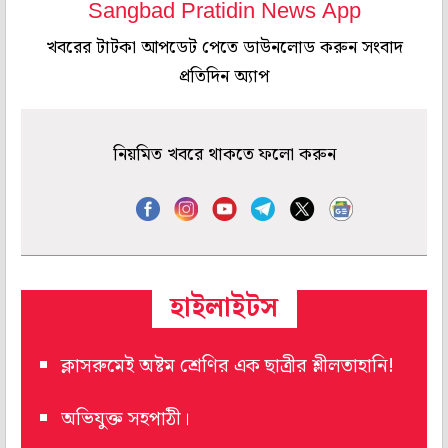
Sangbad Pratidin News App
খবরের টাটকা আপডেট পেতে ডাউনলোড করুন সংবাদ
প্রতিদিন অ্যাপ
নিয়মিত খবরে থাকতে ফলো করুন
হাইলাইটস
ক্লাসরুমেই অষ্টম শ্রেণির এক ছাত্রীর শ্লীলতাহানি!
অভিযুক্ত সহপাঠী।