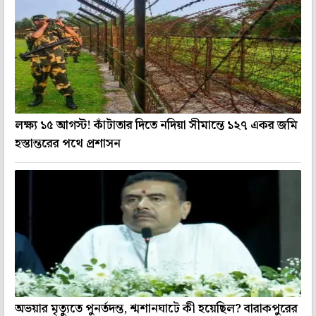
লক্ষ্য ১৫ আগস্ট! কাঁটাতার দিতে নদিয়া সীমান্তে ১২৭ একর জমি
হস্তান্তরের পথে প্রশাসন
অভয়ার মৃত্যুতে পুনর্তদন্ত, শ্মশানঘাটে কী হয়েছিল? বারাকপুরের