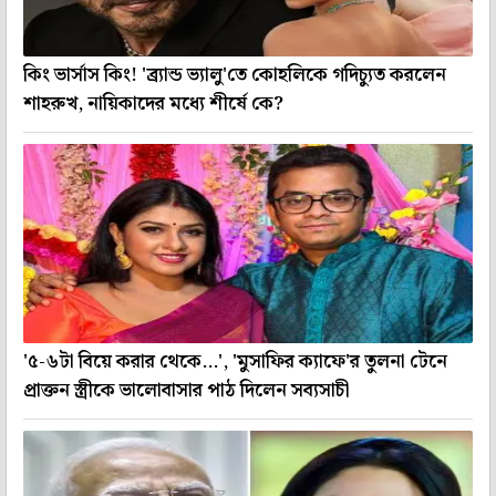
কিং ভার্সাস কিং! 'ব্র্যান্ড ভ্যালু'তে কোহলিকে গদিচ্যুত করলেন
শাহরুখ, নায়িকাদের মধ্যে শীর্ষে কে?
'৫-৬টা বিয়ে করার থেকে...', 'মুসাফির ক্যাফে'র তুলনা টেনে
প্রাক্তন স্ত্রীকে ভালোবাসার পাঠ দিলেন সব্যসাচী