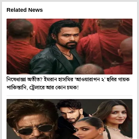
Related News
নিষেধাজ্ঞা অতীত? ইমরান হাসমির 'আওয়ারাপন ২' ছবির গায়ক
পাকিস্তানি, ট্রেলারে আর কোন চমক!