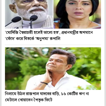
'মোদিজি স্বৈরাচারী হলেই ভালো হত', প্রধানমন্ত্রীর অপমানে
'ফোঁস' করে বিতর্কে 'অনুপমা' রূপালি
নিলামে উঠল রাজপাল যাদবের বাড়ি, ১৬ কোটির ঋণ না
মেটালে খোয়াবেন পৈতৃক ভিটে