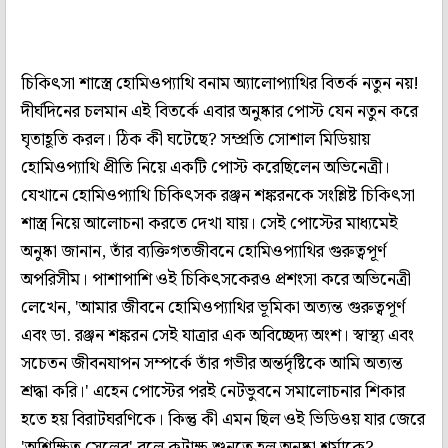
চিকিৎসা শাস্ত্রে হোমিওপ্যাথি বনাম অ্যালোপ্যাথির বিতর্ক নতুন নয়!
দীর্ঘদিনের চলমান এই বিতর্কে এবার অনুষ্কার পোস্ট যেন নতুন করে
ঘৃতাহূতি করল। ঠিক কী ঘটেছে? সম্প্রতি সোশাল মিডিয়ায়
হোমিওপ্যাথি প্রীতি নিয়ে একটি পোস্ট করেছিলেন অভিনেত্রী।
যেখানে হোমিওপ্যাথি চিকিৎসক রঞ্জন শঙ্করনকে সংশ্লিষ্ট চিকিৎসা
শাস্ত্র নিয়ে আলোচনা করতে দেখা যায়। সেই পোস্টের মাধ্যমেই
অনুষ্কা জানান, তাঁর ব্যক্তিগতজীবনে হোমিওপ্যাথির গুরুত্বপূর্ণ
অপরিসীম। পাশাপাশি ওই চিকিৎসকেরও প্রশংসা করে অভিনেত্রী
লেখেন, 'আমার জীবনে হোমিওপ্যাথির ভূমিকা অত্যন্ত গুরুত্বপূর্ণ
এবং ডা. রঞ্জন শঙ্করন সেই যাত্রার এক অবিচ্ছেদ্য অংশ। স্বাস্থ্য এবং
সচেতন জীবনযাপন সম্পর্কে তাঁর গভীর অন্তর্দৃষ্টিকে আমি অত্যন্ত
শ্রদ্ধা করি।' এহেন পোস্টের পরই নেটভুবনে সমালোচনার শিকার
হতে হয় বিরাটঘরণিকে। কিন্তু কী এমন ছিল ওই ভিডিওয় যার জেরে
'অশিক্ষিত সেলেব' বলে কটাক্ষ শুনতে হল অনুষ্কা শর্মাকে?