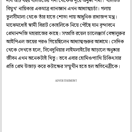
দীর্ঘ আট বছর বলিউডের পর্দা থেকেও দূরে অনুষ্কা শর্মা। 'বলিউড
বিমুখ' নায়িকার একমাত্র ধ্যানজ্ঞান এখন আধ্যাত্মচর্চা। গলায়
তুলসীমালা থেকে তাঁর হাতে শোভা পায় আধুনিক রাধাজপ মন্ত্র।
মাঝেমধ্যেই স্বামী বিরাট কোহলিকে নিয়ে পৌঁছে যান বৃন্দাবনে
প্রেমানন্দজি মহারাজের কাছে। সম্প্রতি রয়েল চ্যালেঞ্জার্স বেঙ্গালুরুর
আইপিএল জয়ের পরও গিয়েছিলেন আধ্যাত্মগুরুর আশ্রমে। সেদিক
থেকে দেখতে হলে, সিনেদুনিয়ার লাইমলাইটের আড়ালে অনুষ্কার
জীবন এখন অনেকটাই থিতু। তবে এবার হোমিওপ্যাথি চিকিৎসার
প্রতি প্রেম উজাড় করে কটাক্ষের সম্মুখীন হতে হল অভিনেত্রীকে।
ADVERTISEMENT