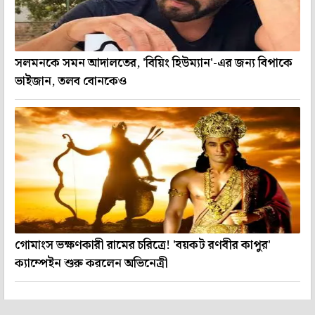
সলমনকে সমন আদালতের, 'বিয়িং হিউম্যান'-এর জন্য বিপাকে
ভাইজান, তলব বোনকেও
গোমাংস ভক্ষণকারী রামের চরিত্রে! 'বয়কট রণবীর কাপুর'
ক্যাম্পেইন শুরু করলেন অভিনেত্রী