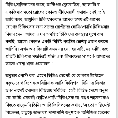
চিকিৎসাবিজ্ঞানের কাছে 'মাল্টিপল স্ক্লেরোসিস', অ্যালার্জি বা
একজিমার মতো রোগের কোনও দীর্ঘমেয়াদী সমাধান নেই, তাই
আমি বলব, আধুনিক চিকিৎসকরাও অনেক সময় এই ধরনের
রোগের চিকিৎসার জন্য তাদের রোগীদের হোমিওপ্যাথি চিকিৎসার
নিদান দেন। আমরা এখন 'সমন্বিত চিকিৎসা ব্যবস্থা'র যুগে বাস
করছি। আমরা কোনও একটি নির্দিষ্ট পদ্ধতির শ্রেষ্ঠত্ব প্রমাণ করতে
আসিনি। এখন আর বিষয়টি এমন নয় যে, 'হয় এটি, নয় ওটি', বরং
প্রতিটি চিকিৎসা পদ্ধতিরই শক্তি এবং সীমাবদ্ধতা সম্পর্কে আমাদের
সম্যক ধারণা থাকা প্রয়োজন।"
অনুষ্কার পোস্ট করা এহেন ভিডিও দেখেই রে রে করে উঠেছেন
যকৃৎ-রোগ বিশেষজ্ঞ সিরিয়াক অ্যাবি ফিলিপস। যিনি 'দ্য লিভার
ডক' নামেই সোশাল মিডিয়ায় পরিচিত। সেই ভিডিও দেখে অনুষ্কা
তো বটেই এমনকী হোমিওপ্যাথি চিকিৎসক ডা. রঞ্জন শঙ্করনকেও
বিঁধতে ছাড়েননি তিনি। অ্যাবি ফিলিপসের কথায়, 'এ তো সাপ্লিমেন্ট
বিক্রেতা, হাতুড়ে ডাক্তার!' পাশাপাশি অনুষ্কাকে 'অশিক্ষিত সেলেব'