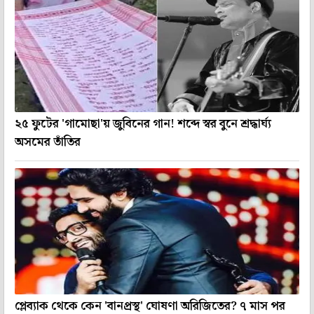
২৫ ফুটের 'গামোছা'য় জুবিনের গান! শব্দে স্বর বুনে শ্রদ্ধার্ঘ্য
অসমের তাঁতির
প্লেব্যাক থেকে কেন 'বানপ্রস্থ' ঘোষণা অরিজিতের? ৭ মাস পর