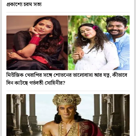
প্রকাশ্যে চরম সত্য
মিউজিক থেরাপির সঙ্গে শোভনের ভালোবাসা আর যত্ন, কীভাবে
দিন কাটছে গর্ভবতী সোহিনীর?