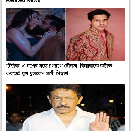
Related News
'টক্সিক'-এ যশের সঙ্গে রগরগে যৌনতা! কিয়ারাকে কটাক্ষ
করতেই মুখ খুললেন স্বামী সিদ্ধার্থ