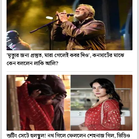
'মৃত্যুর জন্য প্রস্তুত, মারা গেলেই কবর দিও', কনসার্টের মাঝে
কেন বললেন লাকি আলি?
শুটিং সেটে হুলস্থুল! নথ গিলে ফেললেন শেহনাজ গিল, ভিডিও