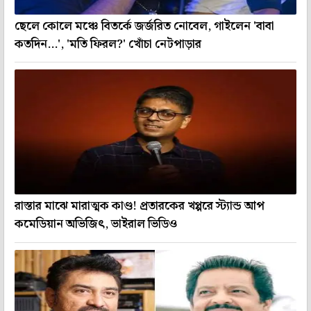
ছেলে কোলে মঞ্চে বিতর্কে জর্জরিত নোবেল, গাইলেন 'বাবা
কতদিন...', 'মতি ফিরল?' খোঁচা নেটপাড়ার
রাস্তার মাঝে মারাত্মক কাণ্ড! প্রতারকের খপ্পরে স্ট্যান্ড আপ
কমেডিয়ান অভিজিৎ, ভাইরাল ভিডিও