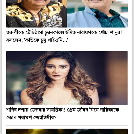
তরুণীকে ঠোঁটঠাসা চুম্বনকাণ্ডে উদিত নারায়ণকে খোঁচা শানুর!
বললেন, 'কাউকে চুমু খাইওনি...'
শনির দশায় জেরবার সায়ন্তিকা! প্রেম জীবন নিয়ে নায়িকাকে
কোন পরামর্শ জ্যোতিষীর?