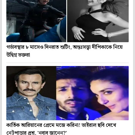
গর্ভাবস্থার ৮ মাসেও দিনরাত শুটিং, অন্তঃসত্ত্বা দীপিকাকে নিয়ে
উদ্বিগ্ন ভক্তরা
কার্তিক আরিয়ানের প্রেমে মজে করিনা! ভাইরাল ছবি দেখে
নেটপাড়ার প্রশ্ন, 'নবাব জানেন?'