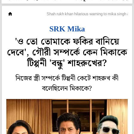
হলি বলি টলি
Shah rukh khan hilarious warning to mika singh abo
SRK Mika
'ও তো তোমাকে ফকির বানিয়ে
দেবে', গৌরী সম্পর্কে কেন মিকাকে
টিপ্পনী 'বন্ধু' শাহরুখের?
নিজের স্ত্রী সম্পর্কে টিপ্পনী কেটে শাহরুখ কী
বলেছিলেন মিকাকে?