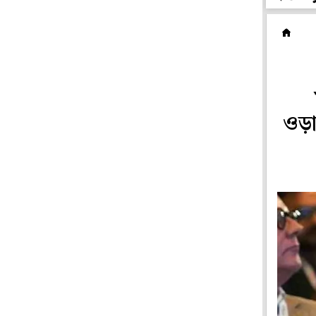
ক
ওড়া