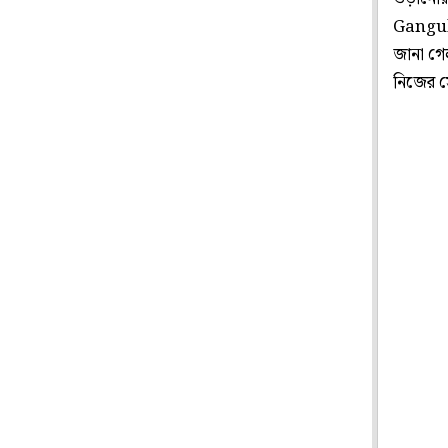
Ganguly
জানা গে
নিজের স