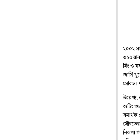
২০০২ সাল
৩২৫ রান
সিং ও ম
জার্সি 
সৌরভ। য
উল্লেখ্
শুটিং শ
সমার্থক 
সৌরভের ব
নিরূপা গ