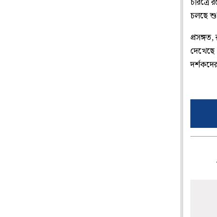
চরিত্রে 
চলছে শুট
প্রসঙ্গত
দেখেছে।
দর্শকদে