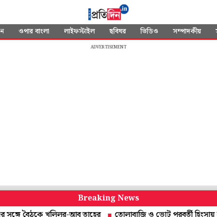
দন
ওপার বাংলা
লাইফস্টাইল
ছবিঘর
ভিডিও
সম্পাদকীয়
ADVERTISEMENT
Breaking News
গে বৈঠকে খলিলুর-আবু তাহের
তোলাবাজি ও ভোট পরবর্তী হিংসায় নাম! গ্রেপ্