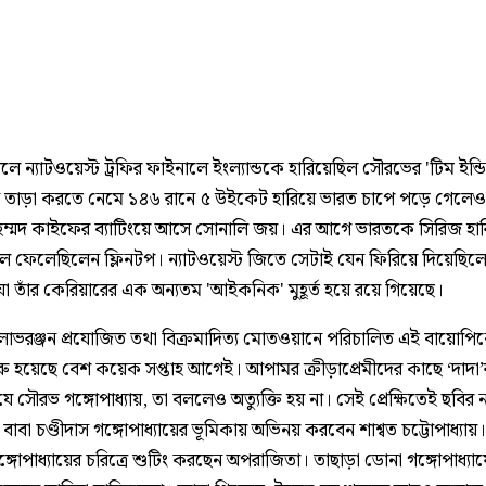
ে ন্যাটওয়েস্ট ট্রফির ফাইনালে ইংল্যান্ডকে হারিয়েছিল সৌরভের 'টিম ইন্ডি
 তাড়া করতে নেমে ১৪৬ রানে ৫ উইকেট হারিয়ে ভারত চাপে পড়ে গেলেও
হম্মদ কাইফের ব্যাটিংয়ে আসে সোনালি জয়। এর আগে ভারতকে সিরিজ হার
খুলে ফেলেছিলেন ফ্লিনটপ। ন্যাটওয়েস্ট জিতে সেটাই যেন ফিরিয়ে দিয়েছিল
া তাঁর কেরিয়ারের এক অন্যতম 'আইকনিক' মুহূর্ত হয়ে রয়ে গিয়েছে।
য, লাভরঞ্জন প্রযোজিত তথা বিক্রমাদিত্য মোতওয়ানে পরিচালিত এই বায়োপি
ুরু হয়েছে বেশ কয়েক সপ্তাহ আগেই। আপামর ক্রীড়াপ্রেমীদের কাছে ‘দাদা’
যে সৌরভ গঙ্গোপাধ্যায়, তা বললেও অত্যুক্তি হয় না। সেই প্রেক্ষিতেই ছবি
াবা চণ্ডীদাস গঙ্গোপাধ্যায়ের ভূমিকায় অভিনয় করবেন শাশ্বত চট্টোপাধ্যায়। 
ঙ্গোপাধ্যায়ের চরিত্রে শুটিং করছেন অপরাজিতা। তাছাড়া ডোনা গঙ্গোপাধ্যা