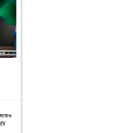
তে আজও
্সি