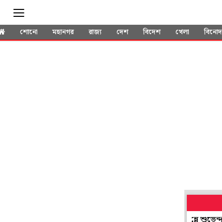
শোনো
মহানগর
রাজ্য
দেশ
বিদেশ
খেলা
বিনো
শুক্রে মোদির সঙ্গে ব্রেকফাস্ট, শনি সকালে নবান্নে শুভেন্দুর সঙ্