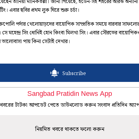
রয়েছেন তানিয়া মানিকতল্লা। জানা গিয়েছে, ইডেন-সহ শহরের আরও অন্যান্য স
িং। এবার ছবির প্রথম লুক ঘিরে শুরু চর্চা।
, রুপোলি পর্দার খেলোয়াড়দের বায়োপিক সাম্প্রতিক সময়ে বারবার সাফল্যে
 সে মহেন্দ্র সিং ধোনিই হোন কিংবা মিলখা সিং। এবার সৌরভের বায়োপিক
র ভালোবাসা পায় কিনা সেটাই দেখার।
Subscribe
Sangbad Pratidin News App
খবরের টাটকা আপডেট পেতে ডাউনলোড করুন সংবাদ প্রতিদিন অ্যা
নিয়মিত খবরে থাকতে ফলো করুন