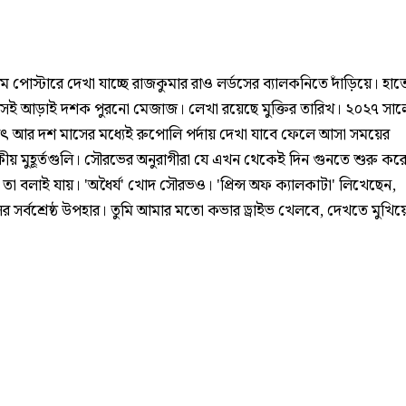
থম পোস্টারে দেখা যাচ্ছে রাজকুমার রাও লর্ডসের ব্যালকনিতে দাঁড়িয়ে। হাতে
 সেই আড়াই দশক পুরনো মেজাজ। লেখা রয়েছে মুক্তির তারিখ। ২০২৭ সা
থাৎ আর দশ মাসের মধ্যেই রুপোলি পর্দায় দেখা যাবে ফেলে আসা সময়ের
ীয় মুহূর্তগুলি। সৌরভের অনুরাগীরা যে এখন থেকেই দিন গুনতে শুরু কর
তা বলাই যায়। 'অধৈর্য' খোদ সৌরভও। 'প্রিন্স অফ ক্যালকাটা' লিখেছেন,
ের সর্বশ্রেষ্ঠ উপহার। তুমি আমার মতো কভার ড্রাইভ খেলবে, দেখতে মুখিয়