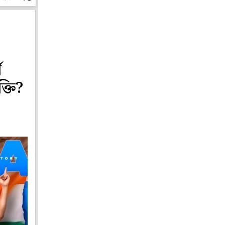
ি
ক্তি?