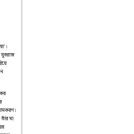
য়া'।
 যুবরাজ
িয়ে
েন
কের
র
র নামকরণ।
তাঁর মা
য়ের