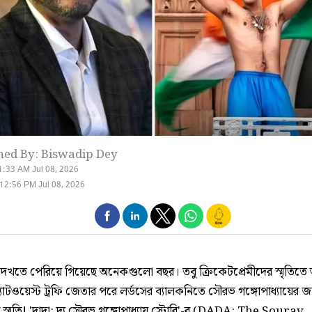
hed By: Biswadip Dey
1:33 AM Jul 08, 2026
12:56 PM Jul 08, 2026
েখতে পেরিয়ে গিয়েছে অনেকগুলো বছর। তবু ক্রিকেটপ্রেমীদের স্মৃতি
ন্যাটওয়েস্ট ট্রফি জেতার পরে লর্ডসের ব্যালকনিতে সৌরভ গঙ্গোপাধ্যায়ের জার
স্মৃতি! 'দাদা: দ্য সৌরভ গঙ্গোপাধ্যায় স্টোরি'-র (DADA: The Sourav