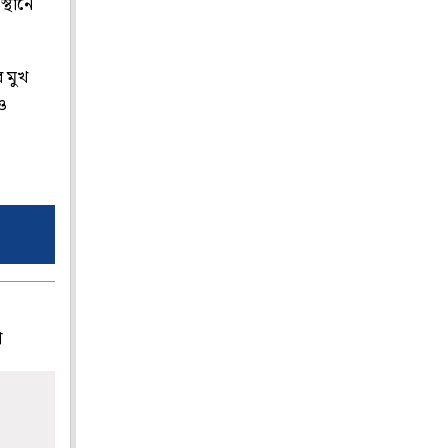
্থানে
র মুখ
ও
প