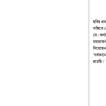
ছবির প্র
ভঙ্গিতে
মে। অর্
মহারাজক
দিয়েছেন 
'সর্বকাল
রয়েছি।'