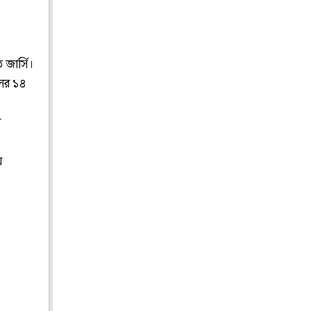
 জার্সি।
লের ১৪
ে
ে