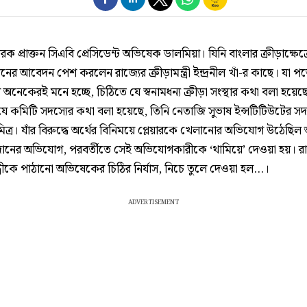
রেরক প্রাক্তন সিএবি প্রেসিডেন্ট অভিষেক ডালমিয়া। যিনি বাংলার ক্রীড়াক্ষেত্র
দমনের আবেদন পেশ করলেন রাজ‌্যের ক্রীড়ামন্ত্রী ইন্দ্রনীল খাঁ-র কাছে। যা পড
অনেকেরই মনে হচ্ছে, চিঠিতে যে স্বনামধন‌্য ক্রীড়া সংস্থার কথা বলা হয়েছ
ে কমিটি সদস‌্যের কথা বলা হয়েছে, তিনি নেতাজি সুভাষ ইন্সটিটিউটের সদস
মিত্র। যাঁর বিরুদ্ধে অর্থের বিনিময়ে প্লেয়ারকে খেলানোর অভিযোগ উঠেছি
ানের অভিযোগ, পরবর্তীতে সেই অভিযোগকারীকে ‘থামিয়ে’ দেওয়া হয়। রাজ
ন্ত্রীকে পাঠানো অভিষেকের চিঠির নির্যাস, নিচে তুলে দেওয়া হল...।
ADVERTISEMENT