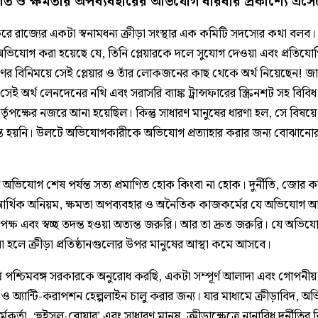
তি ও ক্ষমতার অপব্যবহারের অভিযোগ বারবার প্রকাশ‌্যে এসে
ে রাজ‌্যের একটা স্বনামধন‌্য ক্রীড়া সংস্থার এক কমিটি সদস‌্যের কথা বলব। 
 অভিযোগ করা হয়েছে যে, তিনি প্লেয়ারকে দলে সুযোগ দেওয়া এবং প্রতিযো
ণের বিনিময়ে সেই প্লেয়ার ও তাঁর লোকজনের কাছ থেকে অর্থ নিয়েছেন! জা
েই অর্থ লেনদেনের নথি এবং সরাসরি ব‌্যাঙ্ক ট্রান্সফারের স্ক্রিনশট সহ বিবিধ 
ট কর্তৃপক্ষের নজরে আনা হয়েছিল। কিন্তু সাধারণ মানুষের ধারণা হল, সে বিষ
দন্ত হয়নি। উলটে অভিযোগকারীকে অভিযোগ প্রত‌্যাহার করার জন‌্য বোঝানোর 
।
অভিযোগ শেষ পর্যন্ত সত‌্য প্রমাণিত হোক কিংবা না হোক। দুর্নীতি, জোর ক
র্থিক অনিয়ম, ক্ষমতা অপব‌্যবহার ও অনৈতিক কাজকর্মের যে অভিযোগ 
েক্ষ এবং স্বচ্ছ তদন্ত হওয়া অত‌্যন্ত জরুরি। আর তা দ্রুত জরুরি। যে অভিয
ি না হলে ক্রীড়া প্রতিষ্ঠানগুলোর উপর মানুষের আস্থা কমে আসবে।
 পশ্চিমবঙ্গ সরকারকে অনুরোধ করছি, একটা সম্পূর্ণ আলাদা এবং গোপনীয় 
িটি ও অ্যান্টি-করাপশন হেল্পলাইন চালু করার জন্য। যার মাধ্যমে ক্রীড়াবিদ, 
কর্তা, ‘হুইসল-ব্লোয়ার’ এবং সাধারণ মানুষ, ক্রীড়াক্ষেত্রে নানাবিধ দুর্নীতির ব