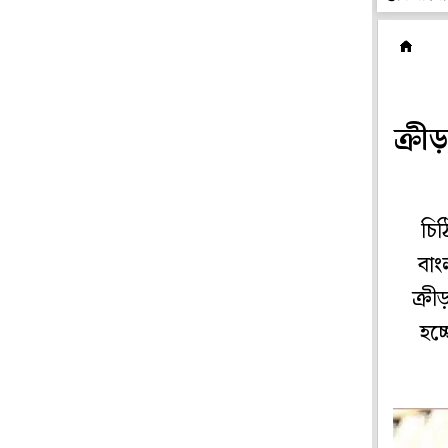
ক
ক্রীড
চিঠ
বাং
ক্রী
হচ্