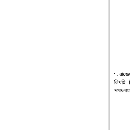
‘...রাজ্য
লিখছি। ল
পারফরম‌্