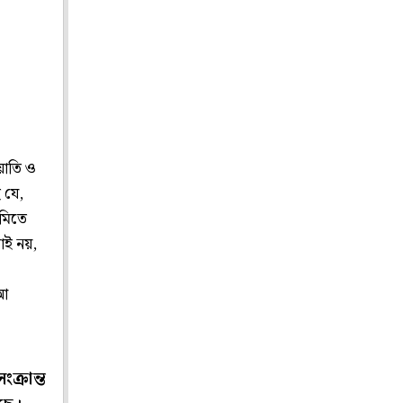
িয়াতি ও
 যে,
মিতে
তাই নয়,
তআ
ংক্রান্ত