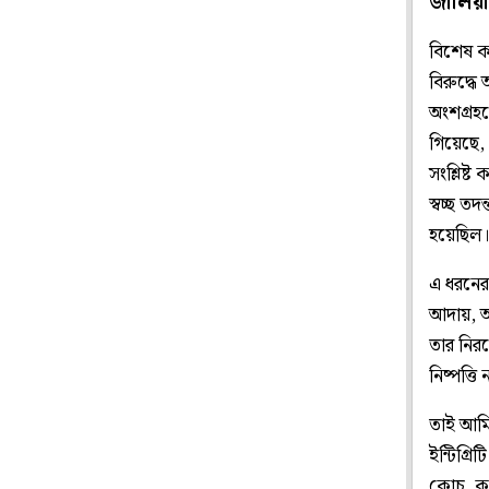
জালিয়া
বিশেষ কর
বিরুদ্ধে
অংশগ্রহ
গিয়েছে, স
সংশ্লিষ্
স্বচ্ছ ত
হয়েছিল
এ ধরনের 
আদায়, আ
তার নিরপ
নিষ্পত্ত
তাই আমি
ইন্টিগ্র
কোচ, কর্ম