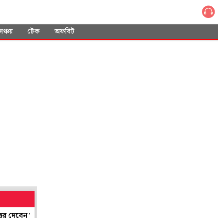
সঞ্চয়
টেক
অফবিট
্যমন্ত্রী শারদ্বত
শান্তিনিকেতনের শিল্প সমাহারের ছোঁয়া পাবে লন্ডন! গ্রি