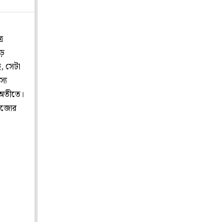
ে
়ে
ে, সেটা
‌্য
ল অতীতে।
‌্যের