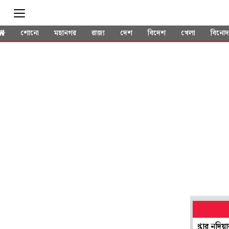
শোনো
মহানগর
রাজ্য
দেশ
বিদেশ
খেলা
বিনো
ক' হয়েও সভাধিপতি নির্বাচনে যোগ! প্রশ্ন উঠতেই গ্রেপ্তার নদিয়ার তৃণমূল