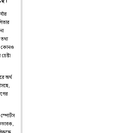
ছে।
যাঁর
গিতার
না
তথ‌্য
য়ে কোনও
চেষ্টা
রে অর্থ
আসছে,
োগের
স্পোর্টস
অভিভাবক,
িরুদ্ধে