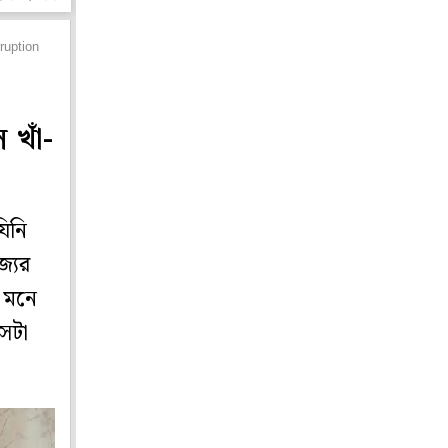
ruption
ল খাঁ-
যিনি
্যের
ই মনে
সেটা