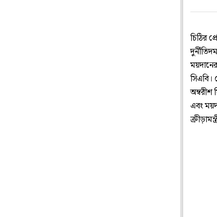
চিঠির প্
দুর্নীতি
ময়দানের 
সিএবি। য
অম্বরীশ 
এবং ময়দ
ক্রীড়াম