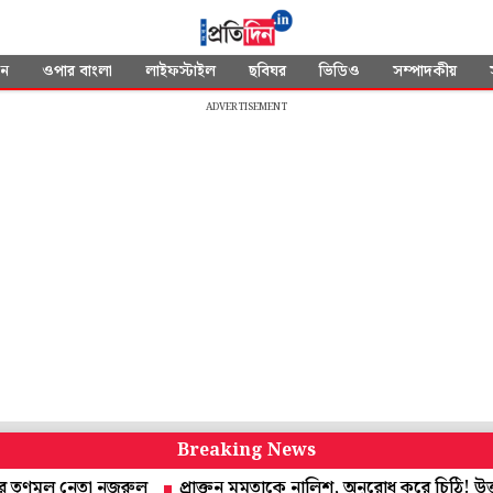
দন
ওপার বাংলা
লাইফস্টাইল
ছবিঘর
ভিডিও
সম্পাদকীয়
ADVERTISEMENT
Breaking News
 নেতা নজরুল
প্রাক্তন মমতাকে নালিশ, অনুরোধ করে চিঠি! উত্তর দেবেন স্বাস্থ