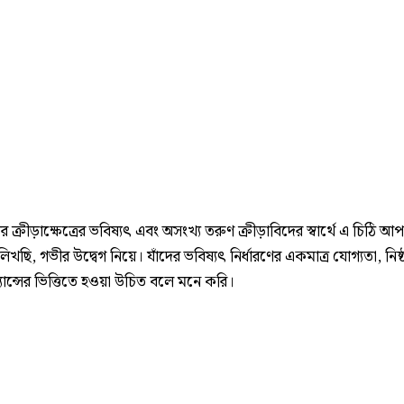
ের ক্রীড়াক্ষেত্রের ভবিষ্যৎ এবং অসংখ্য তরুণ ক্রীড়াবিদের স্বার্থে এ চিঠি 
িখছি, গভীর উদ্বেগ নিয়ে। যাঁদের ভবিষ‌্যৎ নির্ধারণের একমাত্র যোগ‌্যতা, নিষ্
যান্সের ভিত্তিতে হওয়া উচিত বলে মনে করি।