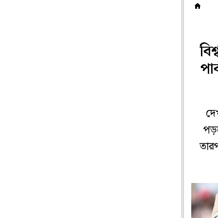
ক
বি
পা
দে
পড়ছ
তার