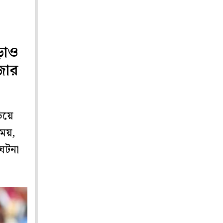
ড়াও
জোর
িয়ে
িময়,
ঘটনা