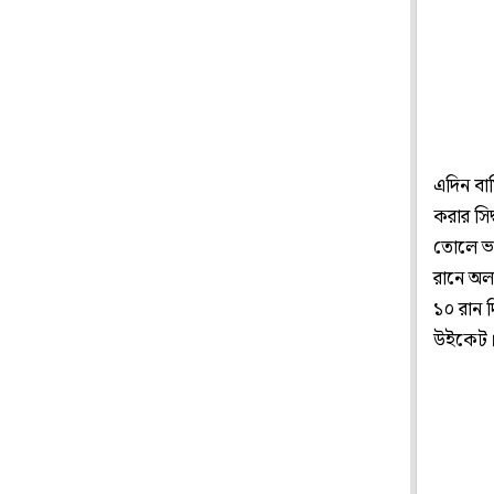
এদিন বার
করার সি
তোলে ভা
রানে অলআ
১০ রান 
উইকেট। ৬