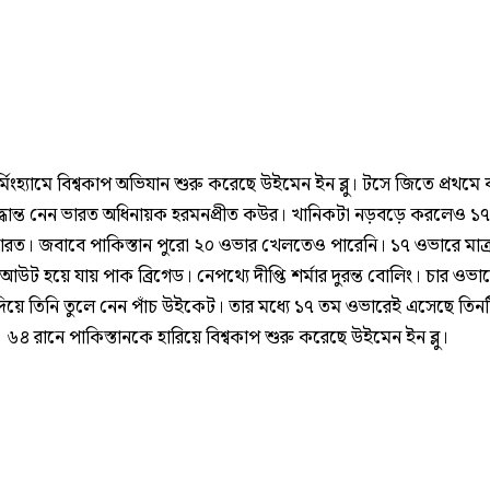
্মিংহ্যামে বিশ্বকাপ অভিযান শুরু করেছে উইমেন ইন ব্লু। টসে জিতে প্রথমে ব
দ্ধান্ত নেন ভারত অধিনায়ক হরমনপ্রীত কউর। খানিকটা নড়বড়ে করলেও ১৭
রত। জবাবে পাকিস্তান পুরো ২০ ওভার খেলতেও পারেনি। ১৭ ওভারে মাত্
উট হয়ে যায় পাক ব্রিগেড। নেপথ্যে দীপ্তি শর্মার দুরন্ত বোলিং। চার ওভারে
দিয়ে তিনি তুলে নেন পাঁচ উইকেট। তার মধ্যে ১৭ তম ওভারেই এসেছে তিন
৪ রানে পাকিস্তানকে হারিয়ে বিশ্বকাপ শুরু করেছে উইমেন ইন ব্লু।