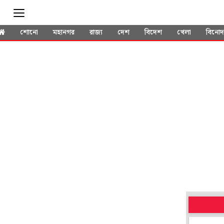
শোনো
মহানগর
রাজ্য
দেশ
বিদেশ
খেলা
বিনো