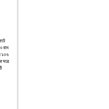
্যাট
০ রান
র ১০৬
 মাত্র
টি