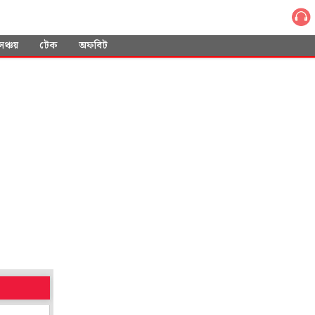
সঞ্চয়
টেক
অফবিট