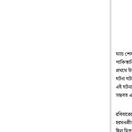
ম্যাচ শ
পাকিস্তা
প্রথমে 
ঘটনা ঘট
এই ঘটনা
সম্ভবত 
রবিবারে
হরমনপ্র
ছিল মিত