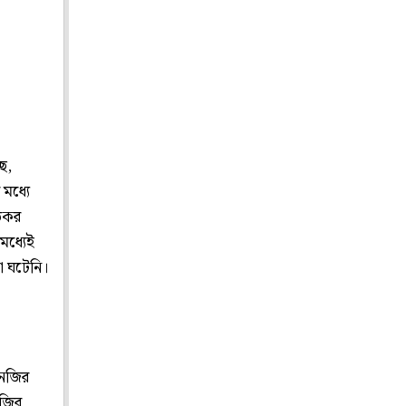
ে,
মধ্যে
তিকর
মধ্যেই
া ঘটেনি।
 নজির
নজির