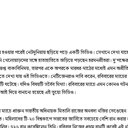
েষ হওয়ার পরেই নেটদুনিয়ায় ছড়িয়ে পড়ে একটি ভিডিও। সেখানে দেখা যাচ্ছ
নি খেলোয়াড়দের সঙ্গে হাতাহাতিতে জড়িয়ে পড়ছেন হরমনপ্রীতরা। দু'পক্ষের 
উত্তপ্ত বাক্যবিনিময়, তারপর একে অপরকে মারধর-মাঠের মধ্যেই এমন অপ্রী
তে দেখা যায় ওই ভিডিওতে। নেটিজেনরাও দাবি করেন, রবিবারের ম্যাচের 
টি ঘটেছে। যদিও বিষয়টি সর্বৈব মিথ্যা। রবিবারের ম্যাচে এমন কোনও ঘটন
এআই দিয়ে বানানো হয়েছে এই ভুয়ো ভিডিও।
র ম্যাচে প্রাক্তন ভারতীয় অধিনায়ক মিতালি রাজের অনবদ্য নজির ভেঙেছেন
ীত। মহিলাদের টি-২০ বিশ্বকাপে ভারতের জার্সিতে সবচেয়ে বেশি রান করার
ালির। ৭২৬ রান করেছিলেন তিনি। রবিবার নিজের প্রথম রানটি করেই এই 