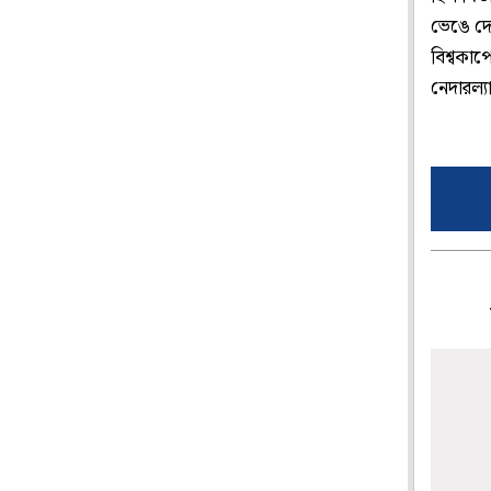
ভেঙে দেন
বিশ্বকাপ
নেদারল্য