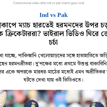
্রিকেট
Controversial video after ind vs pak match goes viral
Ind vs Pak
শ্বকাপে ম্যাচ হারতেই হরমনদের উপর চ
ক ক্রিকেটাররা? ভাইরাল ভিডিও ঘিরে 
চর্চা
খা যাচ্ছে, পাকিস্তানি খেলোয়াড়দের সঙ্গে হাতাহাতিতে জড়
েন হরমনপ্রীতরা। দু'পক্ষের মধ্যে প্রথমে উত্তপ্ত বাক্যবিন
পর একে অপরকে মারধর-মাঠের মধ্যেই এমন অপ্রীতিকর 
ঘটতে দেখা যায় ওই ভিডিওতে।