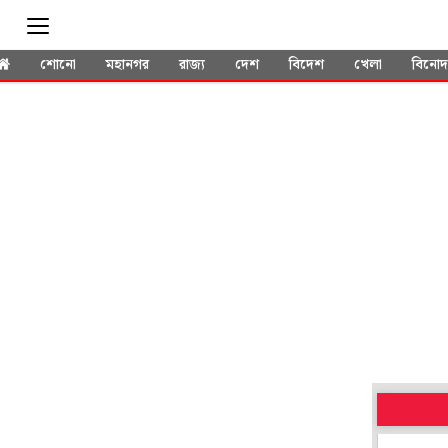
শোনো
মহানগর
রাজ্য
দেশ
বিদেশ
খেলা
বিনো