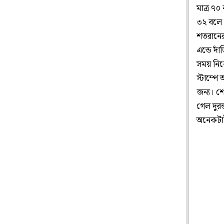
মাত্র ৭
৩২ বলে 
শতরানের
এন্ডে দ
সময় নিক
স্টাম্পে
জন্য। শে
গেল দুর
অনেকটাই