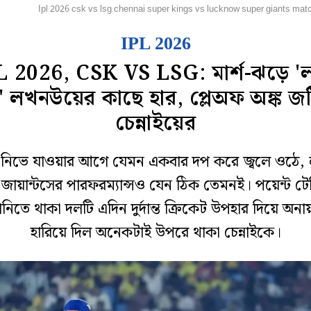
্রিকেট
Ipl 2026 csk vs lsg chennai super kings vs lucknow super giants matc
IPL 2026
L 2026, CSK VS LSG: মার্শ-ঝড়ে 'লা
' লখনউয়ের কাছে হার, প্লেঅফ অঙ্ক জ
চেন্নাইয়ের
প নিভে যাওয়ার আগে যেমন একবার দপ করে জ্বলে ওঠে
 জায়ান্টসের পারফরম্যান্সও যেন ঠিক তেমনই। পয়েন্ট ট
নিতে থাকা দলটি এদিন দুর্দান্ত ক্রিকেট উপহার দিয়ে অনা
হারিয়ে দিল অনেকটাই উপরে থাকা চেন্নাইকে।