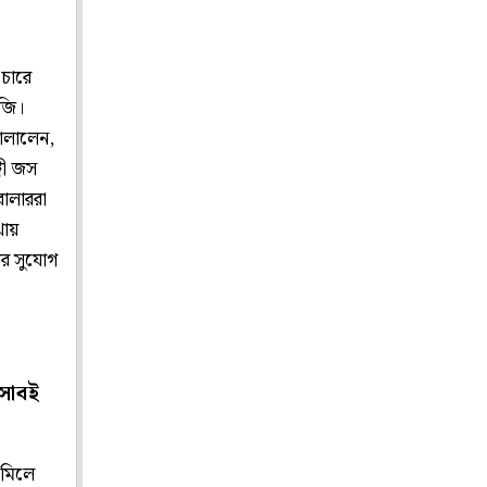
 চারে
সজি।
চালালেন,
্গী জস
োলাররা
থায়
ার সুযোগ
িসাবই
 মিলে