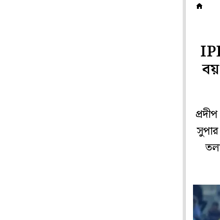
ক
IP
বয়
প্রদী
সুপার
তলা