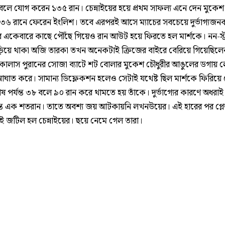
০ বলে যোগ করেন ১৩৫ রান। চেন্নাইয়ের হয়ে প্রথম সাফল্য এনে দেন মুকেশ
৩৬ রানে ফেরেন ইংলিশ। তবে এরপরই আসে ম্যাচের সবচেয়ে দুর্ভাগ্যজনক ম
 একেবারে কাছে পৌঁছে গিয়েও রান আউট হয়ে ফিরতে হল মার্শকে। নন-স্ট্
াঁড়িয়ে থাকা অজি তারকা তখন অনেকটাই ক্রিজের বাইরে বেরিয়ে গিয়েছিল
োলাস পুরানের সোজা ব্যাটে শট বোলার মুকেশ চৌধুরীর আঙুলের ডগায় 
 আঘাত করে। সামান্য ডিফ্লেকশন হলেও সেটাই যথেষ্ট ছিল মার্শকে ফিরিয়ে
ষ পর্যন্ত ৩৮ বলে ৯০ রান করে থামতে হয় তাঁকে। দুর্ভাগ্যের কারণে অধরা
ন্ত এক শতরান। তাতে অবশ্য জয় আটকায়নি লখনউয়ের। এই হারের পর প্লে
 জটিল হল চেন্নাইয়ের। ছয়ে নেমে গেল তারা।