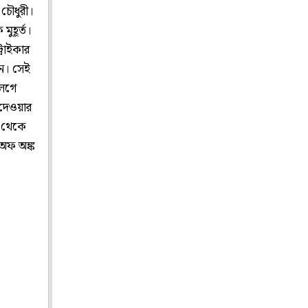
 চৌধুরী।
ুহূর্ত।
রাইকার
েন। সেই
লেগে
 দেওয়ার
ই থেকে
অফ অঙ্ক