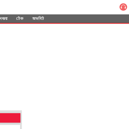
সঞ্চয়
টেক
অফবিট