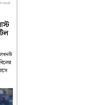
h result
স্ট
টিল
, লখনউ
েবিলের
য়াসে