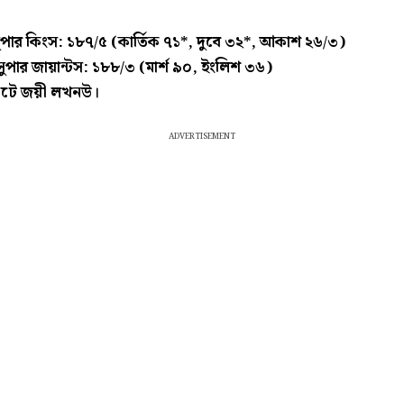
 সুপার কিংস: ১৮৭/৫ (কার্তিক ৭১*, দুবে ৩২*, আকাশ ২৬/৩)
পার জায়ান্টস: ১৮৮/৩ (মার্শ ৯০, ইংলিশ ৩৬)
টে জয়ী লখনউ।
ADVERTISEMENT