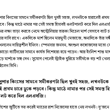
 সুপার কিংসের সামনে সমীকরণটা ছিল খুবই সহজ, লখনউকে হারালেই প্রথম
বে। কিন্তু মাঠে নামার পর সেই সমস্ত হিসাবই ওলটপালট করে দিল এলএ
র লক্ষ্য তাড়া করতে নেমে অস্ট্রেলিয়ার তারকা মিচেল মার্শ যেভাবে ব্যাট 
সার দাবি রাখে। একদিকে মার্শ ছিলেন মারমুখী মেজাজে, অন্যদিকে তাঁর সঙ
েললেন দায়িত্বশীল ইনিংস। স্পেনসার জনসন, অংশুল কম্বোজদের মতো ব
ঝোড়ো ব্যাটিংয়ের সামনে কার্যত দিশেহারা হয়ে পড়েন। আর ইংলিশ শান্ত মা
ে মার্শকে সঙ্গ দেন। সুযোগ পেলেই স্ট্রাইক ঘুরিয়ে সতীর্থকে বড় শট খেল
ছিলেন তিনি।
ই সুপার কিংসের সামনে সমীকরণটা ছিল খুবই সহজ, লখনউকে
ই প্রথম চারে ঢুকে পড়বে। কিন্তু মাঠে নামার পর সেই সমস্ত হ
লট করে দিল এলএসজি।
ংলিশের জুটিতে ভর করেই ম্যাচের রাশ নিজেদের হাতে নেয় লখনউ। দু’জনে