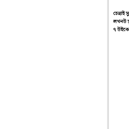
চেন্নাই
লখনউ সু
৭ উইকে