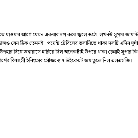
নিভে যাওয়ার আগে যেমন একবার দপ করে জ্বলে ওঠে, লখনউ সুপার জায়ান্
ান্সও যেন ঠিক তেমনই। পয়েন্ট টেবিলের তলানিতে থাকা দলটি এদিন দুর্দান
 উপহার দিয়ে অনায়াসে হারিয়ে দিল অনেকটাই উপরে থাকা চেন্নাই সুপার 
ার্শের বিধ্বংসী ইনিংসের সৌজন্যে ৭ উইকেটে জয় তুলে নিল এলএসজি।