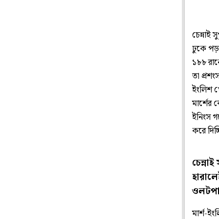
চেন্নাই
ঢুকে পড়
১৮৮ রানে
তা প্রশং
ইংলিশ খ
মার্শের 
ইনিংস গড়
করে দিচ্
চেন্না
হারালে
ওলটপা
মার্শ-ই