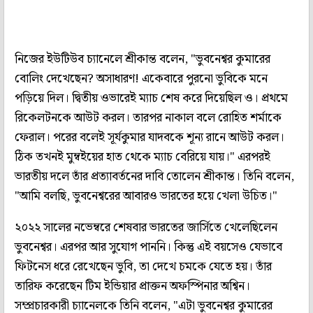
নিজের ইউটিউব চ্যানেলে শ্রীকান্ত বলেন, "ভুবনেশ্বর কুমারের
বোলিং দেখেছেন? অসাধারণ! একেবারে পুরনো ভুবিকে মনে
পড়িয়ে দিল। দ্বিতীয় ওভারেই ম্যাচ শেষ করে দিয়েছিল ও। প্রথমে
রিকেলটনকে আউট করল। তারপর নাকাল বলে রোহিত শর্মাকে
ফেরাল। পরের বলেই সূর্যকুমার যাদবকে শূন্য রানে আউট করল।
ঠিক তখনই মুম্বইয়ের হাত থেকে ম্যাচ বেরিয়ে যায়।" এরপরই
ভারতীয় দলে তাঁর প্রত্যাবর্তনের দাবি তোলেন শ্রীকান্ত। তিনি বলেন,
"আমি বলছি, ভুবনেশ্বরের আবারও ভারতের হয়ে খেলা উচিত।"
২০২২ সালের নভেম্বরে শেষবার ভারতের জার্সিতে খেলেছিলেন
ভুবনেশ্বর। এরপর আর সুযোগ পাননি। কিন্তু এই বয়সেও যেভাবে
ফিটনেস ধরে রেখেছেন ভুবি, তা দেখে চমকে যেতে হয়। তাঁর
তারিফ করেছেন টিম ইন্ডিয়ার প্রাক্তন অফস্পিনার অশ্বিন।
সম্প্রচারকারী চ্যানেলকে তিনি বলেন, "এটা ভুবনেশ্বর কুমারের