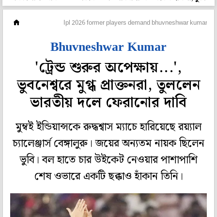
ক্রিকেট
Ipl 2026 former players demand bhuvneshwar kumars ret
Bhuvneshwar Kumar
'ট্রেন্ড শুরুর অপেক্ষায়...',
ভুবনেশ্বরে মুগ্ধ প্রাক্তনরা, তুললেন
ভারতীয় দলে ফেরানোর দাবি
মুম্বই ইন্ডিয়ান্সকে রুদ্ধশ্বাস ম্যাচে হারিয়েছে রয়্যাল
চ্যালেঞ্জার্স বেঙ্গালুরু। জয়ের অন্যতম নায়ক ছিলেন
ভুবি। বল হাতে চার উইকেট নেওয়ার পাশাপাশি
শেষ ওভারে একটি ছক্কাও হাঁকান তিনি।