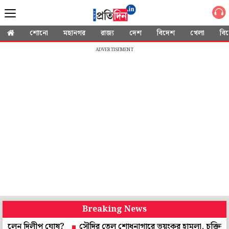
শোনো
মহানগর
রাজ্য
দেশ
বিদেশ
খেলা
বি
ADVERTISEMENT
Breaking News
িলীপ ঘোষ?
সৌদির তেল শোধনাগারে ভয়ংকর হামলা, চুক্তির পরই 'মুসলি