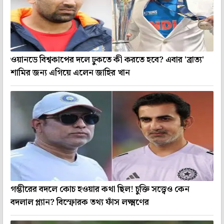
ওয়ানডে বিশ্বকাপের দলে ঢুকতে কী করতে হবে? এবার 'ব্রাত্য'
শামির জন্য এগিয়ে এলেন জাহির খান
গম্ভীরের বদলে কোচ হওয়ার কথা ছিল! চুক্তি সত্ত্বেও কেন
বদলাল প্ল্যান? বিস্ফোরক তথ্য ফাঁস লক্ষ্মণের