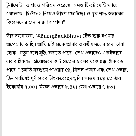
টুর্নামেন্ট। ও প্রচণ্ড পরিশ্রম করেছে। সমস্ত টি-টোয়েন্টি ম্যাচে
খেলেছে। ফিটনেস নিয়েও ভীষণ খেটেছে। ও খুব শান্ত স্বভাবের।
কিন্তু দলের জন্য দারুণ সম্পদ।"
তাঁর সংযোজন, "#BringBackBhuvi ট্রেন্ড শুরু হওয়ার
অপেক্ষায় আছি। আমি চাই ওকে আবার ভারতীয় দলের জন্য ভাবা
হোক। নতুন বলে সুইং করাতে পারে। ডেথ ওভারেও একইভাবে
ধারাবাহিক ও। প্রয়োজনে ব্যাট হাতেও চাপের মধ্যে ছক্কা হাঁকাতে
পারে।" চলতি মরশুমে পাওয়ার প্লে, মিডল ওভার এবং ডেথ ওভার,
তিন পর্যায়েই দুর্দান্ত বোলিং করেছেন ভুবি। পাওয়ার প্লে-তে তাঁর
ইকোনমি ৭.০০। মিডল ওভারে ৮.৪২। ডেথ ওভারে ৭.৮৩।