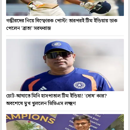
গম্ভীরদের নিয়ে বিস্ফোরক পোস্ট! তারপরই টিম ইন্ডিয়ায় ডাক
পেলেন 'ব্রাত্য' সরফরাজ
চোট-আঘাতে মিনি হাসপাতাল টিম ইন্ডিয়া! 'দোষ' কার?
অবশেষে মুখ খুললেন ভিভিএস লক্ষ্মণ