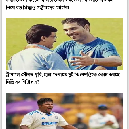
ভারতকে বয়কটের পালটা কোন পদক্ষেপ? বাংলাদেশ সফর
নিয়ে বড় সিদ্ধান্ত গম্ভীরদের বোর্ডের
ট্রায়ালে সৌরভ-যুবি, হাল ফেরাতে দুই কিংবদন্তিকে কোচ করছে
দিল্লি ক্যাপিটালস?