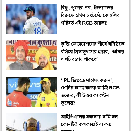
রিঙ্কু, পূজারা নন, ইংল্যান্ডের
বিরুদ্ধে প্রথম ২ টেস্টে কোহলির
পরিবর্ত এই RCB তারকা!
কুস্তি ফেডারেশনের শীর্ষে ঘনিষ্ঠকে
বসিয়ে ব্রিজভূষণের হুঙ্কার, ‘আমার
দাপট বজায় থাকবে’
‘IPL জিততে সাহায্য করুন’,
ধোনির কাছে কাতর আর্জি RCB
ভক্তের, কী উত্তর ক্যাপ্টেন
কুলের?
আইপিএলের সবচেয়ে দামি দল
কোনটি? কলকাতাই বা কত