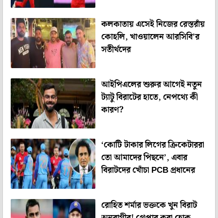
কলকাতায় এসেই নিজের রেস্তরাঁয়
কোহলি, খাওয়ালেন আরসিবি’র
সতীর্থদের
আইপিএলের শুরুর আগেই নতুন
ট্যাটু বিরাটের হাতে, নেপথ্যে কী
কারণ?
‘কোটি টাকার লিগের ক্রিকেটাররা
তো আমাদের পিছনে’, এবার
বিরাটদের খোঁচা PCB প্রধানের
রোহিত শর্মার ভক্তকে খুন বিরাট