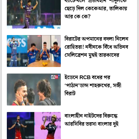
ব্যাটে-বলে ‘প্রভাবহীন’ শার্দূলকে
ছেড়ে দিল কেকেআর, তালিকায়
আর কে কে?
বিরাটের অপমানের বদলা নিলেন
রোহিতরা! নবীনকে বিঁধে অভিনব
সেলিব্রেশন মুম্বই তারকাদের
ইডেনে RCB বধের পর
‘পাঠান’ডান্স শাহরুখের, সঙ্গী
বিরাট
বাংলাহীন নাইটদের বিরুদ্ধে
আরসিবির ভরসা বাংলার দুই