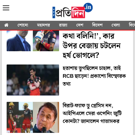
YOU SEARCHED FOR
"RCB"
‘বিরাটকে নিয়ে খারাপ
শোনো
মহানগর
রাজ্য
দেশ
বিদেশ
খেলা
বি
কথা বলিনি!’, কার
উপর বেজায় চটলেন
হর্ষ ভোগলে?
হতাশায় ভুগছিলেন চাহাল, তাই
RCB ছাড়েন! প্রকাশ্যে বিস্ফোরক
তথ্য
বিরাট-ফ্যাফ ডু প্লেসিস নন,
আইপিএলে সেরা ওপেনিং জুটি
কোনটা? জানালেন গাভাসকর