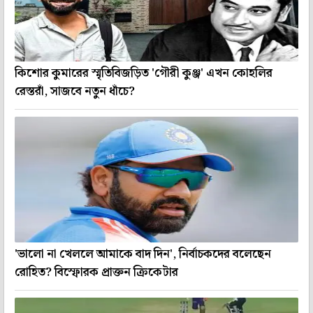
কিশোর কুমারের স্মৃতিবিজড়িত 'গৌরী কুঞ্জ' এখন কোহলির
রেস্তরাঁ, সাজবে নতুন ধাঁচে?
'ভালো না খেললে আমাকে বাদ দিন', নির্বাচকদের বলেছেন
রোহিত? বিস্ফোরক প্রাক্তন ক্রিকেটার