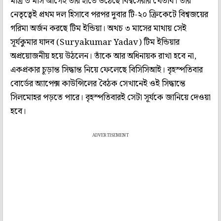
মাত্র ৩ মাস আগেই তাঁর হাতে উঠেছে বিশ্বসেরার খেতাব। তাঁর
নেতৃত্বেই প্রথম দল হিসাবে পরপর দুবার টি-২০ ক্রিকেটে বিশ্বজয়ের
গরিমা অর্জন করছে টিম ইন্ডিয়া। অথচ ৩ মাসের মাথায় সেই
সূর্যকুমার যাদব (Suryakumar Yadav) টিম ইন্ডিয়ার
অপ্রয়োজনীয় হয়ে উঠলেন। তাঁকে আর অধিনায়ক রাখা হবে না,
একপ্রকার চূড়ান্ত সিদ্ধান্ত নিয়ে ফেলেছে বিসিসিআই। বৃহস্পতিবার
বোর্ডের অ্যাপেক্স কাউন্সিলের বৈঠক সেখানেই ওই সিদ্ধান্তে
সিলমোহর পড়তে পারে। বৃহস্পতিবারই সেটা সূর্যকে জানিয়ে দেওয়া
হবে।
ADVERTISEMENT