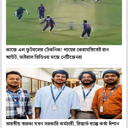
কাজে এল ফুটবলের টেকনিক! পায়ের কেরামতিতেই রান
আউট, ভাইরাল ভিডিওয় মজে নেটিজেনরা
ভারতীয় তারকা যখন সরকারি কর্মচারী, রিজার্ভ ব্যাঙ্ক কর্তা ঈশান