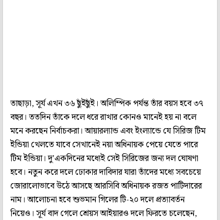
তাছাড়া, সূর্য এখন ৩৬ ছুঁইছুঁই। অলিম্পিক পর্যন্ত তাঁর বয়স হবে ৩৭
বছর। ততদিন তাঁকে দলে ধরে রাখার কোনও মানেই হয় না বলে
মনে করছেন নির্বাচকরা। আয়ারল্যান্ড এবং ইংল্যান্ডে যে সিরিজ টিম
ইন্ডিয়া খেলতে যাবে সেখানেই নয়া অধিনায়ক পেয়ে যেতে পারে
টিম ইন্ডিয়া। দু'একদিনের মধ্যেই সেই সিরিজের জন্য দল ঘোষণা
হবে। নতুন করে দলে ঢোকার দাবিদার যারা তাঁদের মধ্যে সবচেয়ে
জোরালোভাবে উঠে আসছে আরসিবি অধিনায়ক রজত পাটিদারের
নাম। আলোচনা হবে শুভমান গিলের টি-২০ দলে প্রত্যাবর্তন
নিয়েও। সূর্য বাদ গেলে শ্রেয়স আইয়ারও দলে ফিরতে চলেছেন,