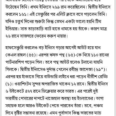
উঠেছেন তিনি। প্রথম ইনিংসে ২৬৯ রান করেছিলেন। দ্বিতীয় ইনিংসে
করলেন ১৬১। এই সেঞ্চুরির পর এলিট ক্লাসে বসে পড়লেন তিনি।
যদিও চতুর্থ দিনের শুরুটা কিন্তু তেমন একটা ভালো হয়নি টিম
ইন্ডিয়ার। সাত তাড়াতাড়ি ব্যাট হাতে নামতে হয় তাঁকে। কারণ মাত্র
২৬ রানে সাজঘরে ফেরেন করুণ নায়ার।
হাফসেঞ্চুরি করলেও বড় ইনিংস গড়ার আগেই আউট হয়ে যান
কেএল রাহুল (৫৫)। এরপর ঋষভ পন্থ (৬৫)-কে নিয়ে ১১০ রানের
পার্টনারশিপ গড়েন গিল। তবে পন্থ আউট হলেও টলানো যায়নি
গিলকে। দ্বিতীয় ইনিংসেও দুর্দান্ত খেলেন রবীন্দ্র জাদেজা (৬৯*)।
এরপর ছয় হাঁকাতে গিয়ে বাউন্ডারি লাইনে ধরা পড়েন নীতীশ রেড্ডি
(১)। ওয়াশিংটন সুন্দর অপরাজিত থাকেন ১২ রানে। দ্বিতীয় ইনিংস
৬ উইকেটে ৪২৭ রানে ডিক্লেয়ার করে ভারত। এর পরেই দুই
ভারতীয় পেসারের দাপটে নাজেহাল অবস্থা হয় ইংল্যান্ডের। ভাগ্য
সহায়ক হলে আরও উইকেট পেতে পারতেন তাঁরা। তবে, পঞ্চম
দিনে বৃষ্টির সম্ভাবনা রয়েছে। এমন পূর্বাভাস কিন্তু ভারতের ম্যাচ