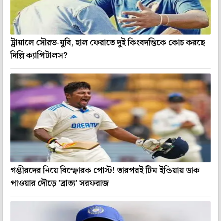
ট্রায়ালে সৌরভ-যুবি, হাল ফেরাতে দুই কিংবদন্তিকে কোচ করছে
দিল্লি ক্যাপিটালস?
গম্ভীরদের নিয়ে বিস্ফোরক পোস্ট! তারপরই টিম ইন্ডিয়ায় ডাক
পাওয়ার দৌড়ে 'ব্রাত্য' সরফরাজ