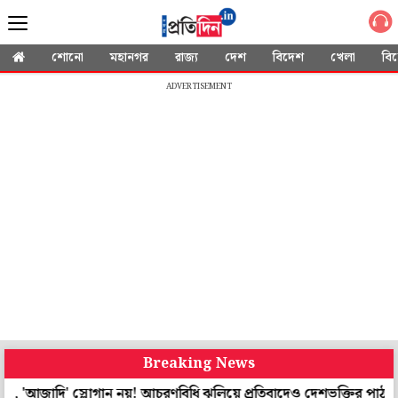
শোনো
মহানগর
রাজ্য
দেশ
বিদেশ
খেলা
বি
ADVERTISEMENT
Breaking News
' স্লোগান নয়! আচরণবিধি ঝুলিয়ে প্রতিবাদেও দেশভক্তির পাঠ রাঁচির পড়ুয়া