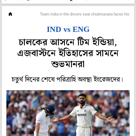
ক্রিকেট
Team india in the drivers seat shubmanara faces histor
IND vs ENG
চালকের আসনে টিম ইন্ডিয়া,
এজবাস্টনে ইতিহাসের সামনে
শুভমানরা
চতুর্থ দিনের শেষে পরিত্রাহি অবস্থা ইংরেজদের।