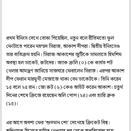
প্রথম ইনিংস দেখে বোঝা গিয়েছিল, নতুন বলে রীতিমতো ফুল
ফোটাতে পারেন মহম্মদ সিরাজ, আকাশ দীপরা। দ্বিতীয় ইনিংসেও
তার ব্যতিক্রম হয়নি। সিরাজ-আকাশের জুটিকে সামলাতে হিমশিম
অবস্থা হল ডাকেট, রুটদের। জ্যাক ক্রলি (০)-কে কার্যত শট
খেলার আমন্ত্রণ জানিয়ে সাজঘরে ফেরালেন সিরাজ। এরপর আকাশ
দীপ ফেরান মারমুখী মেজাজে থাকা বেন ডাকেটকে। তিনি করেন
১৫ বলে ২৫ রান। জো রুট (৬)-কেও আউট করেন আকাশ। চতুর্থ
দিনের শেষে ক্রিজে রয়েছেন অলি পোপ (২৪) এবং হ্যারি ব্রুক
(১৫)।
এর আগে অবশ্য ফের 'শুভমান শো' দেখেছে ক্রিকেট বিশ্ব।
অধিনায়ক হিসেবে দায়িত্ব নেওয়ার পর থেকে অপ্রতিরোধ্য হয়ে