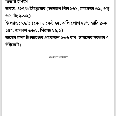
দ্বিতীয় ইনিংস
ভারত: ৪২৭/৬ ডিক্লেয়ার (শুভমান গিল ১৬১, জাদেজা ৬৯, পন্থ
৬৫, টং ৯৩/২)
ইংল্যান্ড: ৭২/৩ (বেন ডাকেট ২৫, অলি পোপ ২৪*, হ্যারি ব্রুক
১৫*, আকাশ ৩৬/২, সিরাজ ২৯/১)
জয়ের জন্য ইংল্যান্ডের প্রয়োজন ৫৩৬ রান, ভারতের দরকার ৭
উইকেট।
ADVERTISEMENT