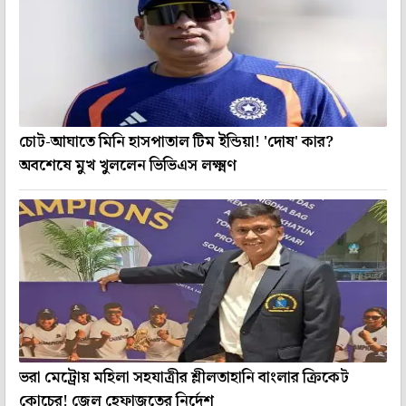
চোট-আঘাতে মিনি হাসপাতাল টিম ইন্ডিয়া! 'দোষ' কার?
অবশেষে মুখ খুললেন ভিভিএস লক্ষ্মণ
ভরা মেট্রোয় মহিলা সহযাত্রীর শ্লীলতাহানি বাংলার ক্রিকেট
কোচের! জেল হেফাজতের নির্দেশ