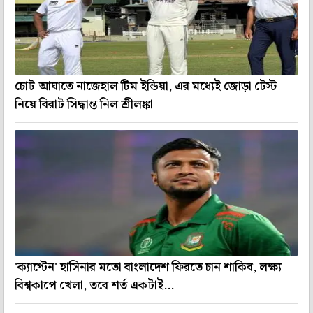
চোট-আঘাতে নাজেহাল টিম ইন্ডিয়া, এর মধ্যেই জোড়া টেস্ট
নিয়ে বিরাট সিদ্ধান্ত নিল শ্রীলঙ্কা
'ক্যাপ্টেন' হাসিনার মতো বাংলাদেশ ফিরতে চান শাকিব, লক্ষ্য
বিশ্বকাপে খেলা, তবে শর্ত একটাই...