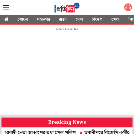
শোনো
মহানগর
রাজ্য
দেশ
বিদেশ
খেলা
বি
ADVERTISEMENT
Breaking News
ী নেতা আকাশের তথ্য পেল পুলিশ
ভবানীপুরে বিজেপি কর্মীকে মারধর, মা