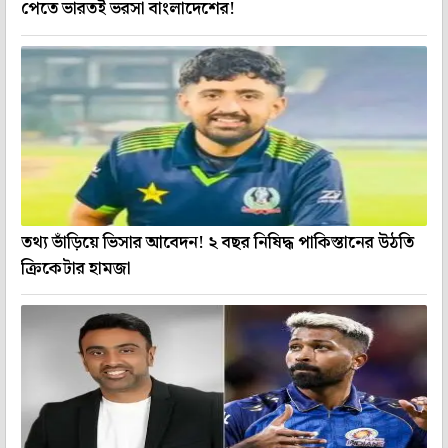
পেতে ভারতই ভরসা বাংলাদেশের!
তথ্য ভাঁড়িয়ে ভিসার আবেদন! ২ বছর নিষিদ্ধ পাকিস্তানের উঠতি
ক্রিকেটার হামজা