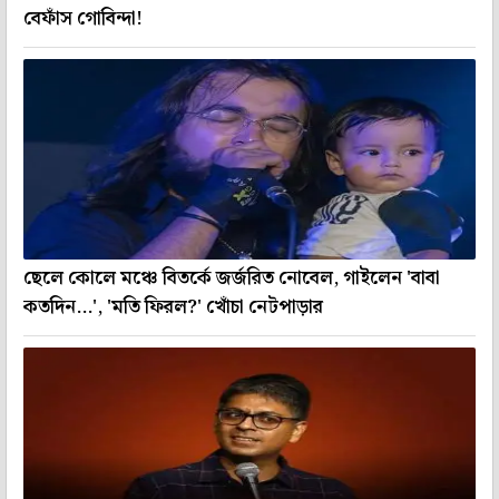
বেফাঁস গোবিন্দা!
ছেলে কোলে মঞ্চে বিতর্কে জর্জরিত নোবেল, গাইলেন 'বাবা
কতদিন...', 'মতি ফিরল?' খোঁচা নেটপাড়ার