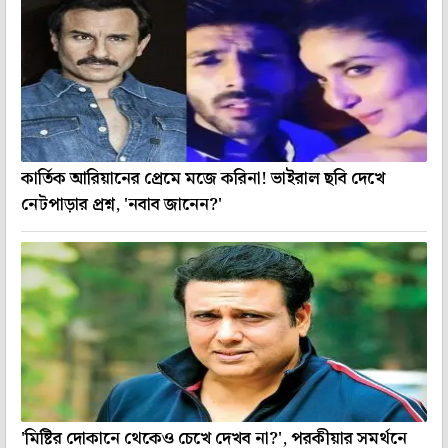
কার্তিক আরিয়ানের প্রেমে মজে করিনা! ভাইরাল ছবি দেখে
নেটপাড়ার প্রশ্ন, 'নবাব জানেন?'
'মিষ্টির দোকানে থেকেও চেখে দেখব না?', পরকীয়ার সমর্থনে