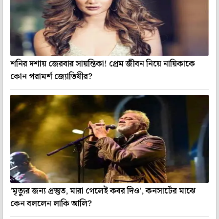
শনির দশায় জেরবার সায়ন্তিকা! প্রেম জীবন নিয়ে নায়িকাকে
কোন পরামর্শ জ্যোতিষীর?
'মৃত্যুর জন্য প্রস্তুত, মারা গেলেই কবর দিও', কনসার্টের মাঝে
কেন বললেন লাকি আলি?