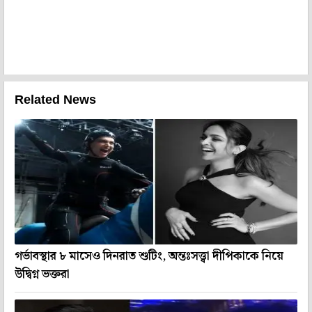
Related News
গর্ভাবস্থার ৮ মাসেও দিনরাত শুটিং, অন্তঃসত্ত্বা দীপিকাকে নিয়ে
উদ্বিগ্ন ভক্তরা