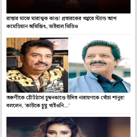
রাস্তার মাঝে মারাত্মক কাণ্ড! প্রতারকের খপ্পরে স্ট্যান্ড আপ
কমেডিয়ান অভিজিৎ, ভাইরাল ভিডিও
তরুণীকে ঠোঁটঠাসা চুম্বনকাণ্ডে উদিত নারায়ণকে খোঁচা শানুর!
বললেন, 'কাউকে চুমু খাইওনি...'