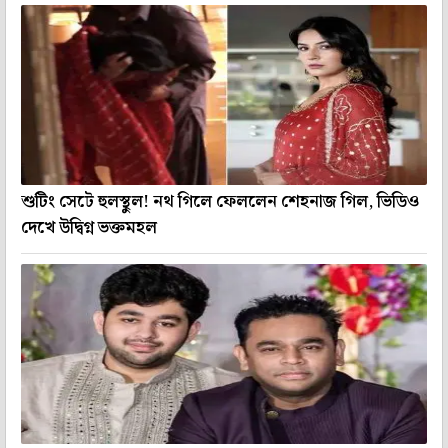
শুটিং সেটে হুলস্থুল! নথ গিলে ফেললেন শেহনাজ গিল, ভিডিও
দেখে উদ্বিগ্ন ভক্তমহল