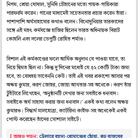
নিগম, শ্রেয়া ঘোষাল, সুনিধি চৌহানের মতো গায়ক-গায়িকারা
পারফর্রম করেন। গানের মাধ্যমেই সচেতনতার প্রচার করেন তাঁরা।
পাশাপাশি অর্থসাহায্যের কথাও বলেন। বিনোদুনিয়ার তারকাদের
সঙ্গে এই মহৎ কর্মযজ্ঞে হাজির ছিলেন ভারত অধিনায়ক বিরাট
কোহলি এবং দলের ডেপুটি রোহিত শর্মাও।
বিশাল এই কর্মকাণ্ডের ফলে আর্থিক অনুদান যে পাওয়া যাবে, তা
নিয়ে দ্বিমত ছিল না। কিন্তু দু’দিনের মধ্যেই যে ৫২ কোটি টাকা জমা
হবে, তা বোধহয় ভাবেননি কেউ। তাই এই খবর প্রকাশ্যে আসার পর
অক্ষয় কুমার, করণ জোহর, জোয়া আখতার-সহ অনেকে। করণ তাঁর
টুইটারে লিখেছেন, ‘অনুষ্ঠানটি দেখার জন্য সবাইকে ধন্যবাদ।
সবাইকে অর্থ সাহায্য করার জন্য ধন্যবাদ।’ একই কথা বলেন অক্ষয়
কুমারও। সিদ্ধার্থ মালহোত্রা, ক্যাটরিনা কাইফ-সহ অনেকেই একই
পোস্ট করেছেন তাঁদের সোশ্যাল সাইটে।
[ আরও পড়ুন:
ট্রেলারে রহস্য-রোমাঞ্চের ছোঁয়া, রূঢ় বাস্তবের