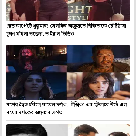
রেড কার্পেটে ধুন্ধুমার! সেলফির অজুহাতে নিকিতাকে ঠোঁটঠাসা
চুম্বন মহিলা ভক্তের, ভাইরাল ভিডিও
যশের দ্বৈত চরিত্রে ঘায়েল দর্শক, 'টক্সিক'-এর ট্রেলারে উঠে এল
নয়ের দশকের অন্ধকার জগৎ