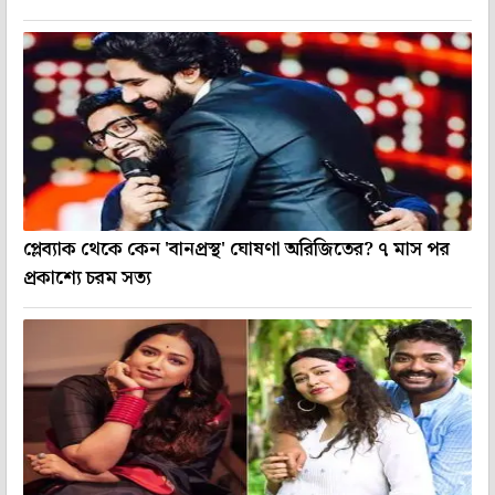
প্লেব্যাক থেকে কেন 'বানপ্রস্থ' ঘোষণা অরিজিতের? ৭ মাস পর
প্রকাশ্যে চরম সত্য