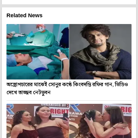
Related News
অস্ত্রোপচারের মাঝেই সোনুর কণ্ঠে কিংবদন্তি রফির গান, ভিডিও
দেখে তাজ্জব নেটভুবন