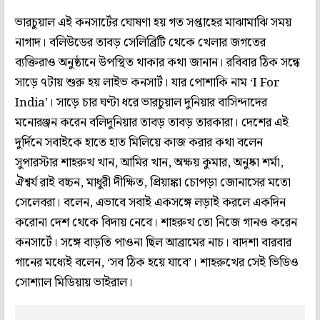
ভারচুয়াল এই কনসার্টের ঘোষণা হয় গত সপ্তাহের মাঝামাঝি সময়
নাগাদ। বলিউডের তাবড় সেলিব্রিটি থেকে খেলার জগতের
ব্যক্তিরাও অনুষ্ঠানে উপস্থিত থাকার কথা জানান। রবিবার ঠিক সন্ধে
সাড়ে ৭টায় শুরু হয় লাইভ কনসার্ট। যার পোশাকি নাম ‘I For
India’। সাড়ে চার ঘণ্টা ধরে ভারচুয়াল দুনিয়ার বাসিন্দাদের
মনোরঞ্জন করেন বলিদুনিয়ার তাবড় তাবড় তারকারা। দেশের এই
দুর্দিনে সবাইকে হাতে হাত মিলিয়ে কাজ করার কথা বলেন
সুপারস্টার শাহরুখ খান, আমির খান, অক্ষয় কুমার, অনুষ্কা শর্মা,
ঐশ্বর্য রাই বচ্চন, মাধুরী দীক্ষিত, প্রিয়াঙ্কা চোপড়া জোনাসের মতো
সেলেবরা। বলেন, এভাবে সবাই একসঙ্গে লড়াই করলে একদিন
করোনা দেশ থেকে বিদায় নেবে। শাহরুখ তো নিজে গানও করেন
কনসার্টে। সঙ্গে বাড়তি পাওনা ছিল আব্রামের নাচ। বাদশা বারবার
গানের মধ্যেই বলেন, ‘সব ঠিক হয়ে যাবে’। শাহরুখের সেই ভিডিও
সোশ্যাল মিডিয়ায় ভাইরাল।