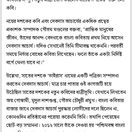
কবি।
নয়ের দশকের কবি এবং দেবদাস আচার্যের একধিক গ্রন্থের
প্রকাশক-সম্পাদক গৌতম মণ্ডলের বক্তব্য, "প্রান্তিক মানুষের
জীবন, তাঁদের আনন্দ-বেদনাকে বাংলা কবিতায় প্রথম নিয়ে আসেন
দেবদাস আচার্য। যদিও সেখানেই তিনি সীমাবদ্ধ থাকেননি। পরবর্তী
সময়ে নির্ভার বোধের কবিতা লিখেছেন। ফলে তাঁকে একটা নির্দিষ্ট
বর্গে ফেলা যাবে না।"
উল্লেখ্য, সাতের দশকে 'ভাইরাস' নামের একটি পত্রিকা সম্পাদনা
করতেন দেবদাস আচার্য। মাত্র চার পাতার ওই কাগজটি হয়ে
উঠেছিল সাতের দশকের নতুন কবিদের ধাত্রীভূমি। যেখানে লিখতেন
জয় গোস্বামী, মৃদুল দাশগুপ্ত, গৌতম চৌধুরী প্রমুখ। বাংলা কবিতার
বাজার জানে দেবদাস আচার্য পুরস্কার লোভীদের দলে ছিলেন না,
কোনওদিন প্রতিষ্ঠানের পরোয়া করেননি তিনি। তথাপি পেয়েছেন
ছোট-বড় সম্মাননা। ২০১২ সালে তাঁকে দেওয়া হয় ‘পশ্চিমবঙ্গ বাংলা