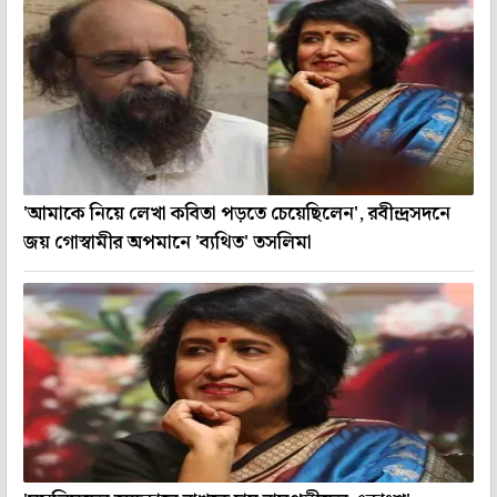
'আমাকে নিয়ে লেখা কবিতা পড়তে চেয়েছিলেন', রবীন্দ্রসদনে
জয় গোস্বামীর অপমানে 'ব্যথিত' তসলিমা