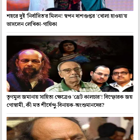
শহরে দুই 'নির্বাসিত'র মিলন! স্বপন দাশগুপ্তর 'খোলা হাওয়া'য়
ভাসলেন লেখিকা-গায়িকা
তৃণমূল জমানায় সাহিত্য ক্ষেত্রেও 'থ্রেট কালচার'! বিস্ফোরক জয়
গোস্বামী, কী মত শীর্ষেন্দু-বিনায়ক-অংশুমানদের?