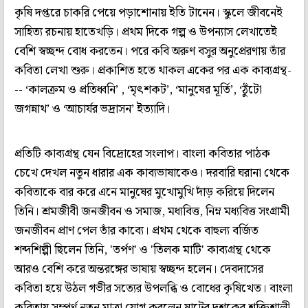
কৃষি দপ্তরে চাকরি পেয়ে পড়াশোনায় ইতি টানেন। স্কুলে জীবনেই
সাহিত্য রচনায় হাতেখড়ি। প্রথম দিকে গল্প ও উপন্যাস লেখাতেই
বেশি স্বচ্ছন্দ বোধ করতেন। পরে কবি অরুণ বসুর অনুপ্রেরণায় তাঁর
কবিতা লেখা শুরু। প্রকাশিত হতে থাকল একের পর এক কাব্যগ্রন্থ-
-- ‘কালক্রম ও প্রতিধ্বনি’ , ‘মৃৎশকট’, ‘মানুষের মূর্তি’, ‘ঠুঁটো
জগন্নাথ’ ও ‘আচার্যর ভদ্রাসন’ ইত্যাদি।
প্রতিটি কাব্যগ্রন্থ যেন বিদ্রোহের সংলাপ। বাংলা কবিতার পাঠক
চেখে দেখল নতুন ধারার এক কাব্যভাষাকেও। দরবারি ঘরানা থেকে
কবিতাকে বার করে এনে মানুষের মুখোমুখি দাঁড় করিয়ে দিলেন
তিনি। শ্রমজীবী জনজীবন ও সমাজ, মধ্যবিত্ত, নিম্ন মধ্যবিত্ত সংগ্রামী
জনজীবন প্রাণ পেল তাঁর কাব্যে। প্রথম থেকে বাহুল্য বর্জিত
শব্দশিল্পী ছিলেন তিনি, 'তর্পণ' ও 'তিলক মাটি' কাব্যগ্রন্থ থেকে
আরও বেশি করে অন্তরঙ্গের ভাষায় স্বচ্ছন্দ হলেন। দেবদাসের
কবিতা হয়ে উঠল গভীর সত্যের উপলব্ধি ও বোধের কৃষিখেত। বাংলা
কবিতায় সম্পূর্ণ নতুন মাত্রা যোগ করলেন ষাটের দশকের শক্তিশালী