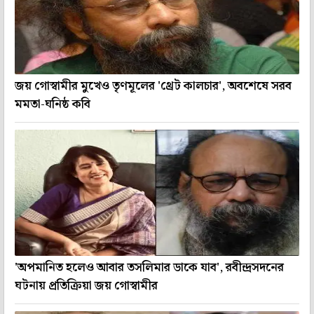
জয় গোস্বামীর মুখেও তৃণমূলের 'থ্রেট কালচার', অবশেষে সরব
মমতা-ঘনিষ্ঠ কবি
'অপমানিত হলেও আবার তসলিমার ডাকে যাব', রবীন্দ্রসদনের
ঘটনায় প্রতিক্রিয়া জয় গোস্বামীর