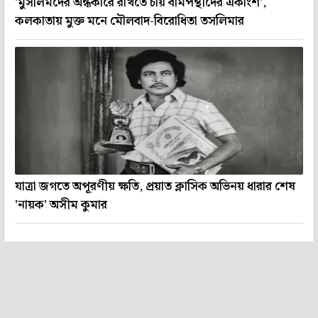
'মুসলিমদের অন্ধকারে রাখতে চায় বামপন্থীদের একাংশ',
কলকাতায় মুক্ত মনে মৌলবাদ-বিরোধিতা তসলিমার
যাত্রা জগতে অপূরণীয় ক্ষতি, প্রয়াত ক্লাসিক অভিনয় ধারার শেষ
'নায়ক' অসীম কুমার