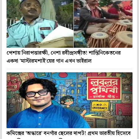
পেশায় নিরাপত্তারক্ষী, নেশা রবীন্দ্রসঙ্গীত! শান্তিনিকেতনের
একদা 'মাস্টারমশাই'য়ের গান এখন ভাইরাল
কমিক্সের 'অস্কারে' বনগাঁর ছেলের দাপট! প্রথম ভারতীয় হিসেবে