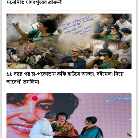
মনোনীত যাদবপুরের প্রাক্তনী
১৯ বছর পর চা-পকোড়ায় কফি হাউসে আড্ডা, বইমেলা নিয়ে
আবেগী তসলিমা