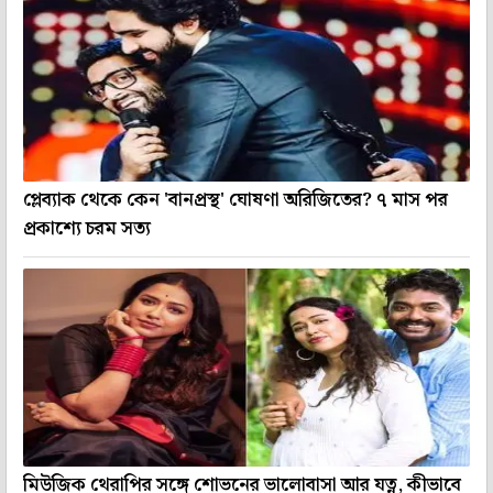
প্লেব্যাক থেকে কেন 'বানপ্রস্থ' ঘোষণা অরিজিতের? ৭ মাস পর
প্রকাশ্যে চরম সত্য
মিউজিক থেরাপির সঙ্গে শোভনের ভালোবাসা আর যত্ন, কীভাবে