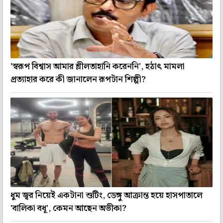
'স্বরূপ বিশ্বাস আমার শ্লীলতাহানি করেননি', হঠাৎ মামলা
প্রত্যাহার করে কী জানালেন রূপটান শিল্পী?
ধুম জ্বর নিয়েই একটানা শুটিং, ডেঙ্গু আক্রান্ত হয়ে হাসপাতালে
'বালিকা বধূ', কেমন আছেন অভীকা?