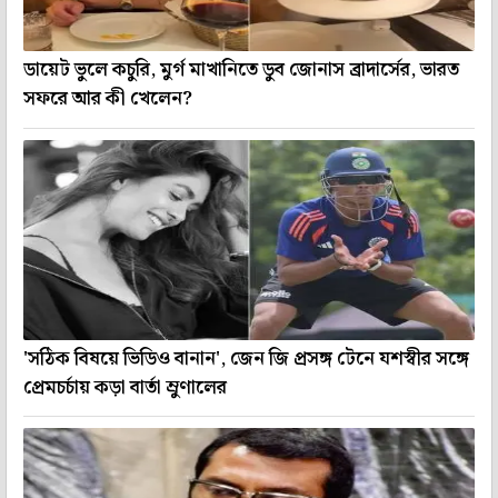
ডায়েট ভুলে কচুরি, মুর্গ মাখানিতে ডুব জোনাস ব্রাদার্সের, ভারত
সফরে আর কী খেলেন?
'সঠিক বিষয়ে ভিডিও বানান', জেন জি প্রসঙ্গ টেনে যশস্বীর সঙ্গে
প্রেমচর্চায় কড়া বার্তা ম্রুণালের