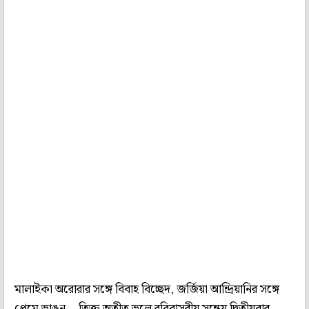
মালাইকা অরোরার সঙ্গে বিবাহ বিচ্ছেদ, জর্জিয়া আন্দ্রিয়ানির সঙ্গে
প্রেমে ভাঙন… তিক্ত অতীত ভুলে রবিবাসরীয় সন্ধেয় দ্বিতীয়বার