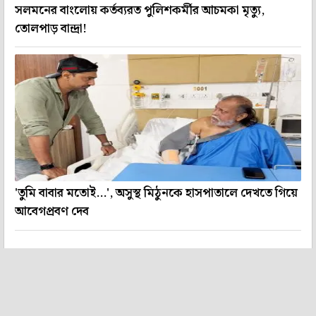
সলমনের বাংলোয় কর্তব্যরত পুলিশকর্মীর আচমকা মৃত্যু,
তোলপাড় বান্দ্রা!
'তুমি বাবার মতোই...', অসুস্থ মিঠুনকে হাসপাতালে দেখতে গিয়ে
আবেগপ্রবণ দেব