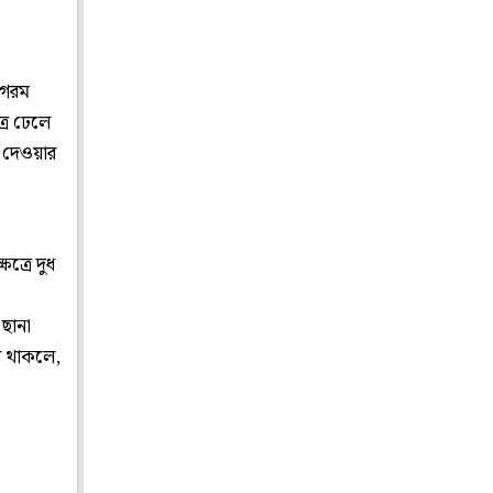
ে গরম
্রে ঢেলে
ে দেওয়ার
ত্রে দুধ
 ছানা
য়ে থাকলে,