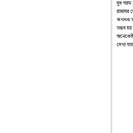
দুধ গরম
রান্নাঘ
কখনও সখ
সম্ভব হ
অনেকেই 
দেখা যা