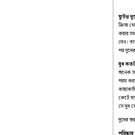
ফুটন্ত দ
ফ্রিজ থে
করার সময়
দেন। তাপ
পর দুধের
দুধ কতট
অনেক সম
গরম করা
কাছাকাছি
কেটে যাও
সে দুধ 
দুধের স্
পরিষ্কার