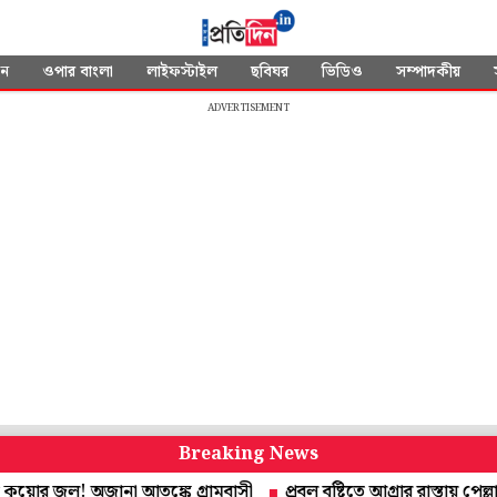
দন
ওপার বাংলা
লাইফস্টাইল
ছবিঘর
ভিডিও
সম্পাদকীয়
ADVERTISEMENT
Breaking News
জল! অজানা আতঙ্কে গ্রামবাসী
প্রবল বৃষ্টিতে আগ্রার রাস্তায় পেল্লাই গহ