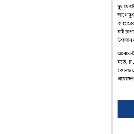
দুধ ফেট
আগে দুধ 
ব্যবহার
যাই চাপা
উপাদান য
অনেকেই 
মতে, চা,
কোনও রে
প্রয়োজ