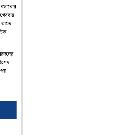
ে বসানোর
আগেরবার
র তাতে
িডিক
শারদদের
বিশেষ
পের