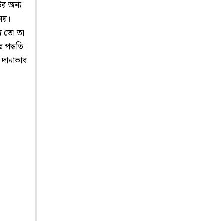
র জন্য
 নয়।
জ তো তা
 পদ্ধতি।
 দানাভাব