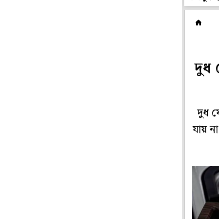
প
দুধ
দুধ 
যায় না