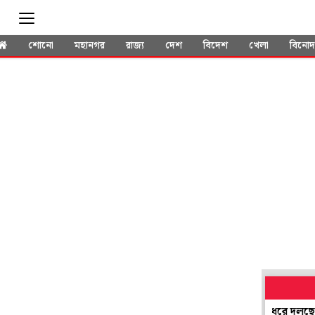
শোনো
মহানগর
রাজ্য
দেশ
বিদেশ
খেলা
বিনো
ঝোড়ো হাওয়া নেই, হয়নি ভূমিকম্পও, তবু ৫ দিন ধরে দুলছে কুয়োর 