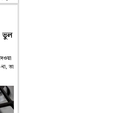
 ভুল
দেওয়া
-না, তা