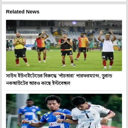
Related News
সাউথ ইউনাইটেডের বিরুদ্ধে 'পাঁচতারা' পারফরম্যান্স, ডুরান্ড
নকআউটের আরও কাছে ইস্টবেঙ্গল