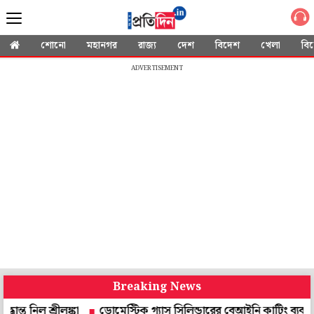
শোনো
মহানগর
রাজ্য
দেশ
বিদেশ
খেলা
বি
ADVERTISEMENT
Breaking News
শ্রীলঙ্কা
ডোমেস্টিক গ্যাস সিলিন্ডারের বেআইনি কাটিং ব্যবসার পর্দাফাঁস ব