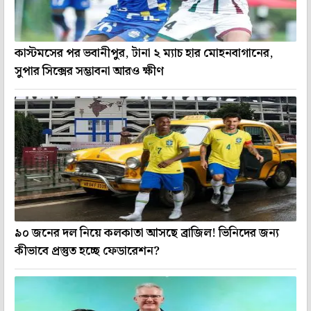
কাস্টমসের পর ভবানীপুর, টানা ২ ম্যাচ হার মোহনবাগানের,
সুপার সিক্সের সম্ভাবনা আরও ক্ষীণ
৯০ জনের দল নিয়ে কলকাতা আসছে ব্রাজিল! ভিনিদের জন্য
কীভাবে প্রস্তুত হচ্ছে ফেডারেশন?