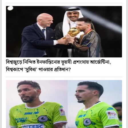
বিশ্বজুড়ে নিন্দিত ইনফান্তিনোর ভূয়সী প্রশংসায় আর্জেন্টিনা,
বিশ্বকাপে 'সুবিধা' পাওয়ার প্রতিদান?