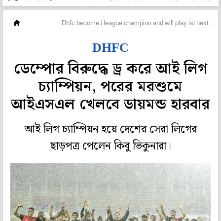
ফুটবল
Dhfc become i league champion and will play isl next se
DHFC
ডেম্পোর বিরুদ্ধে ড্র করে আই লিগ
চ্যাম্পিয়ন, পরের মরশুমে
আইএসএল খেলবে ডায়মন্ড হারবার
আই লিগ চ্যাম্পিয়ন হয়ে দেশের সেরা লিগের
ছাড়পত্র পেলেন কিবু ভিকুনারা।