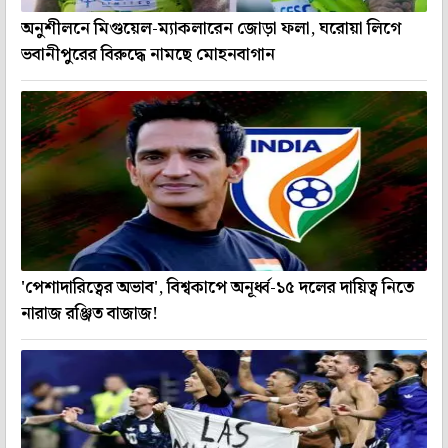
অনুশীলনে মিগুয়েল-ম্যাকলারেন জোড়া ফলা, ঘরোয়া লিগে
ভবানীপুরের বিরুদ্ধে নামছে মোহনবাগান
'পেশাদারিত্বের অভাব', বিশ্বকাপে অনূর্ধ্ব-১৫ দলের দায়িত্ব নিতে
নারাজ রঞ্জিত বাজাজ!