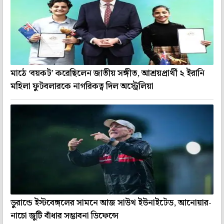
মাঠে ‘বয়কট’ করেছিলেন জাতীয় সঙ্গীত, আশ্রয়প্রার্থী ২ ইরানি
মহিলা ফুটবলারকে নাগরিকত্ব দিল অস্ট্রেলিয়া
ডুরান্ডে ইস্টবেঙ্গলের সামনে আজ সাউথ ইউনাইটেড, আনোয়ার-
নাচো জুটি বাঁধার সম্ভাবনা ডিফেন্সে