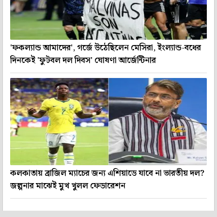
'ফকল্যান্ড আমাদের', গর্জে উঠেছিলেন মেসিরা, ইংল্যান্ড-বধের
দিনকেই 'ফুটবল দল দিবস' ঘোষণা আর্জেন্টিনার
কলকাতায় ব্রাজিল ম্যাচের জন্য এশিয়াডে যাবে না ভারতীয় দল?
জল্পনার মাঝেই মুখ খুলল ফেডারেশন