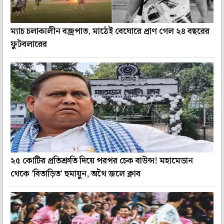
ম্যাচ চলাকালীন বজ্রপাত, মাঠেই বেঘোরে প্রাণ গেল ২৪ বছরের
ফুটবলারের
২৫ কোটির প্রতিশ্রুতি দিয়ে পরপর চেক বাউন্স! মহামেডান
থেকে 'বিতাড়িত' হুমায়ুন, অথৈ জলে ক্লাব