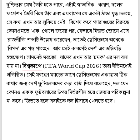
দুশ্চিন্তার মেঘ তৈরি হতে পারে, এটাই স্বাভাবিক। কারণ, দলের
ফর্মেশন তৈরি নিয়ে তাঁর এবং এমবাপের যে একটা ঠান্ডা যুদ্ধ চলছে,
সে কথা এখন আর লুকিয়ে নেই। বিশেষ করে প্যারাগুয়ের বিরুদ্ধে
কোনওমতে 'এক' গোলে জয়ের পর, যেভাবে মিক্সড জোনে এসে
'রাজনীতি' শব্দটি উল্লেখ করেছেন, তাতেই ড্রেসিংরুমে অনেকে
'বিপদ' এর গন্ধ পাচ্ছেন। আর সেই কারণেই দেশঁ-এর তড়িঘড়ি
হস্তক্ষেপ। সামনেই মরক্কো। যাদের এখন আর 'চমক' এর দল বলা
যায় না।
বিশ্বকাপে
(FIFA World Cup 2026) তারা ইতিমধ্যেই
প্রতিষ্ঠিত। সেই মরক্কো ম্যাচের আগে ড্রেসিংরুমের একাত্মতা ঠিক
রাখার জন্য দেশঁ ফুটবলারদের কড়া বার্তা দিয়ে বলেছেন, দল যেন
কোনও একক ফুটবলারের উপর নির্ভরশীল হয়ে জেতার পরিকল্পনা
না করে। জিততে হলে সবাইকে দল হিসাবে খেলতে হবে।