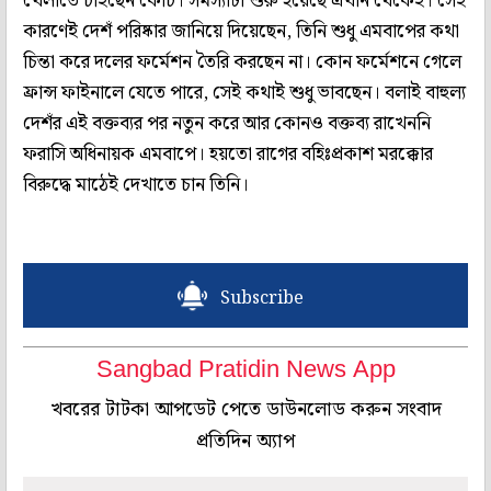
খেলাতে চাইছেন কোচ। সমস্যাটা শুরু হয়েছে এখান থেকেই। সেই
কারণেই দেশঁ পরিষ্কার জানিয়ে দিয়েছেন, তিনি শুধু এমবাপের কথা
চিন্তা করে দলের ফর্মেশন তৈরি করছেন না। কোন ফর্মেশনে গেলে
ফ্রান্স ফাইনালে যেতে পারে, সেই কথাই শুধু ভাবছেন। বলাই বাহুল্য
দেশঁর এই বক্তব্যর পর নতুন করে আর কোনও বক্তব্য রাখেননি
ফরাসি অধিনায়ক এমবাপে। হয়তো রাগের বহিঃপ্রকাশ মরক্কোর
বিরুদ্ধে মাঠেই দেখাতে চান তিনি।
Subscribe
Sangbad Pratidin News App
খবরের টাটকা আপডেট পেতে ডাউনলোড করুন সংবাদ
প্রতিদিন অ্যাপ