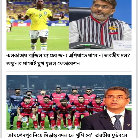
কলকাতায় ব্রাজিল ম্যাচের জন্য এশিয়াডে যাবে না ভারতীয় দল?
জল্পনার মাঝেই মুখ খুলল ফেডারেশন
'জামশেদপুর নিয়ে সিদ্ধান্ত বদলালে খুশি হব', ভারতীয় ফুটবলে