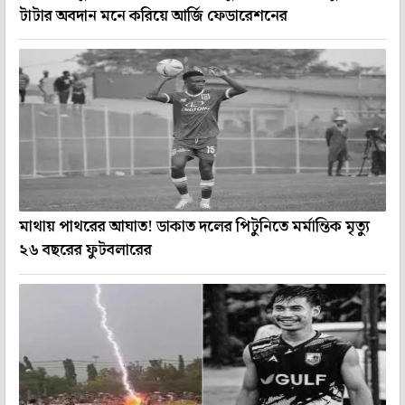
টাটার অবদান মনে করিয়ে আর্জি ফেডারেশনের
মাথায় পাথরের আঘাত! ডাকাত দলের পিটুনিতে মর্মান্তিক মৃত্যু
২৬ বছরের ফুটবলারের