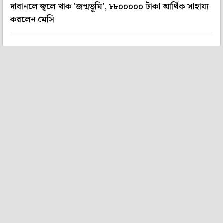
দাবানলে জ্বলে খাক 'জন্মভূমি', ৮৮০০০০০ টাকা আর্থিক সাহায্য
করলেন মেসি