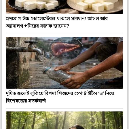
হৃদরোগ-উচ্চ কোলেস্টেরল থাকলে সাবধান! আসল আর
অ্যানালগ পনিরের ফারাক জানেন?
দূষিত জলেই লুকিয়ে বিপদ! শিশুদের হেপাটাইটিস ‘এ’ নিয়ে
বিশেষজ্ঞের সতর্কবার্তা