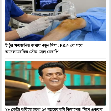
হাঁটুর ক্ষয়জনিত ব্যথায় নতুন দিশা: PRP-এর পরে
অ্যালোজেনিক স্টেম সেল থেরাপি
১৮ কেজি ঝরিয়ে চমক ৫৭ বছরের রবি কিষানের! দিনে একবার