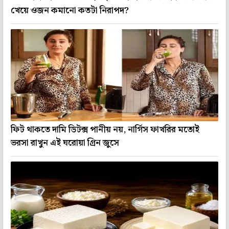
খেয়ে ওজন কমানো কতটা নিরাপদ?
ফিট থাকতে দামি ডিটক্স পানীয় নয়, নার্গিস ফাখরির মতোই
ভরসা রাখুন এই ঘরোয়া গ্রিন জুসে