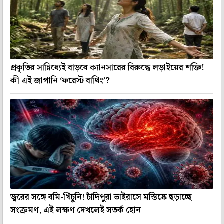
প্রকৃতির সান্নিধ্যেই বাড়বে ক্যানসারের বিরুদ্ধে লড়াইয়ের শক্তি!
কী এই জাপানি ‘ফরেস্ট বাথিং’?
জ্বরের সঙ্গে বমি-খিঁচুনি! চাঁদিপুরা ভাইরাসে মস্তিষ্কে ছড়াচ্ছে
সংক্রমণ, এই লক্ষণ দেখলেই সতর্ক হোন