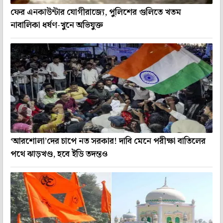
ফের এনকাউন্টার যোগীরাজ্যে, পুলিশের গুলিতে খতম
নাবালিকা ধর্ষণ-খুনে অভিযুক্ত
‘আরশোলা’দের চাপে নত সরকার! দাবি মেনে পরীক্ষা বাতিলের
পথে ঝাড়খণ্ড, হবে ইডি তদন্তও