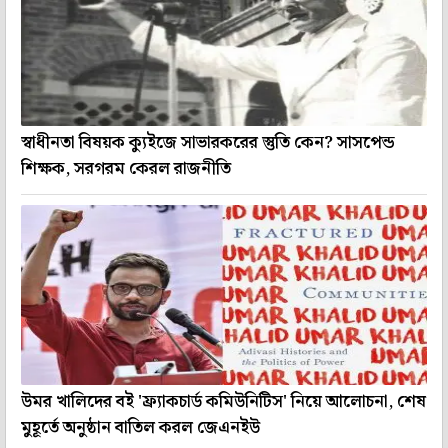
স্বাধীনতা বিষয়ক ক্যুইজে সাভারকরের স্তুতি কেন? সাসপেন্ড
শিক্ষক, সরগরম কেরল রাজনীতি
উমর খালিদের বই 'ফ্র্যাকচার্ড কমিউনিটিস' নিয়ে আলোচনা, শেষ
মুহূর্তে অনুষ্ঠান বাতিল করল জেএনইউ