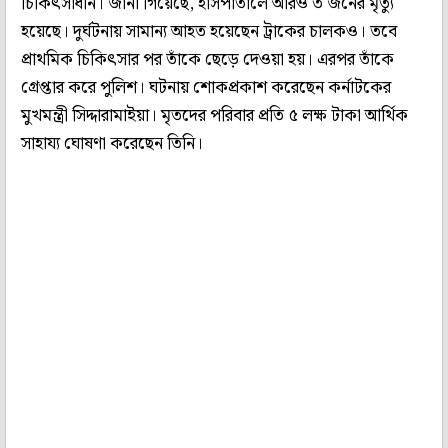
চিকিৎসাধীন। জানা গিয়েছে, হাসপাতালে আরও ৩ জনের মৃত্যু
হয়েছে। দুর্ঘটনায় সামান্য আহত হয়েছেন ট্রাকের চালকও। তবে
প্রাথমিক চিকিৎসার পর তাঁকে ছেড়ে দেওয়া হয়। এরপর তাঁকে
গ্রেপ্তার করে পুলিশ। ঘটনায় শোকপ্রকাশ করেছেন কর্নাটকের
মুখমন্ত্রী সিদ্দারামাইয়া। মৃতদের পরিবার প্রতি ৫ লক্ষ টাকা আর্থিক
সাহায্য ঘোষণা করেছেন তিনি।