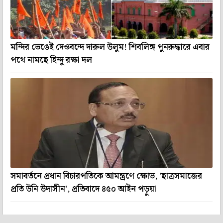
মন্দির ভেঙেই দেওবন্দে দারুল উলুম! শিবলিঙ্গ পুনরুদ্ধারে এবার
পথে নামছে হিন্দু রক্ষা দল
সমাবর্তনে প্রধান বিচারপতিকে আমন্ত্রণে ক্ষোভ, 'ছাত্রসমাজের
প্রতি উনি উদাসীন', প্রতিবাদে ৪৫০ আইন পড়ুয়া