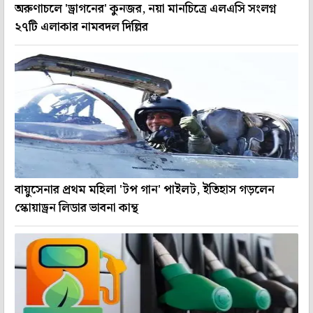
অরুণাচলে 'ড্রাগনের' কুনজর, নয়া মানচিত্রে এলএসি সংলগ্ন
২৭টি এলাকার নামবদল দিল্লির
বায়ুসেনার প্রথম মহিলা 'টপ গান' পাইলট, ইতিহাস গড়লেন
স্কোয়াড্রন লিডার ভাবনা কান্থ