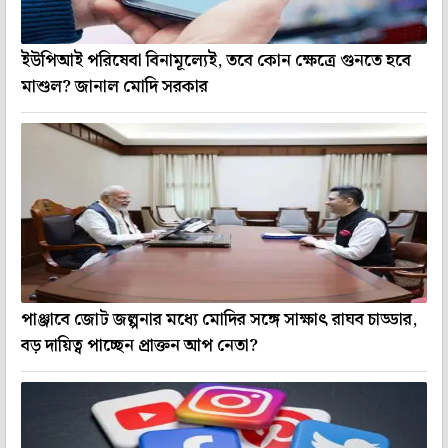
ইউপিআই পরিষেবা বিনামূল্যেই, তবে কোন ক্ষেত্রে গুনতে হবে
মাশুল? জানাল মোদি সরকার
পাঞ্জাবে জোট জল্পনার মধ্যে মোদির সঙ্গে সাক্ষাৎ রাঘব চাড্ডার,
বড় দায়িত্ব পাচ্ছেন প্রাক্তন আপ নেতা?