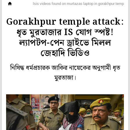
দেশ
Isis videos found on murtazas laptop in gorakhpur temple a
Gorakhpur temple attack:
ধৃত মুরতাজার IS যোগ স্পষ্ট!
ল্যাপটপ-পেন ড্রাইভে মিলল
জেহাদি ভিডিও
নিষিদ্ধ ধর্মপ্রচারক জাকির নায়েকের অনুগামী ধৃত
মুরতাজা।