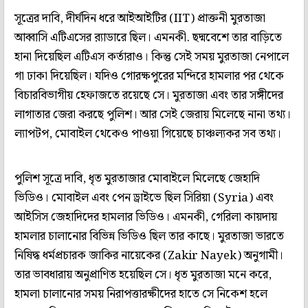
সূত্রের দাবি, দীর্ঘদিন ধরে আইআইটির (IIT) প্রাক্তনী মুরতাজা
আব্বাসি এটিএসের ব়্যাডারে ছিল। এমনকী. ছদ্মবেশে তার বাড়িতে
হানা দিয়েছিল এটিএস কর্তারাও। কিন্তু সেই সময় মুরতাজা নেপালে
গা ঢাকা দিয়েছিল। যদিও গোরক্ষপুরের মন্দিরে হামলার পর থেকে
বিচারবিভাগীয় হেফাজতে রয়েছে সে। মুরতাজা এবং তার সঙ্গীদের
লাগাতার জেরা করছে পুলিশ। আর সেই জেরায় মিলেছে নানা তথ্য।
ল্যাপটপ, মোবাইল থেকেও পাওয়া গিয়েছে চাঞ্চল্যকর সব তথ্য।
পুলিশ সূত্রে দাবি, ধৃত মুরতাজার মোবাইলে মিলেছে জেহাদি
ভিডিও। মোবাইল এবং পেন ড্রাইভে ছিল সিরিয়া (Syria) এবং
আইসিস জেহাদিদের হামলার ভিডিও। এমনকী, গেরিলা কায়দায়
হামলার চালানোর বিভিন্ন ভিডিও ছিল তার কাছে। মুরতাজা ভারতে
নিষিদ্ধ ধর্মপ্রচারক জাকির নায়েকের (Zakir Nayek) অনুগামী।
তার ভাবধারায় অনুপ্রাণিত হয়েছিল সে। ধৃত মুরতাজা মনে করে,
হামলা চালানোর সময় নিরাপত্তারক্ষীদের হাতে সে নিকেশ হলে