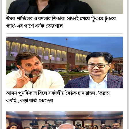
উমর-শার্জিলরাও বদলার শিকার! সাফাই গেয়ে ‘টুকরে টুকরে
গ্যাং’-এর পাশে ধর্ষক তেজপাল
আসন পুনর্বিন্যাস বিলে সর্বদলীয় বৈঠক চান রাহুল, 'ভদ্রতা
করছি', কড়া বার্তা কেন্দ্রের