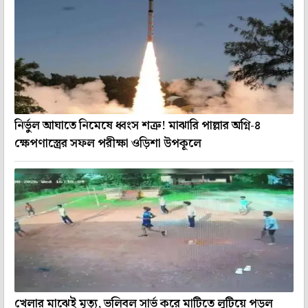
নির্ভুল আঘাতে নিমেষে ধ্বংস শত্রু! মাঝারি পাল্লার অগ্নি-৪
ক্ষেপণাস্ত্রের সফল পরীক্ষা ওড়িশা উপকূলে
খেলার মাঝেই মৃত্যু, ভলিবল সার্ভ করে মাটিতে লুটিয়ে পড়ল