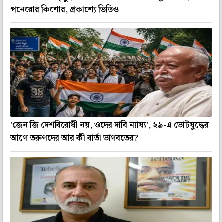
পনেরোর কিশোর, প্রকাশ্যে ভিডিও
'জেন জি দেশবিরোধী নয়, ওদের দাবি ন্যায্য', ২৯-এ ভোটযুদ্ধের
আগে তরুণদের আর কী বার্তা ভাগবতের?