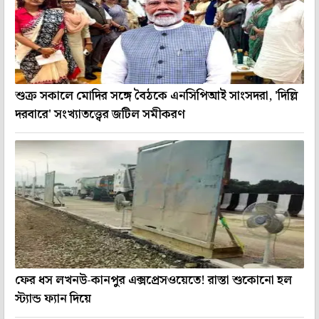
শুক্র সকালে মোদির সঙ্গে বৈঠকে এনসিপিআই সাংসদরা, 'দিল্লি
দরবারে' সংখ্যাতত্ত্বের জটিল সমীকরণ
ফের ধস লখনউ-কানপুর এক্সপ্রেসওয়েতে! রাস্তা শুকোনো হল
স্ট্যান্ড ফ্যান দিয়ে