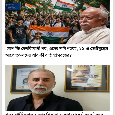
'জেন জি দেশবিরোধী নয়, ওদের দাবি ন্যায্য', ২৯-এ ভোটযুদ্ধের
আগে তরুণদের আর কী বার্তা ভাগবতের?