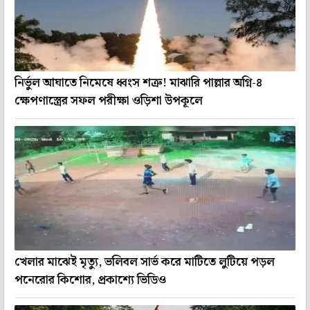
নির্ভুল আঘাতে নিমেষে ধ্বংস শত্রু! মাঝারি পাল্লার অগ্নি-৪
ক্ষেপণাস্ত্রের সফল পরীক্ষা ওড়িশা উপকূলে
খেলার মাঝেই মৃত্যু, ভলিবল সার্ভ করে মাটিতে লুটিয়ে পড়ল
পনেরোর কিশোর, প্রকাশ্যে ভিডিও