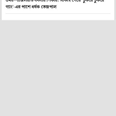
উমর-শার্জিলরাও বদলার শিকার! সাফাই গেয়ে ‘টুকরে টুকরে
গ্যাং’-এর পাশে ধর্ষক তেজপাল