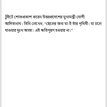
টুইটে শোকপ্রকাশ করেন উত্তরপ্রদেশের মুখ্যমন্ত্রী যোগী
আদিত্যনাথ। তিনি লেখেন, “ছেলের জন্য মা-ই তাঁর পৃথিবী। মা চলে
যাওয়ার দুঃখ অসহ্য। এই ক্ষতিপূরণ হওয়ার না।”