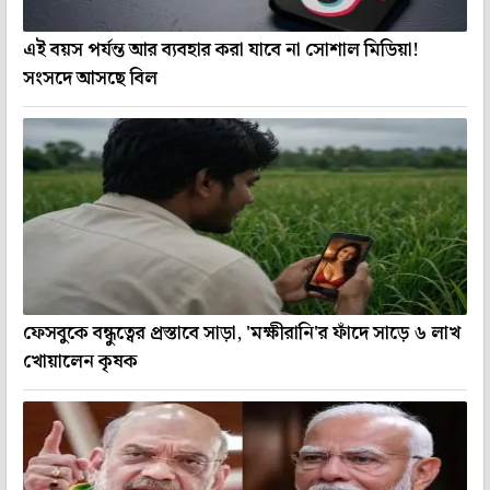
এই বয়স পর্যন্ত আর ব্যবহার করা যাবে না সোশাল মিডিয়া!
সংসদে আসছে বিল
ফেসবুকে বন্ধুত্বের প্রস্তাবে সাড়া, 'মক্ষীরানি'র ফাঁদে সাড়ে ৬ লাখ
খোয়ালেন কৃষক