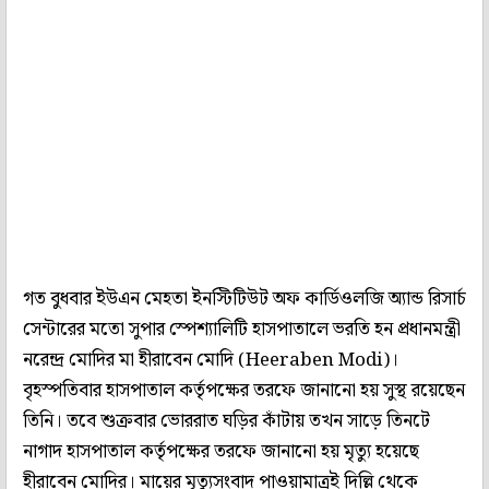
গত বুধবার ইউএন মেহতা ইনস্টিটিউট অফ কার্ডিওলজি অ্যান্ড রিসার্চ
সেন্টারের মতো সুপার স্পেশ্যালিটি হাসপাতালে ভরতি হন প্রধানমন্ত্রী
নরেন্দ্র মোদির মা হীরাবেন মোদি (Heeraben Modi)।
বৃহস্পতিবার হাসপাতাল কর্তৃপক্ষের তরফে জানানো হয় সুস্থ রয়েছেন
তিনি। তবে শুক্রবার ভোররাত ঘড়ির কাঁটায় তখন সাড়ে তিনটে
নাগাদ হাসপাতাল কর্তৃপক্ষের তরফে জানানো হয় মৃত্যু হয়েছে
হীরাবেন মোদির। মায়ের মৃত্যুসংবাদ পাওয়ামাত্রই দিল্লি থেকে