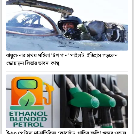
বায়ুসেনার প্রথম মহিলা 'টপ গান' পাইলট, ইতিহাস গড়লেন
স্কোয়াড্রন লিডার ভাবনা কান্থ
ই-২০ পেট্রলে মাত্রাতিরিক্ত ক্লোরাইড, গাড়ির ক্ষতি! গুজব ওড়াল