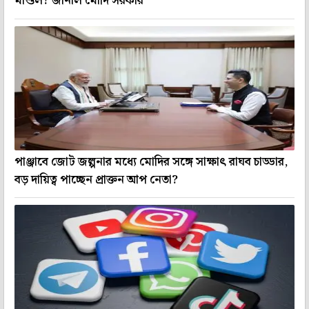
মাশুল? জানাল মোদি সরকার
পাঞ্জাবে জোট জল্পনার মধ্যে মোদির সঙ্গে সাক্ষাৎ রাঘব চাড্ডার,
বড় দায়িত্ব পাচ্ছেন প্রাক্তন আপ নেতা?