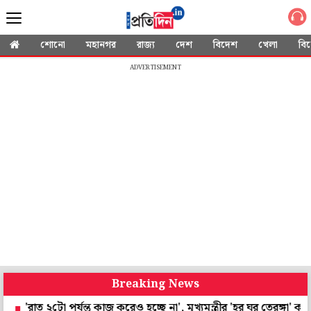
শোনো
মহানগর
রাজ্য
দেশ
বিদেশ
খেলা
বি
ADVERTISEMENT
Breaking News
২টো পর্যন্ত কাজ করেও হচ্ছে না', মুখ্যমন্ত্রীর 'হর ঘর তেরঙ্গা' কর্মসূচিতে