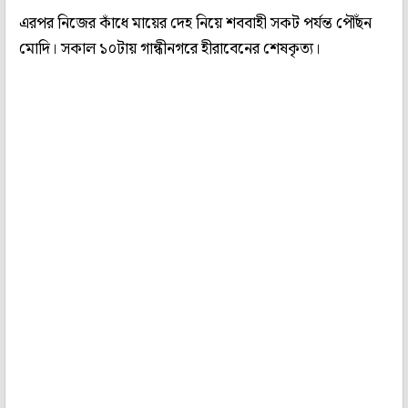
এরপর নিজের কাঁধে মায়ের দেহ নিয়ে শববাহী সকট পর্যন্ত পৌঁছন
মোদি। সকাল ১০টায় গান্ধীনগরে হীরাবেনের শেষকৃত্য।