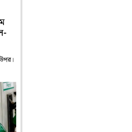
াম
ল-
 উপর।