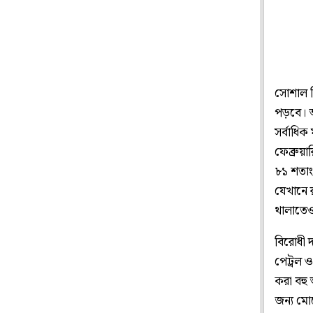
সোশাল ম
পড়বে। আ
সর্বাধি
ফেব্রুয়া
৮১ শতাং
যেখানে 
থালাতে
বিরোধী 
পেট্রল ও
করা বহু
জন্য মো