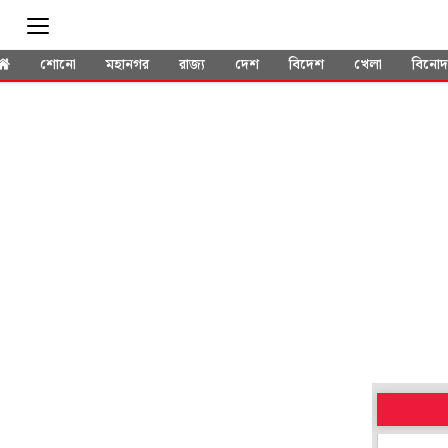
শোনো
মহানগর
রাজ্য
দেশ
বিদেশ
খেলা
বিনো