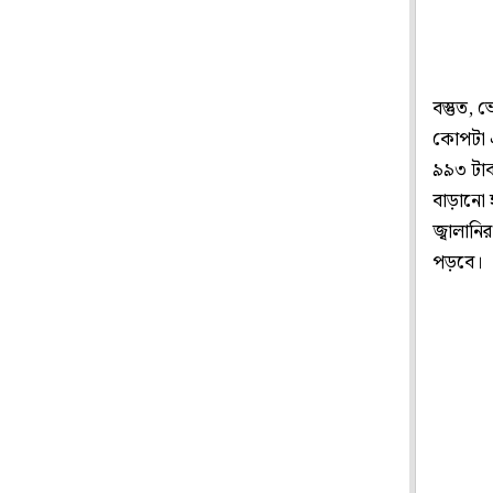
বস্তুত, 
কোপটা এ
৯৯৩ টাক
বাড়ানো 
জ্বালানি
পড়বে।