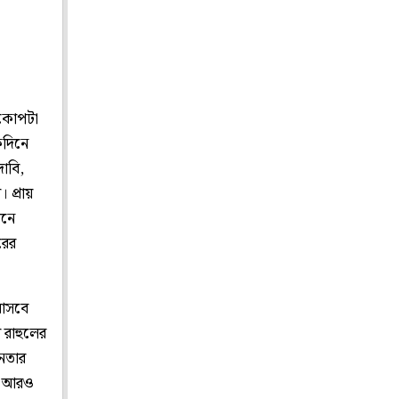
 কোপটা
কদিনে
াবি,
 প্রায়
ানে
রের
 আসবে
 রাহুলের
জনতার
াপ আরও