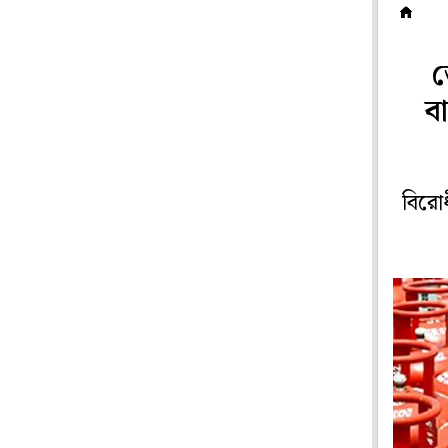
দ
ভ
ব
বিরো