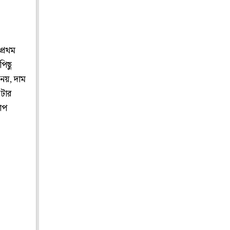
প্রথম
পিছু
নয়, দাম
টোর
কোপ