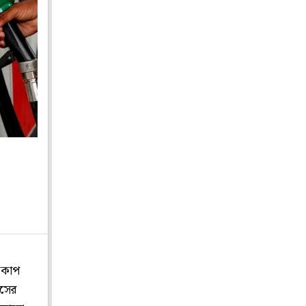
 কোপ
াসের