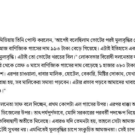
িডিয়ায় তিনি পোস্ট করলেন, 'আগেই বলেছিলাম ভোটের পরই মূল্যবৃদ্ধির
জ বাণিজ্যিক গ্যাসের দাম ৯৯৩ টাকা বেড়ে গিয়েছে। এটাই ইতিহাসে এ
ক মূল্যবৃদ্ধি। এটাই তো ভোটের খরচের বিল।" লোকসভার বিরোধী দলনেতার দ
রি থেকে স্রেফ ৩ মাসে বাণিজ্যিক গ্যাসের দাম বেড়েছে ১ হাজার ৩৮০ টাকা।
শ। এরপর চাওয়ালা, ধাবার মালিক, হোটেল, বেকারি, মিষ্টির দোকান, যেখ
রান্না হয়, সব মালিকেরা সমস্যা পড়বেন। এটার প্রভাব পড়বে আমাদের খাবা
ও।"
দলনেতা সাফ বলে দিচ্ছেন, প্রথম কোপটা এল গ্যাসের উপর। এরপর ধাক্কা
 ডিজেলের উপর। তাৎপর্যপূর্ণভাবে, মোদি সরকারের পরবর্তী পদক্ষেপ নিয়ে
 ভবিষ্যদ্বাণী অতীতে মিলেছে। এবারও যদি তেমনটা হয়, তাহলে সেটা আম
টেই সুখবর নয়। এমনিতেই মূল্যবৃদ্ধির চাপে সংকুচিত আমজনতা। সেই চ