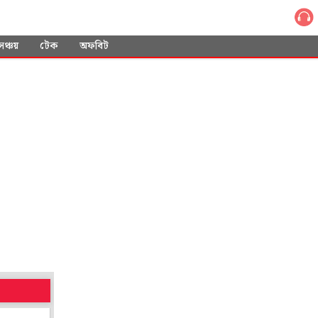
সঞ্চয়
টেক
অফবিট