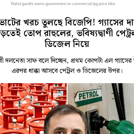
েশ
Rahul gandhi slams government on commercial lpg price hike
োটের খরচ তুলছে বিজেপি! গ্যাসের দ
াড়তেই তোপ রাহুলের, ভবিষ্যদ্বাণী পেট্র
ডিজেল নিয়ে
ধী দলনেতা সাফ বলে দিচ্ছেন, প্রথম কোপটা এল গ্যাসের
এরপর ধাক্কা আসবে পেট্রল ও ডিজেলের উপর।