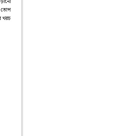
বাড়ানো
ে তোপ
ের খরচ