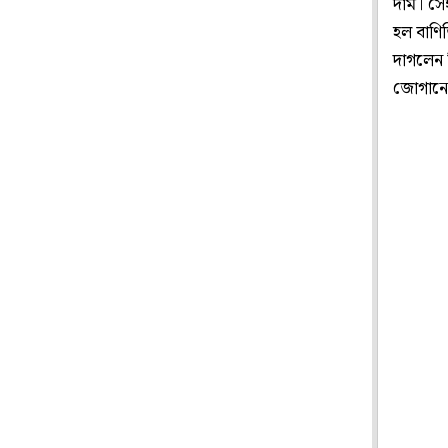
দাম। সেই
হল বাণি
দাগলেন ব
জোগানো