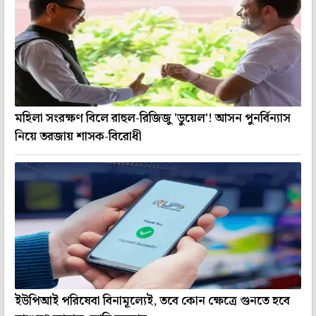
মহিলা সংরক্ষণ বিলে রাহুল-রিজিজু 'ডুয়েল'! আসন পুনর্বিন্যাস
নিয়ে তরজায় শাসক-বিরোধী
ইউপিআই পরিষেবা বিনামূল্যেই, তবে কোন ক্ষেত্রে গুনতে হবে