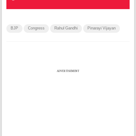
BJP
Congress
Rahul Gandhi
Pinarayi Vijayan
ADVERTISEMENT