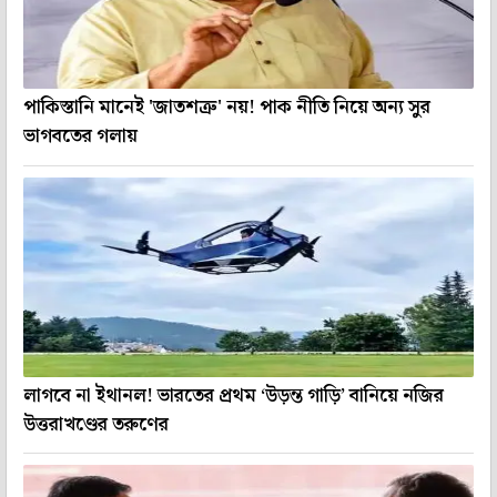
পাকিস্তানি মানেই 'জাতশত্রু' নয়! পাক নীতি নিয়ে অন্য সুর
ভাগবতের গলায়
লাগবে না ইথানল! ভারতের প্রথম ‘উড়ন্ত গাড়ি’ বানিয়ে নজির
উত্তরাখণ্ডের তরুণের