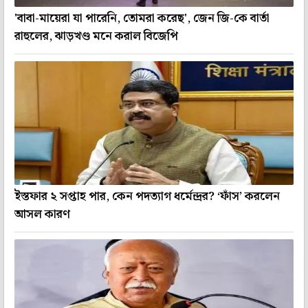
'বাবা-মায়েরা যা পারেনি, তোমরা করেছ', জেন জি-কে বার্তা
রাহুলের, ঝাড়খণ্ড মনে করাল বিজেপি
ইস্তফার ২ সপ্তাহ পার, কেন পদত্যাগ ধর্মেন্দ্রর? ‘ফাঁস’ করলেন
আসল কারণ