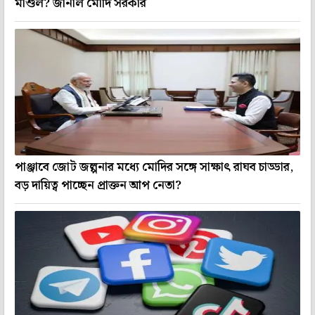
মাশুল? জানাল মোদি সরকার
পাঞ্জাবে জোট জল্পনার মধ্যে মোদির সঙ্গে সাক্ষাৎ রাঘব চাড্ডার,
বড় দায়িত্ব পাচ্ছেন প্রাক্তন আপ নেতা?