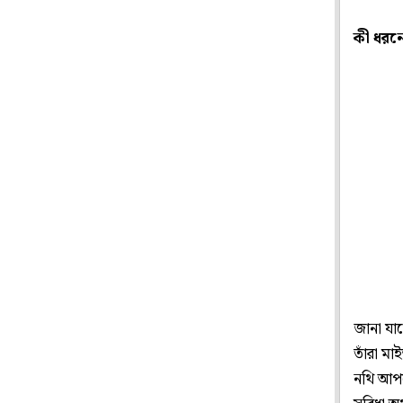
কী ধরন
জানা যা
তাঁরা মা
নথি আপড