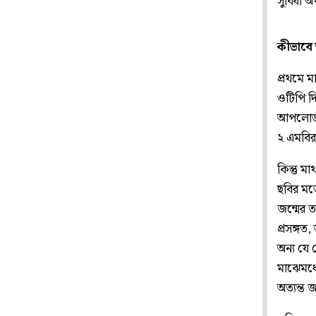
সুবিধা 
কীভাবে
প্রথমে 
ওটিপি দ
আপলোড 
২ এমবির
কিন্তু ম
ছবির মত
জন্মের 
প্রসঙ্গত
অন্য যে 
মাঝেমধ্
অত্যন্ত 