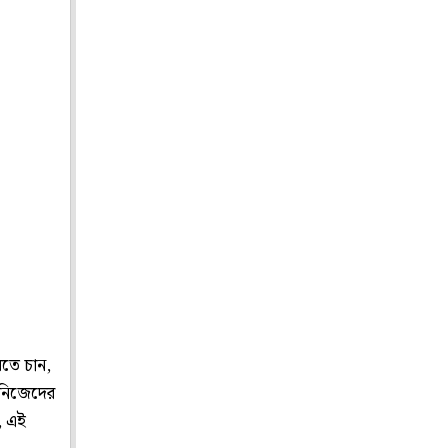
রতে চান,
ন নিজেদের
, এই