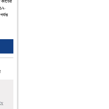
কার্ডের
 ১২-
্যন্ত
প