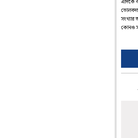
এদিকে ক
ভোলবদলে
সংখ্যার 
কোনও স