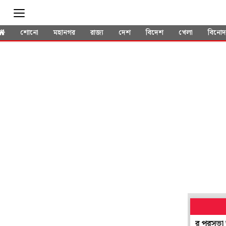
শোনো
মহানগর
রাজ্য
দেশ
বিদেশ
খেলা
বিনো
্রয়েড ১২ ছাড়া খুলছে না জনগণনার অ্যাপ! ফোন চেয়ে এবার পুরসভা অভিযানে