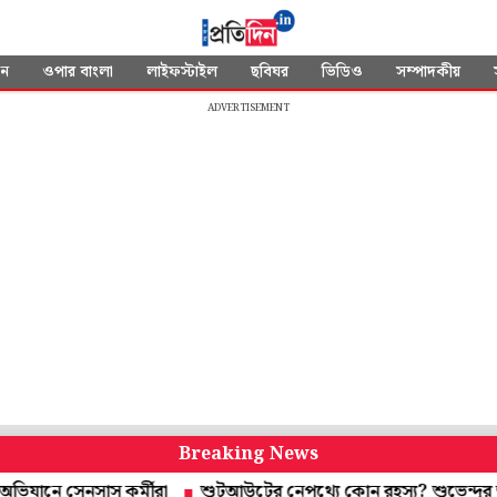
দন
ওপার বাংলা
লাইফস্টাইল
ছবিঘর
ভিডিও
সম্পাদকীয়
ADVERTISEMENT
Breaking News
 সেনসাস কর্মীরা
শুটআউটের নেপথ্যে কোন রহস্য? শুভেন্দুর আপ্ত সহায়ক