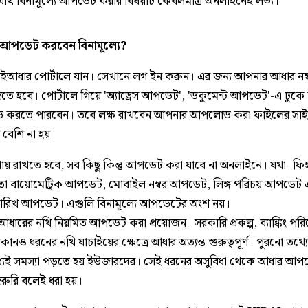
অর্থাৎ বিনামূল্যে আপডেট করার বিষয়টি কেবলমাত্র অনলাইনেই লভ্য।
 আপডেট করবেন বিনামূল্যে?
মাইআধার পোর্টালে যান। সেখানে লগ ইন করুন। এর জন্য আপনার আধার নম্
িতে হবে। পোর্টালে গিয়ে 'অ্যাড্রেস আপডেট', 'ডকুমেন্ট আপডেট'-এ ঢুকে
করতে পারবেন। তবে লক্ষ রাখবেন আপনার আপলোড করা ফাইলের সা
 বেশি না হয়।
াথায় রাখতে হবে, সব কিছু কিন্তু আপডেট করা যাবে না অনলাইনে। যথা- ফিঙ্গার
ো বায়োমেট্রিক আপডেট, মোবাইল নম্বর আপডেট, লিঙ্গ পরিচয় আপডেট 
তারিখ আপডেট। এগুলি বিনামূল্যে আপডেটের অংশ নয়।
, আধারের নথি নিয়মিত আপডেট করা প্রয়োজন। সরকারি প্রকল্প, ব্যাঙ্কিং পর
কোনও ধরনের নথি যাচাইয়ের ক্ষেত্রে আধার অত্যন্ত গুরুত্বপূর্ণ। পুরনো তথ্
যেই সমস্যা পড়তে হয় ইউজারদের। সেই ধরনের অসুবিধা থেকে আধার আপ
জরুরি বলেই ধরা হয়।