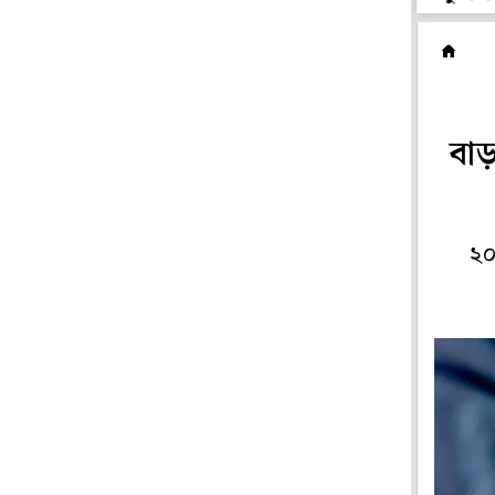
দ
বা
২০