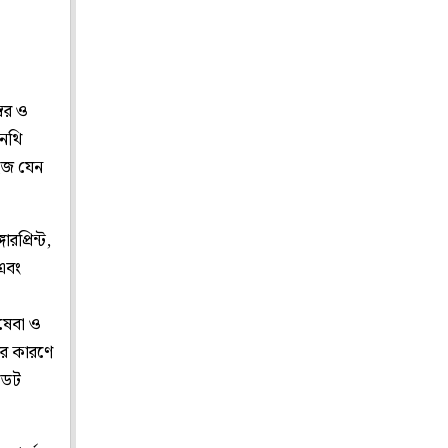
বর ও
 নথি
ইজ যেন
প্রিন্ট,
এবং
িষেবা ও
যের কারণে
ডেট