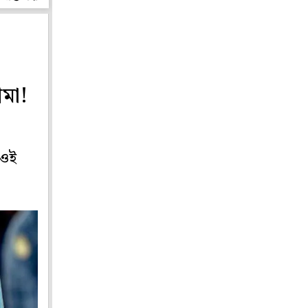
মা!
 ওই