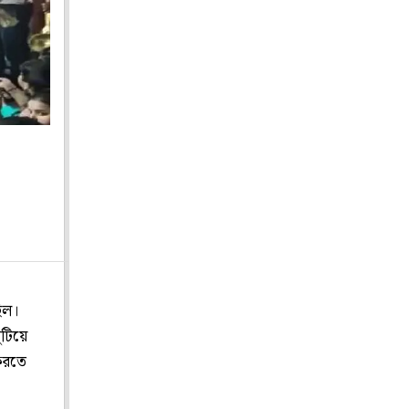
িল।
ুটিয়ে
করতে