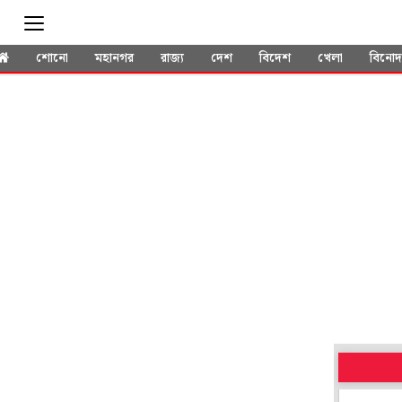
শোনো
মহানগর
রাজ্য
দেশ
বিদেশ
খেলা
বিনো