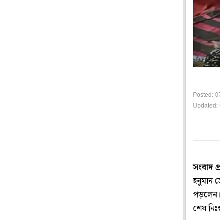
Posted: 0
Updated: 
সংবাদ প
হনুমান 
পড়লেন।
শেষ নিঃ