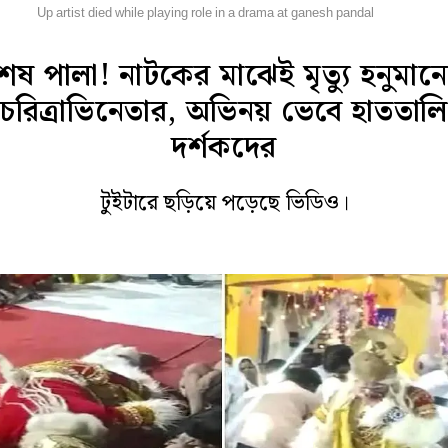
েশ
Up artist died while playing role in a drama at ganesh pandal
েষ পালা! নাটকের মাঝেই মৃত্যু হনুমান
চরিত্রাভিনেতার, অভিনয় ভেবে হাততালি
দর্শকদের
টুইটারে ছড়িয়ে পড়েছে ভিডিও।