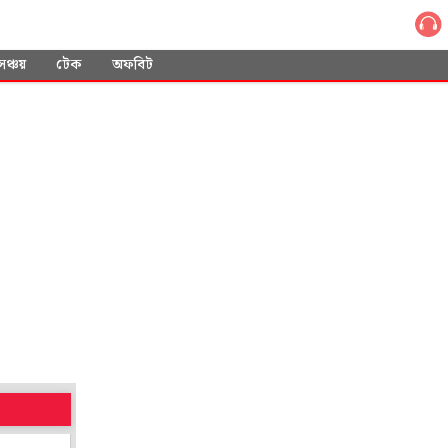
সঞ্চয়
টেক
অফবিট