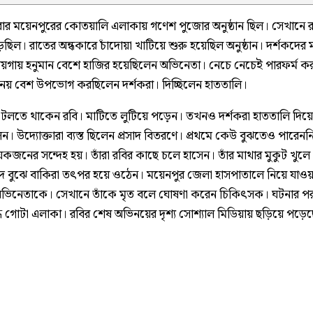
ার ময়েনপুরের কোতয়ালি এলাকায় গণেশ পুজোর অনুষ্ঠান ছিল। সেখানে 
ছিল। রাতের অন্ধকারে চাঁদোয়া খাটিয়ে শুরু হয়েছিল অনুষ্ঠান। দর্শকদের 
ায়গায় হনুমান বেশে হাজির হয়েছিলেন অভিনেতা। নেচে নেচেই পারফর্ম ক
িনয় বেশ উপভোগ করছিলেন দর্শকরা। দিচ্ছিলেন হাততালি।
লতে থাকেন রবি। মাটিতে লুটিয়ে পড়়েন। তখনও দর্শকরা হাততালি দিয়ে
। উদ্যোক্তারা ব্যস্ত ছিলেন প্রসাদ বিতরণে। প্রথমে কেউ বুঝতেও পারেনন
কজনের সন্দেহ হয়। তাঁরা রবির কাছে চলে হাসেন। তাঁর মাথার মুকুট খুলে
দ বুঝে বাকিরা তৎপর হয়ে ওঠেন। ময়েনপুর জেলা হাসপাতালে নিয়ে যাওয়
ভিনেতাকে। সেখানে তাঁকে মৃত বলে ঘোষণা করেন চিকিৎসক। ঘটনার প
্ধ গোটা এলাকা। রবির শেষ অভিনয়ের দৃশ্য সোশ্যাল মিডিয়ায় ছড়িয়ে পড়ে