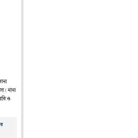
জানা
্য। নানা
রবি ও
ের