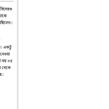
রবিদেরও
মাঝে
রছিলেন।
ি। একটু
 নেওয়া
া হয় ৩৫
র থেকে
ছে।