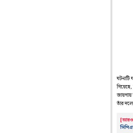
ঘটনাটি 
গিয়েছে, 
জায়গায় 
তাঁর দল
[আরও 
সিপিএ