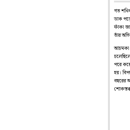
গত শনিব
ডাক পড়ে
ফাঁকা জ
তাঁর অভ
আচমকা ট
চলেছিলেন
পরে কয়ে
হয়। বিপ
বছরের অ
শোকস্তব