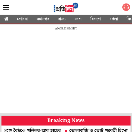
শোনো
মহানগর
রাজ্য
দেশ
বিদেশ
খেলা
বি
ADVERTISEMENT
Breaking News
ে বৈঠকে খলিলুর-আবু তাহের
তোলাবাজি ও ভোট পরবর্তী হিংসায় নাম! গ্রেপ্ত