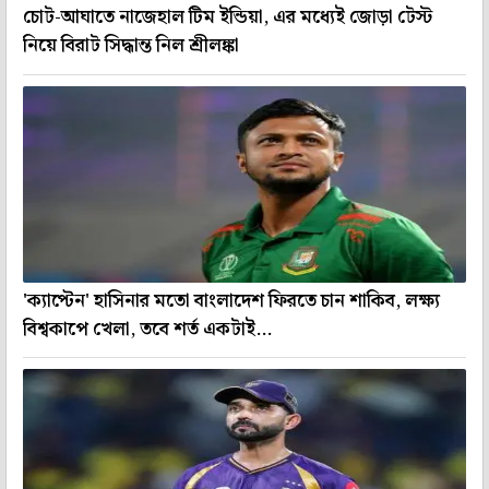
চোট-আঘাতে নাজেহাল টিম ইন্ডিয়া, এর মধ্যেই জোড়া টেস্ট
নিয়ে বিরাট সিদ্ধান্ত নিল শ্রীলঙ্কা
'ক্যাপ্টেন' হাসিনার মতো বাংলাদেশ ফিরতে চান শাকিব, লক্ষ্য
বিশ্বকাপে খেলা, তবে শর্ত একটাই...