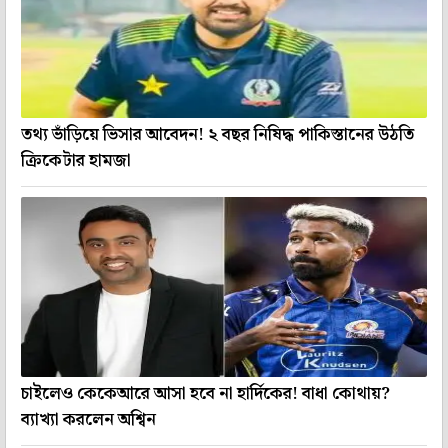
তথ্য ভাঁড়িয়ে ভিসার আবেদন! ২ বছর নিষিদ্ধ পাকিস্তানের উঠতি
ক্রিকেটার হামজা
চাইলেও কেকেআরে আসা হবে না হার্দিকের! বাধা কোথায়?
ব্যাখ্যা করলেন অশ্বিন