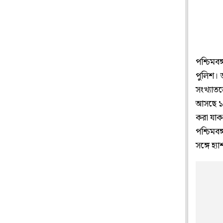
পশ্চিমবঙ
পুলিশ। 
সংখ্যাত
আসছে ১+
করা যাক
পশ্চিমবঙ
সঙ্গে হ্