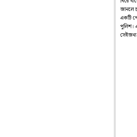
ঘিরে থাক
জানলে চ
একটি পোস
পুলিশ। এ
সেইজন্য 