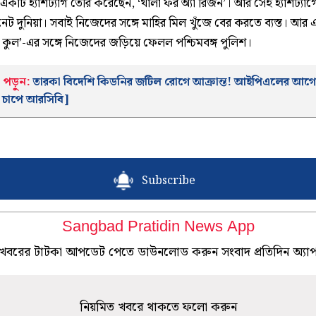
একটি হ্যাশট্যাগ তৈরি করেছেন, ‘থালা ফর অ্যা রিজন’। আর সেই হ্যাশট্যাগ
েট দুনিয়া। সবাই নিজেদের সঙ্গে মাহির মিল খুঁজে বের করতে ব্যস্ত। আর 
েন কুল’-এর সঙ্গে নিজেদের জড়িয়ে ফেলল পশ্চিমবঙ্গ পুলিশ।
 পড়ুন:
তারকা বিদেশি কিডনির জটিল রোগে আক্রান্ত! আইপিএলের আগে
ক চাপে আরসিবি]
Subscribe
Sangbad Pratidin News App
খবরের টাটকা আপডেট পেতে ডাউনলোড করুন সংবাদ প্রতিদিন অ্যা
নিয়মিত খবরে থাকতে ফলো করুন