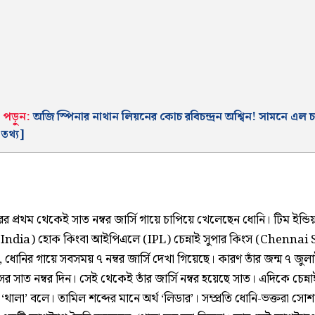
 পড়ুন:
অজি স্পিনার নাথান লিয়নের কোচ রবিচন্দ্রন অশ্বিন! সামনে এল
তথ্য]
র প্রথম থেকেই সাত নম্বর জার্সি গায়ে চাপিয়ে খেলেছেন ধোনি। টিম ইন্ডিয়
ndia) হোক কিংবা আইপিএলে (IPL) চেন্নাই সুপার কিংস (Chennai
ধোনির গায়ে সবসময় ৭ নম্বর জার্সি দেখা গিয়েছে। কারণ তাঁর জন্ম ৭ জুল
সের সাত নম্বর দিন। সেই থেকেই তাঁর জার্সি নম্বর হয়েছে সাত। এদিকে চেন্না
‘থালা’ বলে। তামিল শব্দের মানে অর্থ ‘লিডার’। সম্প্রতি ধোনি-ভক্তরা সো