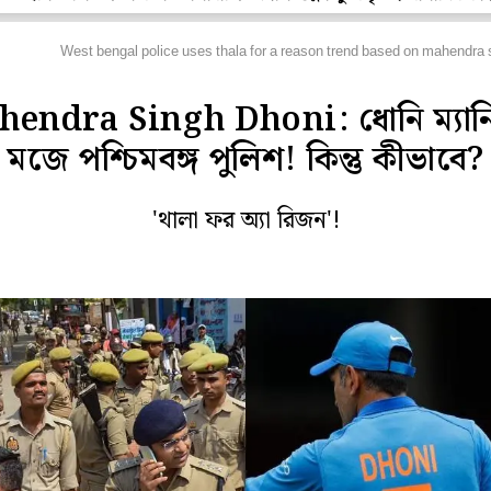
্রিকেট
West bengal police uses thala for a reason trend based on mahendra si
endra Singh Dhoni: ধোনি ম্যান
মজে পশ্চিমবঙ্গ পুলিশ! কিন্তু কীভাবে?
'থালা ফর অ্যা রিজন'!