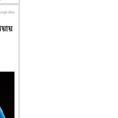
ngh dhoni to revisit their foundation year
িয়ায়