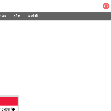
সঞ্চয়
টেক
অফবিট
উদ্ধার মোবাইল
ছেলে হওয়ার পর থেকেই মেয়েতে অনীহা, ৮ বছরের বালিক