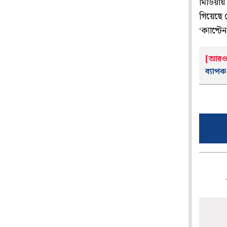
মিডিয়ায় 
গিয়েছে ন
‘ক্যাপ্ট
[আরও
ব্যাপ