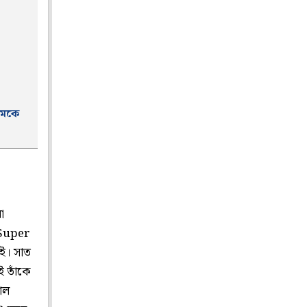
 চমকে
া
 Super
াই। সাত
ই তাঁকে
শাল