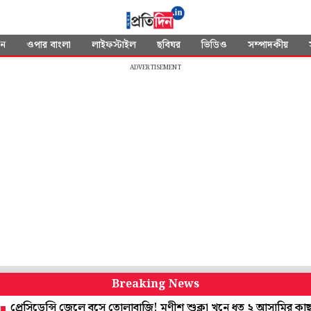
দন
ওপার বাংলা
লাইফস্টাইল
ছবিঘর
ভিডিও
সম্পাদকীয়
ADVERTISEMENT
Breaking News
ডেন্সি জেলে বসে তোলাবাজি! মণীশ শুক্লা খুনে ধৃত ২ আসামির কাছ থেকে 