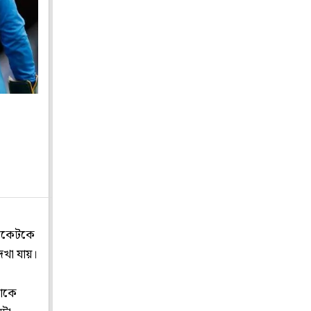
রিকেটকে
েখা যায়।
াঁকে