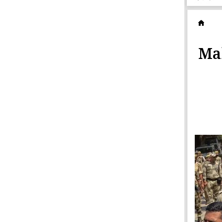
ক
Mah