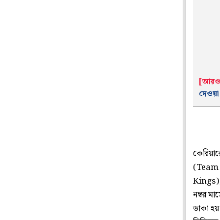
[আরও
দেওয়া 
কেরিয়ারে
(Team I
Kings), 
নম্বর মা
ডাকা হয় 