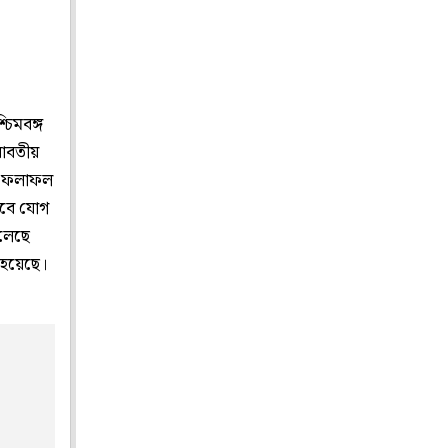
চিমবঙ্গ
যাবতীয়
ে, ফলাফল
াবে যোগ
েলেছে
া হয়েছে।