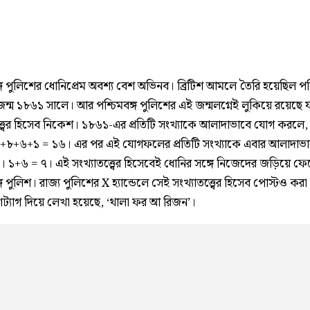
্গ পুলিশের ধোনিপ্রেম অবশ্য বেশ অভিনব। ব্রিটিশ আমলে তৈরি হয়েছিল পশ্
জন্ম ১৮৬১ সালে। আর পশ্চিমবঙ্গ পুলিশের এই জন্মলগ্নেই লুকিয়ে রয়েছে 
ত্ত্বের হিসেব নিকেশ। ১৮৬১-এর প্রতিটি সংখ্যাকে আলাদাভাবে যোগ করল
৮+৬+১ = ১৬। এর পর এই যোগফলের প্রতিটি সংখ্যাকে এবার আলাদাভ
। ১+৬ = ৭। এই সংখ্যাতত্ত্বের হিসেবেই ধোনির সঙ্গে নিজেদের জড়িয়ে ফ
্গ পুলিশ। রাজ্য পুলিশের X হ্যান্ডেলে সেই সংখ্যাতত্ত্বের হিসেব পোস্টও কর
যাশট্যাগ দিয়ে লেখা হয়েছে, ‘থালা ফর আ রিজন’।