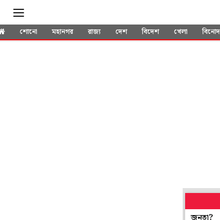
শোনো
মহানগর
রাজ্য
দেশ
বিদেশ
খেলা
বিনো
গর্ত, আড্ডায় মশগুল খানাখন্দ, বৃষ্টি নামতেই নাজেহাল কেন জনতা?
প্রেসি