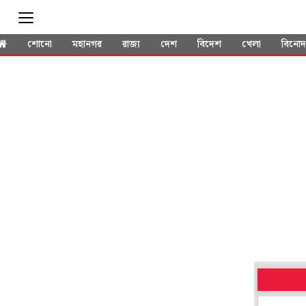
শোনো
মহানগর
রাজ্য
দেশ
বিদেশ
খেলা
বিনো