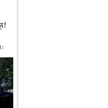
যু!
র।