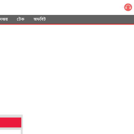
সঞ্চয়
টেক
অফবিট