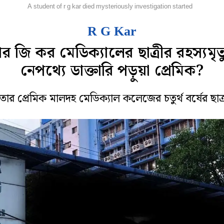
হানগর
A student of r g kar died mysteriously investigation started
R G Kar
 জি কর মেডিক্যালের ছাত্রীর রহস্যমৃত্
নেপথ্যে ডাক্তারি পড়ুয়া প্রেমিক?
ৃতার প্রেমিক মালদহ মেডিক্যাল কলেজের চতুর্থ বর্ষের ছাত্