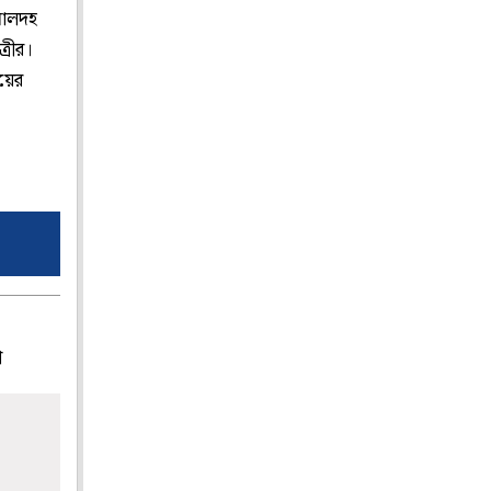
 মালদহ
্রীর।
ায়ের
প