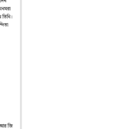
ুদিন
 মনমরা
ন তিনি।
্দিতা
ে আর জি