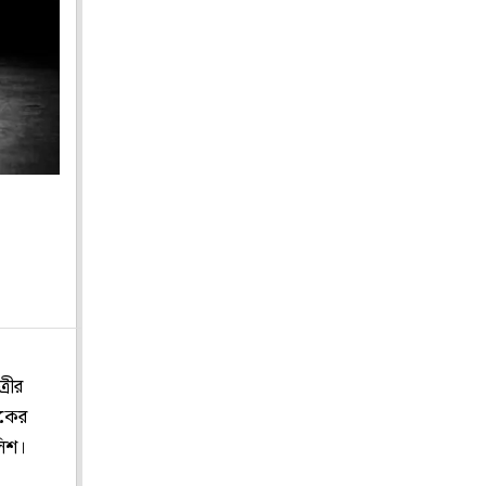
্রীর
িকের
লিশ।