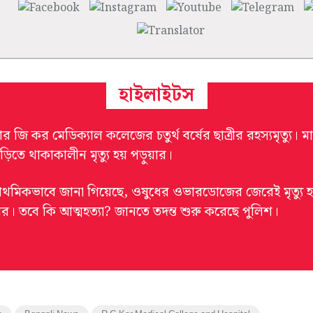
হাইলাইটস
র জি কর মেডিক্যাল কলেজের চতুর্থ বর্ষের ছাত্রীর রহস্যমৃত্যু। 
ড়িতে থাকাকালীন মৃত্যু হয় পড়ুয়ার।
্রাথমিকভাবে জানা গিয়েছে, ওষুধের ওভারডোজের জেরেই মৃত্যু 
াঁর। তবে কি আত্মহত্যা? জানতে তদন্ত শুরু করেছে পুলিশ।