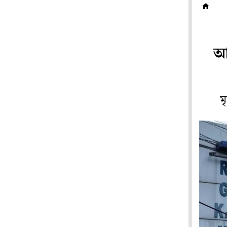
ম
আর
ম