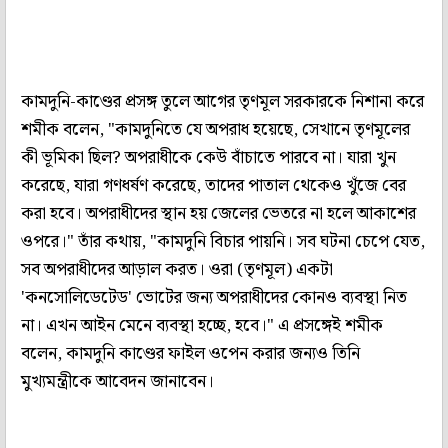
কামদুনি-কাণ্ডের প্রসঙ্গ তুলে আগের তৃণমূল সরকারকে নিশানা করে
শমীক বলেন, "কামদুনিতে যে অপরাধ হয়েছে, সেখানে তৃণমূলের
কী ভূমিকা ছিল? অপরাধীকে কেউ বাঁচাতে পারবে না। যারা খুন
করেছে, যারা গণধর্ষণ করেছে, তাদের পাতাল থেকেও খুঁজে বের
করা হবে। অপরাধীদের স্থান হয় জেলের ভেতরে না হলে আকাশের
ওপরে।" তাঁর কথায়, "কামদুনি বিচার পায়নি। সব ঘটনা চেপে যেত,
সব অপরাধীদের আড়াল করত। ওরা (তৃণমূল) একটা
'কনসোলিডেটেড' ভোটের জন্য অপরাধীদের কোনও ব্যবস্থা নিত
না। এখন আইন মেনে ব্যবস্থা হচ্ছে, হবে।" এ প্রসঙ্গেই শমীক
বলেন, কামদুনি কাণ্ডের ফাইল ওপেন করার জন্যও তিনি
মুখ্যমন্ত্রীকে আবেদন জানাবেন।