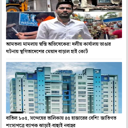
আমতলা মামলায় স্বস্তি অভিষেকের! দলীয় কার্যালয় ভাঙার
ঘটনায় স্থগিতাদেশের মেয়াদ বাড়াল হাই কোর্ট
বাতিল ১৩৫, সন্দেহের তালিকায় ৪৫ হাজারের বেশি! জাতিগত
শংসাপত্রে ব্যাপক ঝাড়াই-বাছাই নবান্নর