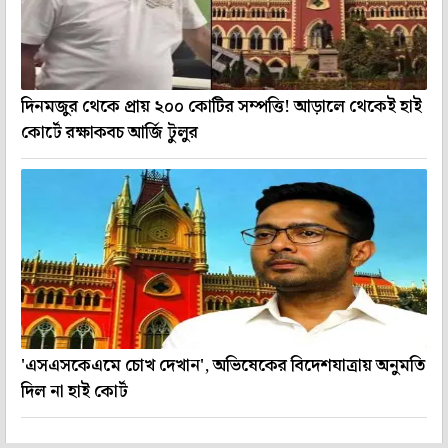
দিনমজুর থেকে প্রায় ২০০ কোটির সম্পত্তি! আড়ালে থেকেই হাই
কোর্টে রক্ষাকবচ আর্জি টুলুর
'এসএসকেএমে চোখ দেখান', অভিষেকের বিদেশযাত্রায় অনুমতি
দিল না হাই কোর্ট