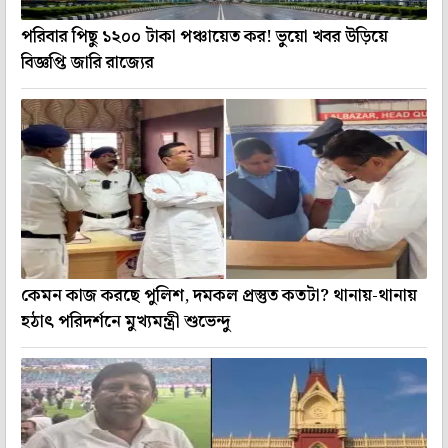
পরিবার পিছু ১২০০ টাকা পঞ্চায়েত কর! ভুয়ো খবর উড়িয়ে
বিজ্ঞপ্তি জারি রাজ্যের
কেমন কাজ করছে পুলিশ, দমকল প্রস্তুত কতটা? থানায়-থানায়
হঠাৎ পরিদর্শনে মুখ্যমন্ত্রী শুভেন্দু