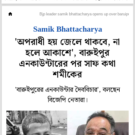
মহানগর
Bjp leader samik bhattacharya opens up over baruipur 
Samik Bhattacharya
'অপরাধী হয় জেলে থাকবে, না
হলে আকাশে', বারুইপুর
এনকাউন্টারের পর সাফ কথা
শমীকের
'বারুইপুরের এনকাউন্টার দৈববিচার', বলছেন
বিজেপি নেতারা।