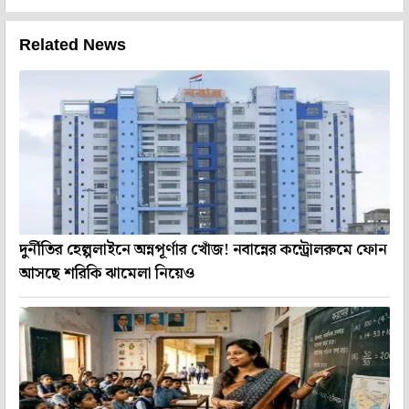
Related News
দুর্নীতির হেল্পলাইনে অন্নপূর্ণার খোঁজ! নবান্নের কন্ট্রোলরুমে ফোন
আসছে শরিকি ঝামেলা নিয়েও