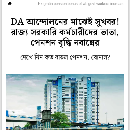
মহানগর
Ex gratia pension bonus of wb govt workers increased
DA আন্দোলনের মাঝেই সুখবর!
রাজ্য সরকারি কর্মচারীদের ভাতা,
পেনশন বৃদ্ধি নবান্নের
দেখে নিন কত বাড়ল পেনশন, বোনাস?