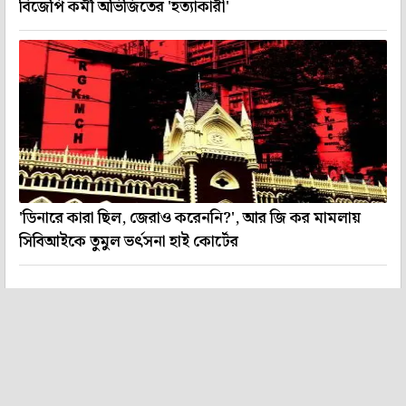
বিজেপি কর্মী অভিজিতের 'হত্যাকারী'
'ডিনারে কারা ছিল, জেরাও করেননি?', আর জি কর মামলায়
সিবিআইকে তুমুল ভর্ৎসনা হাই কোর্টের