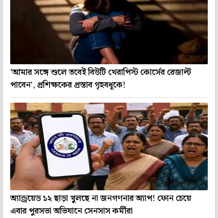
'আমার সঙ্গে শুলে তবেই বিউটি থেরাপিস্ট কোর্সের রেজাল্ট
পাবেন', প্রশিক্ষকের প্রস্তাব গৃহবধূকে!
অ্যান্ড্রয়েড ১২ ছাড়া খুলছে না জনগণনার অ্যাপ! ফোন চেয়ে
এবার পুরসভা অভিযানে সেনসাস কর্মীরা