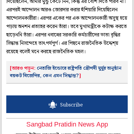
দিয়েছিলেন, আমার মুন্ডু কেটে নিন, কিন্তু এর বেশি দিতে পারব না।
এরপরই আন্দোলন আরও জোরদার করার হুঁশিয়ারি দিয়েছিলেন
আন্দোলনকারীরা। এরপর একের পর এক আন্দোলনকারী অসুস্থ হয়ে
পড়ায় অনশন প্রত্যাহর করেন তাঁরা। তবে মুখ্যমন্ত্রীকে কটাক্ষ করতে
ছাড়েননি তাঁরা। এরপর নবান্নের সরকারি কর্মচারীদের ভাতা বৃদ্ধির
সিদ্ধান্ত নিসন্দেহে তাৎপর্যপূর্ণ। এর পিছনে রাজনৈতিক উদ্দেশ্য়
রয়েছে বলেই মনে করছে রাজনৈতিক মহল।
[আরও পড়ুন:
নেতাজি ইন্ডোরে রাষ্ট্রপতি দ্রৌপদী মুর্মুর অনুষ্ঠান
বয়কট বিজেপির, কেন এমন সিদ্ধান্ত?
]
Subscribe
Sangbad Pratidin News App