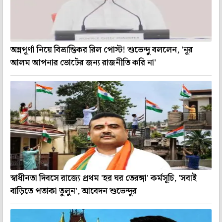
অন্নপূর্ণা নিয়ে বিভ্রান্তিকর রিল পোস্ট! শুভেন্দু বললেন, 'নূর
আলম আপনার ভোটের জন্য রাজনীতি করি না'
স্বাধীনতা দিবসে রাজ্যে প্রথম 'হর ঘর তেরঙ্গা' কর্মসূচি, 'সবাই
বাড়িতে পতাকা তুলুন', আবেদন শুভেন্দুর