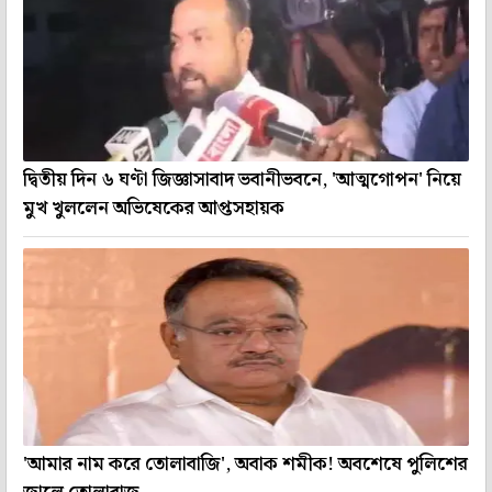
দ্বিতীয় দিন ৬ ঘণ্টা জিজ্ঞাসাবাদ ভবানীভবনে, 'আত্মগোপন' নিয়ে
মুখ খুললেন অভিষেকের আপ্তসহায়ক
'আমার নাম করে তোলাবাজি', অবাক শমীক! অবশেষে পুলিশের