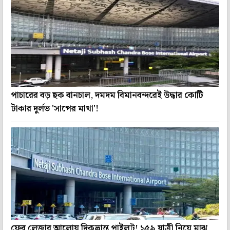
পাচারের বড় ছক বানচাল, দমদম বিমানবন্দরেই উদ্ধার কোটি
টাকার দুর্লভ 'সাপের মাথা'!
ফের লেজার আলোয় দিকভ্রান্ত পাইলট! ১৫৯ যাত্রী নিয়ে মাঝ