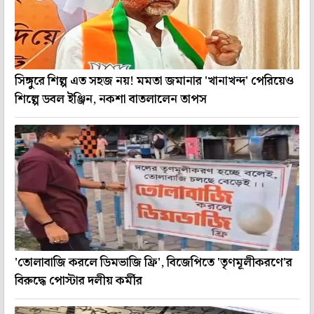
সিঙ্গুরে শিল্প এত সহজ নয়! মমতা জমানার 'খানাখন্দ' পেরিয়েও
শিল্পে ডবল ইঞ্জিন, নকশা বাতলালেন তাপস
'তোলাবাজি করলে ডিমভাজি ফ্রি', বিজেপিতে 'তৃণমূলীকরণে'র
বিরুদ্ধে পোস্টার দলীয় কর্মীর