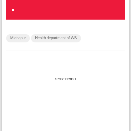
Midnapur
Health department of WB
ADVERTISEMENT