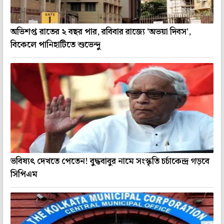
অভিশপ্ত রাতের ২ বছর পার, রবিবার রাজ্যে 'অভয়া দিবস',
বিকেলে পানিহাটিতে শুভেন্দু
ভবিষ্যৎ দেখতে পেতেন! বুদ্ধবাবুর নামে সংস্কৃতি চর্চাকেন্দ্র গড়বে
সিপিএম