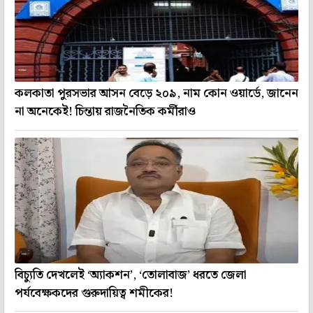
কলকাতা পুরসভার আসন বেড়ে ২০৯, নাম কোন ওয়ার্ডে, জানেন
না অনেকেই! চিন্তায় রাজনৈতিক কর্মীরাও
বিচ্যুতি দেখলেই ‘অ্যাকশন’, ‘তোলাবাজ’ ধরতে জেলা
পর্যবেক্ষকদের গুরুদায়িত্ব শমীকের!