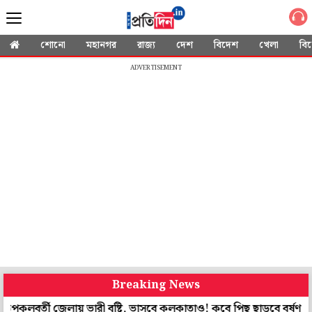
শোনো
মহানগর
রাজ্য
দেশ
বিদেশ
খেলা
বি
ADVERTISEMENT
Breaking News
তী জেলায় ভারী বৃষ্টি, ভাসবে কলকাতাও! কবে পিছু ছাড়বে বর্ষণ?
আসছেন