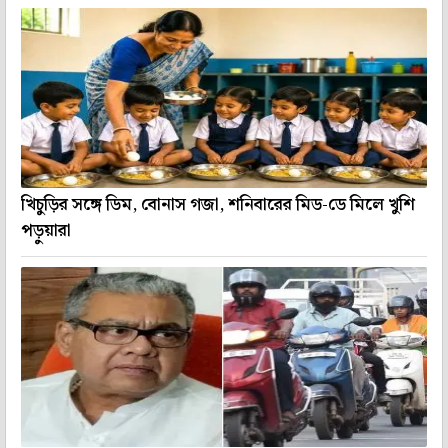
খিচুড়ির সঙ্গে ডিম, বোনাস গজা, শনিবারের মিড-ডে মিলে খুশি
পড়ুয়ারা