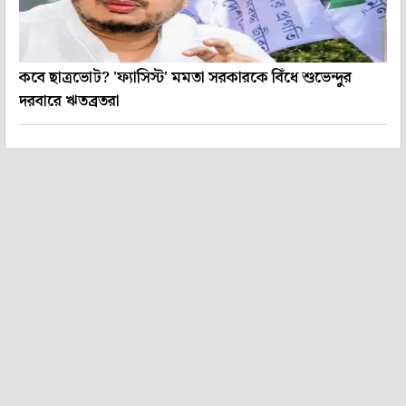
কবে ছাত্রভোট? 'ফ্যাসিস্ট' মমতা সরকারকে বিঁধে শুভেন্দুর
দরবারে ঋতব্রতরা