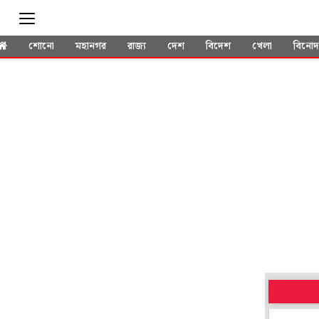
শোনো
মহানগর
রাজ্য
দেশ
বিদেশ
খেলা
বিনো