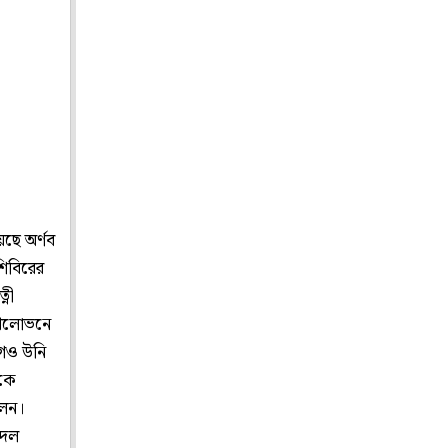
ছে অর্ণব
শিবিরের
্নী
্রলোভনে
গেও উনি
াকে
লেন।
 দল