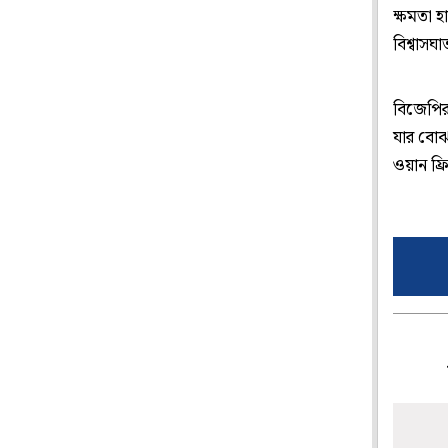
ক্ষমতা হ
বিশ্বাস
বিজেপির
যার বোঝ
ওয়ান ফ্র