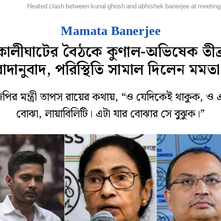
হানগর
Heated clash between kunal ghosh and abhishek banerjee at meetin
Mamata Banerjee
কালীঘাটের বৈঠকে কুণাল-অভিষেক তীব্
বাদানুবাদ, পরিস্থিতি সামাল দিলেন মমতা
পির মন্ত্রী তাপস রায়ের কথায়, “ও যেদিকেই থাকুক, ও
বোঝা, লায়াবিলিটি। এটা যার বোঝার সে বুঝুক।”