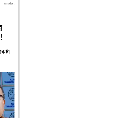
g mamata banerjee intervenes
র
!
 একটা