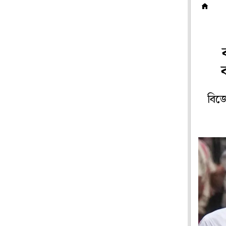
ম
বিজে