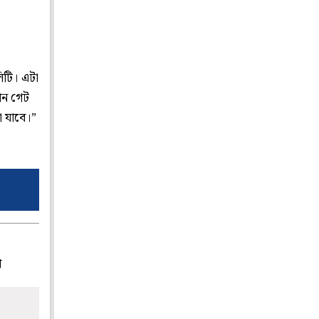
িটি। এটা
ান গেট
া যাবে।”
প