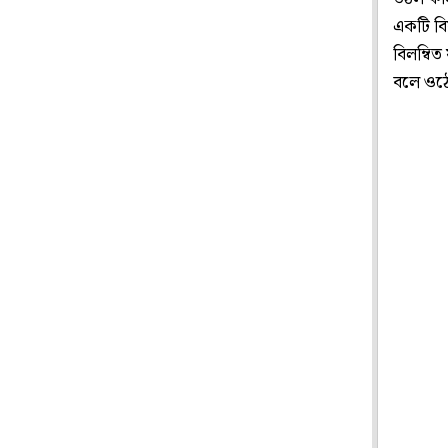
একটি বি
বিলম্বি
বলে ওঠে