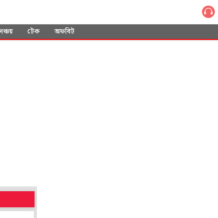
সঞ্চয়
টেক
অফবিট