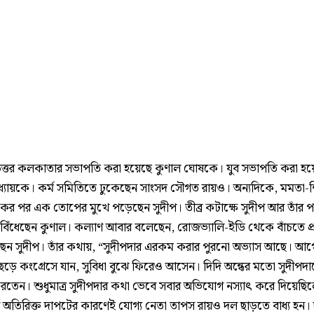
ত্তর কলকাতার সভাপতি করা হয়েছে কুণাল ঘোষকে। যুব সভাপতি করা হয়ে
পাধ্যায়কে। কর্ম সমিতিতে ঢুকেছেন সাংসদ সৌগত রায়ও। অন‌্যদিকে, মমতা-
র পর এক তোপের মুখে পড়েছেন সুদীপ। তীব্র কটাক্ষে সুদীপ আর তাঁর পত
িঁধেছেন কুণাল। কল‌্যাণ আবার বলেছেন, রোজভ‌্যালি-ইডি থেকে বাঁচতে প
ছেন সুদীপ। তাঁর কথায়, “সুদীপদার এরকম করার পুরনো অভ্যাস আছে। আ
ছেড়ে কংগ্রেসে যান, সুবিধা বুঝে ফিরেও আসেন। দিদি অন্ধের মতো সুদীপদ
করতেন। শুধুমাত্র সুদীপদার কথা ভেবে সবার অভিযোগ নস্যাৎ করে দিয়েছি
 অতিরিক্ত দাপটের কারণেই যোগ্য নেতা তাপস রায়ও দল ছাড়তে বাধ্য হন।