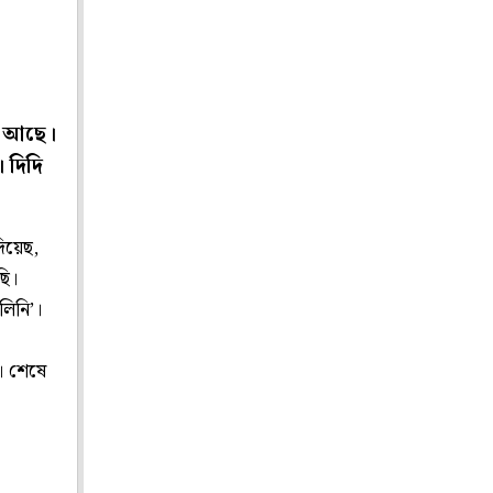
স আছে।
 দিদি
দিয়েছ,
ছি।
লিনি’।
’। শেষে