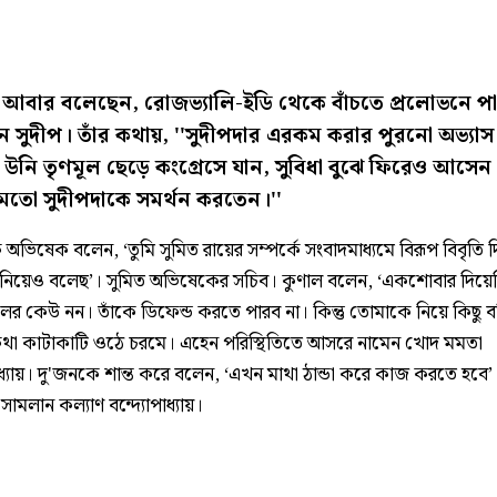
ণ আবার বলেছেন, রোজভ‌্যালি-ইডি থেকে বাঁচতে প্রলোভনে পা
ন সুদীপ। তাঁর কথায়, ''সুদীপদার এরকম করার পুরনো অভ্যা
নি তৃণমূল ছেড়ে কংগ্রেসে যান, সুবিধা বুঝে ফিরেও আসেন।
 মতো সুদীপদাকে সমর্থন করতেন।''
অভিষেক বলেন, ‘তুমি সুমিত রায়ের সম্পর্কে সংবাদমাধ‌্যমে বিরূপ বিবৃতি 
িয়েও বলেছ’। সুমিত অভিষেকের সচিব। কুণাল বলেন, ‘একশোবার দিয়ে
ের কেউ নন। তাঁকে ডিফেন্ড করতে পারব না। কিন্তু তোমাকে নিয়ে কিছু ব
া কাটাকাটি ওঠে চরমে। এহেন পরিস্থিতিতে আসরে নামেন খোদ মমতা
পাধ‌্যায়। দু'জনকে শান্ত করে বলেন, ‘এখন মাথা ঠান্ডা করে কাজ করতে হবে
ামলান কল‌্যাণ বন্দ্যোপাধ‌্যায়।