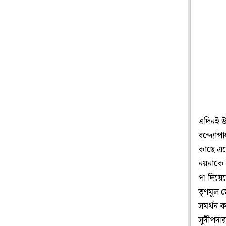
এদিনই উ
বন্দ্যো
কাছে একে
নয়নাকে ব
পা দিয়ে
তৃণমূল 
সমর্থন 
সুদীপদার