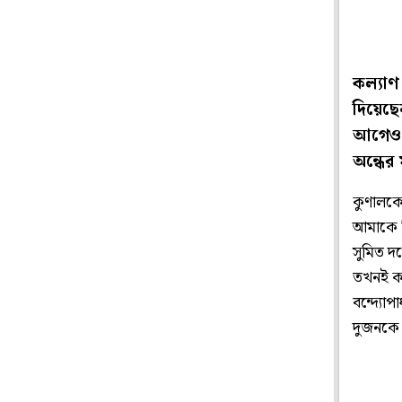
কল‌্যা
দিয়েছে
আগেও উ
অন্ধের
কুণালকে 
আমাকে ন
সুমিত দল
তখনই কথ
বন্দ্যো
দুজনকে স