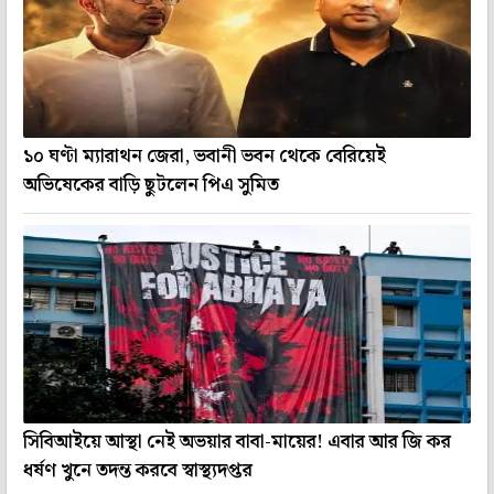
১০ ঘণ্টা ম্যারাথন জেরা, ভবানী ভবন থেকে বেরিয়েই
অভিষেকের বাড়ি ছুটলেন পিএ সুমিত
সিবিআইয়ে আস্থা নেই অভয়ার বাবা-মায়ের! এবার আর জি কর
ধর্ষণ খুনে তদন্ত করবে স্বাস্থ্যদপ্তর