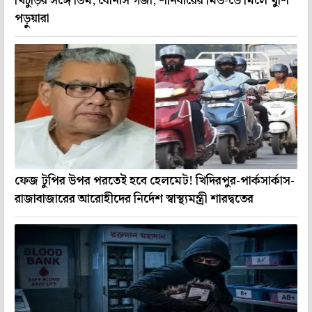
খিচুড়ির সঙ্গে ডিম, বোনাস গজা, শনিবারের মিড-ডে মিলে খুশি
পড়ুয়ারা
ফেজ টুপির উপর পরতেই হবে হেলমেট! খিদিরপুর-পার্কসার্কাস-
রাজাবাজারের আরোহীদের নির্দেশ স্বাস্থ্যমন্ত্রী শারদ্বতের