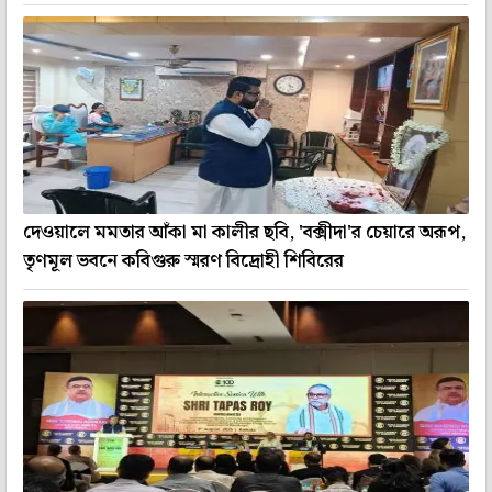
দেওয়ালে মমতার আঁকা মা কালীর ছবি, 'বক্সীদা'র চেয়ারে অরূপ,
তৃণমূল ভবনে কবিগুরু স্মরণ বিদ্রোহী শিবিরের