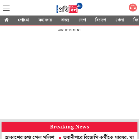
শোনো
মহানগর
রাজ্য
দেশ
বিদেশ
খেলা
বি
ADVERTISEMENT
Breaking News
ের তথ্য পেল পুলিশ
ভবানীপুরে বিজেপি কর্মীকে মারধর, মাকে শ্লীলতাহ