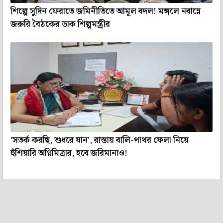
শিল্পে সুদিন ফেরাতে জমিনীতিতে আমূল বদল! মঙ্গলে নবান্নে
জরুরি বৈঠকের ডাক শিল্পমন্ত্রীর
'সতর্ক করছি, শুধরে যান', রাস্তায় বালি-পাথর ফেলা নিয়ে
হুঁশিয়ারি অগ্নিমিত্রার, হবে জরিমানাও!