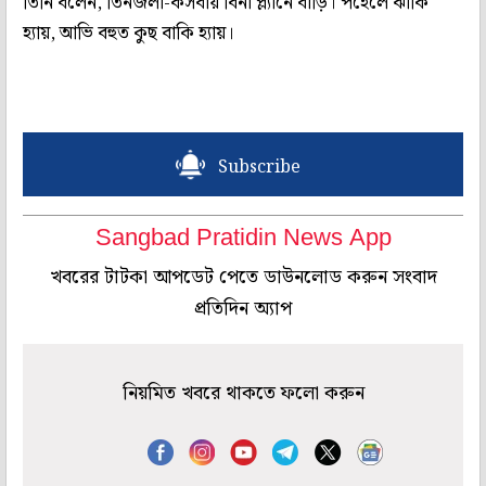
তিনি বলেন, তিনজলা-কসবায় বিনা প্ল্যানে বাড়ি। পহেলে ঝাঁকি
হ্যায়, আভি বহুত কুছ বাকি হ্যায়।
Subscribe
Sangbad Pratidin News App
খবরের টাটকা আপডেট পেতে ডাউনলোড করুন সংবাদ
প্রতিদিন অ্যাপ
নিয়মিত খবরে থাকতে ফলো করুন