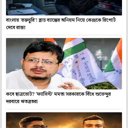
বাংলায় 'রক্তচুরি'! ব্লাড ব্যাঙ্কের অনিয়ম নিয়ে কেন্দ্রকে রিপোর্ট
দেবে রাজ্য
কবে ছাত্রভোট? 'ফ্যাসিস্ট' মমতা সরকারকে বিঁধে শুভেন্দুর
দরবারে ঋতব্রতরা